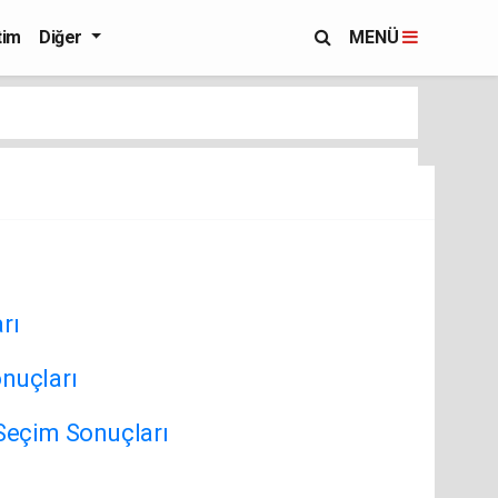
tim
Diğer
MENÜ
rı
nuçları
 Seçim Sonuçları