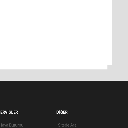
ERVİSLER
DİĞER
Hava Durumu
Sitede Ara