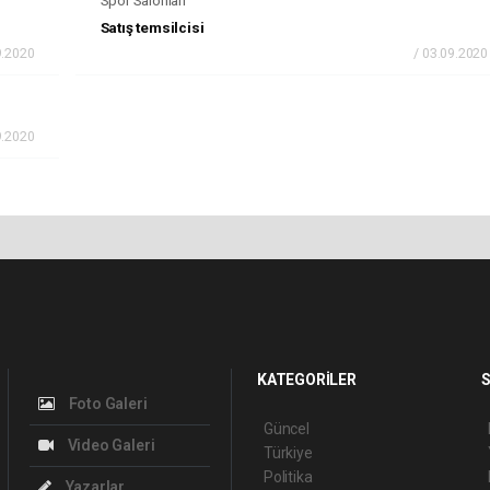
Satış temsilcisi
9.2020
/ 03.09.2020
9.2020
KATEGORİLER
S
Foto Galeri
Güncel
Video Galeri
Türkiye
Politika
Yazarlar