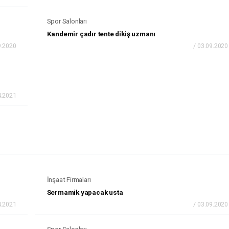
Spor Salonları
Kandemir çadır tente dikiş uzmanı
9.2020
/ 03.09.2020
4.2021
İnşaat Firmaları
Sermamik yapacak usta
4.2021
/ 03.09.2020
Spor Salonları