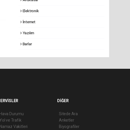
Elektronik
İnternet
Yazılım
Barlar
ERVİSLER
DİĞER
Hava Durumu
Sitede Ara
Yol ve Trafik
Anketler
Namaz Vakitleri
Biyografiler