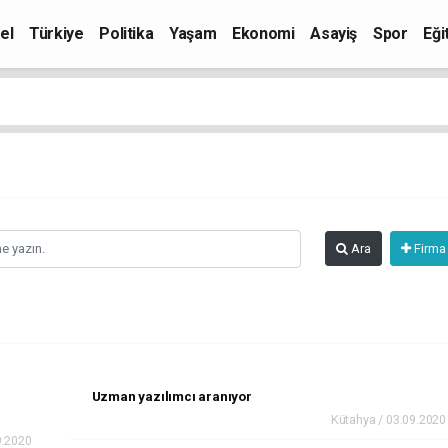
el
Türkiye
Politika
Yaşam
Ekonomi
Asayiş
Spor
Eği
Ara
Firma
Uzman yazılımcı aranıyor
Kütahya / 03.09.2020
9.2020