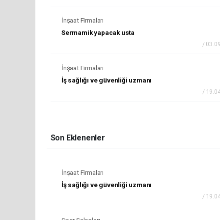
İnşaat Firmaları
Sermamik yapacak usta
/ 03.0
İnşaat Firmaları
İş sağlığı ve güvenliği uzmanı
/ 19.0
Son Eklenenler
İnşaat Firmaları
İş sağlığı ve güvenliği uzmanı
/ 19.0
Spor Salonları