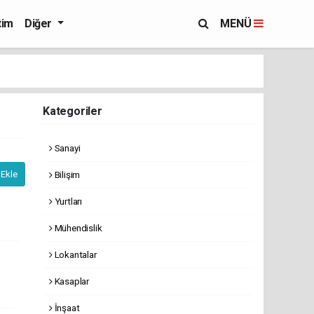
tim
Diğer
MENÜ
Kategoriler
Sanayi
Bilişim
 Ekle
Yurtları
Mühendislik
Lokantalar
Kasaplar
İnşaat