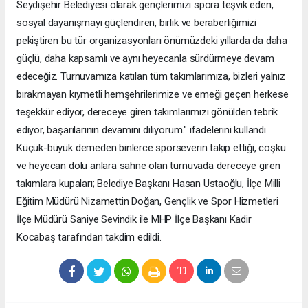
Seydişehir Belediyesi olarak gençlerimizi spora teşvik eden,
sosyal dayanışmayı güçlendiren, birlik ve beraberliğimizi
pekiştiren bu tür organizasyonları önümüzdeki yıllarda da daha
güçlü, daha kapsamlı ve aynı heyecanla sürdürmeye devam
edeceğiz. Turnuvamıza katılan tüm takımlarımıza, bizleri yalnız
bırakmayan kıymetli hemşehrilerimize ve emeği geçen herkese
teşekkür ediyor, dereceye giren takımlarımızı gönülden tebrik
ediyor, başarılarının devamını diliyorum." ifadelerini kullandı.
Küçük-büyük demeden binlerce sporseverin takip ettiği, coşku
ve heyecan dolu anlara sahne olan turnuvada dereceye giren
takımlara kupaları; Belediye Başkanı Hasan Ustaoğlu, İlçe Milli
Eğitim Müdürü Nizamettin Doğan, Gençlik ve Spor Hizmetleri
İlçe Müdürü Saniye Sevindik ile MHP İlçe Başkanı Kadir
Kocabaş tarafından takdim edildi.