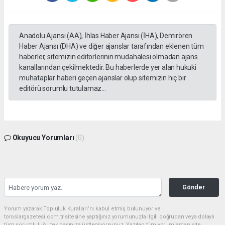
Anadolu Ajansı (AA), İhlas Haber Ajansı (İHA), Demirören
Haber Ajansı (DHA) ve diğer ajanslar tarafından eklenen tüm
haberler, sitemizin editörlerinin müdahalesi olmadan ajans
kanallarından çekilmektedir. Bu haberlerde yer alan hukuki
muhataplar haberi geçen ajanslar olup sitemizin hiç bir
editörü sorumlu tutulamaz...
Okuyucu Yorumları
(0)
Gönder
Yorum yazarak Topluluk Kuralları’nı kabul etmiş bulunuyor ve
toroslargazetesi.com.tr sitesine yaptığınız yorumunuzla ilgili doğrudan veya dolaylı
tüm sorumluluğu tek başınıza üstleniyorsunuz. Yazılan tüm yorumlardan site