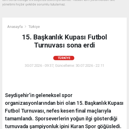
yönetimi hiçbir şekilde sorumlu tutulamaz.
Anasayfa
Türkiye
15. Başkanlık Kupası Futbol
Turnuvası sona erdi
TÜRKIYE
30.07.2026 - 09:37, Güncelleme: 30.07.2026 - 22:11
Seydişehir’in geleneksel spor
organizasyonlarından biri olan 15. Başkanlık Kupası
Futbol Turnuvası, nefes kesen final maçlarıyla
tamamlandı. Sporseverlerin yoğun ilgi gösterdiği
turnuvada şampiyonluk ipini Kuran Spor göğüsledi.