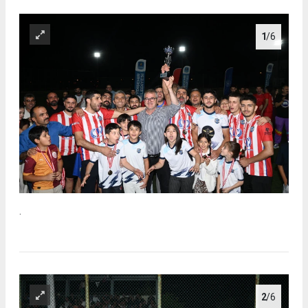
1
/6
.
2
/6