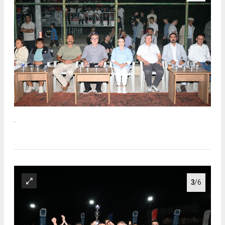
.
3
/6