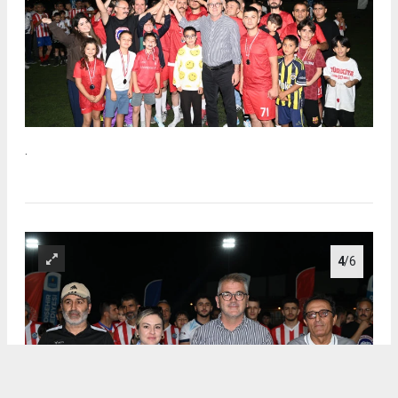
.
4
/6