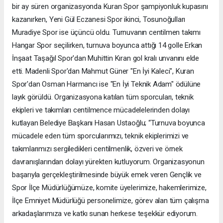
bir ay süren organizasyonda Kuran Spor şampiyonluk kupasını
kazanırken, Yeni Gül Eczanesi Spor ikinci, Tosunoğulları
Muradiye Spor ise üçüncü oldu. Turnuvanın centilmen takımı
Hangar Spor seçilirken, turnuva boyunca attığı 14 golle Erkan
İnşaat Taşağıl Spor'dan Muhittin Kıran gol kralı unvanını elde
etti. Madenli Spor'dan Mahmut Güner "En İyi Kaleci", Kuran
Spor'dan Osman Harmancı ise "En İyi Teknik Adam" ödülüne
layık görüldü. Organizasyona katılan tüm sporcuları, teknik
ekipleri ve takımları centilmence mücadelelerinden dolayı
kutlayan Belediye Başkanı Hasan Ustaoğlu; “Turnuva boyunca
mücadele eden tüm sporcularımızı, teknik ekiplerimizi ve
takımlarımızı sergiledikleri centilmenlik, özveri ve örnek
davranışlarından dolayı yürekten kutluyorum. Organizasyonun
başarıyla gerçekleştirilmesinde büyük emek veren Gençlik ve
Spor İlçe Müdürlüğümüze, komite üyelerimize, hakemlerimize,
İlçe Emniyet Müdürlüğü personelimize, görev alan tüm çalışma
arkadaşlarımıza ve katkı sunan herkese teşekkür ediyorum.