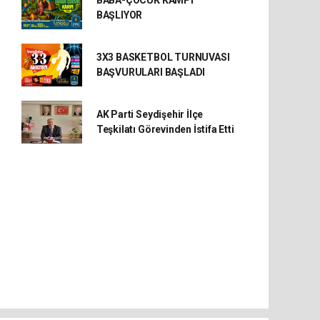
BABA-ÇOCUK KAMPI
BAŞLIYOR
3X3 BASKETBOL TURNUVASI
BAŞVURULARI BAŞLADI
AK Parti Seydişehir İlçe
Teşkilatı Görevinden İstifa Etti