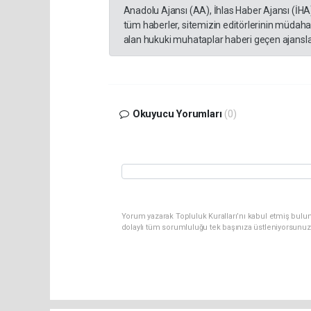
Anadolu Ajansı (AA), İhlas Haber Ajansı (İHA
tüm haberler, sitemizin editörlerinin müdaha
alan hukuki muhataplar haberi geçen ajanslar
Okuyucu Yorumları
(0)
Yorum yazarak Topluluk Kuralları’nı kabul etmiş bulun
dolaylı tüm sorumluluğu tek başınıza üstleniyorsunuz