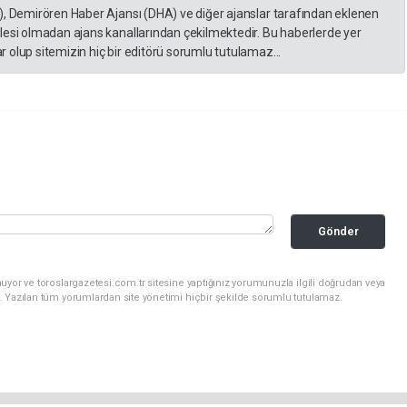
), Demirören Haber Ajansı (DHA) ve diğer ajanslar tarafından eklenen
lesi olmadan ajans kanallarından çekilmektedir. Bu haberlerde yer
 olup sitemizin hiç bir editörü sorumlu tutulamaz...
Gönder
uyor ve toroslargazetesi.com.tr sitesine yaptığınız yorumunuzla ilgili doğrudan veya
. Yazılan tüm yorumlardan site yönetimi hiçbir şekilde sorumlu tutulamaz.