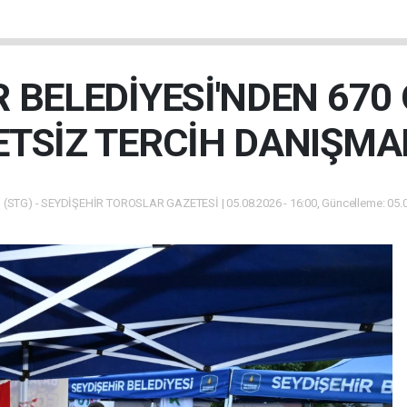
R BELEDİYESİ'NDEN 670
TSİZ TERCİH DANIŞMA
(STG) - SEYDİŞEHİR TOROSLAR GAZETESİ | 05.08.2026 - 16:00, Güncelleme: 05.0