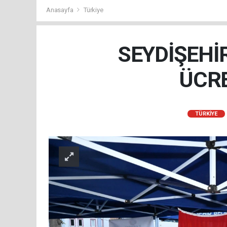
Anasayfa
Türkiye
SEYDİŞEHİ
ÜCRE
TÜRKIYE