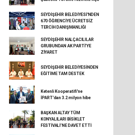
SEYDİŞEHİR BELEDİYESİ'NDEN
670 ÖĞRENCİYE ÜCRETSİZ
TERCİH DANIŞMANLIĞI
SEYDİŞEHİR NALÇACILILAR
GRUBUNDAN AK PARTİ’YE
ZİYARET
SEYDİŞEHİR BELEDİYESİNDEN
EĞİTİME TAM DESTEK
Ketenli Kooperatifi'ne
İPART’dan 3.2 milyon hibe
BAŞKAN ALTAY TÜM
KONYALILARI BİSİKLET
FESTİVALİ’NE DAVET ETTİ