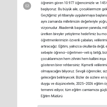
öğrenim gören 10.977 öğrencimizle ve 145 t
başlıyoruz. Bu büyük aile, çocuklarımızın ge
Geçtiğimiz yıl itibarıyla uygulanmaya başlana
aynı zamanda milletimizin değerleriyle yoğr
vizyonudur. Akademik başarının yanında; mill
üretken bireyler yetiştirme hedefimiz bu m
öğretmenlerimizin özverili çabaları, velilerimi
artıracağız. Eğitim, yalnızca okullarda değil
sebeple öğrenci–öğretmen–veli iş birliği, bi
çocuklarımızın hem zihnini hem kalbini inşa 
gösteren birer rehbersiniz. Kıymetli velilerimi
olmayacağını biliyoruz. Sevgili öğrenciler, siz
geleceğini belirleyecek. Bizler de sizlere e
duygu ve düşüncelerle, 2025–2026 eğitim öğret
temenni ediyor; tüm eğitim camiamıza güçlü 
Eğitim Müdürü