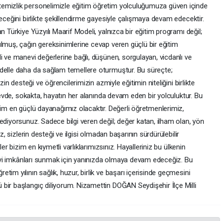
emizlik personelimizle eğitim öğretim yolculuğumuza güven içinde
leceğini birlikte şekillendirme gayesiyle çalışmaya devam edecektir.
n Türkiye Yüzyılı Maarif Modeli, yalnızca bir eğitim programı değil;
ulmuş, çağın gereksinimlerine cevap veren güçlü bir eğitim
i ve manevi değerlerine bağlı, düşünen, sorgulayan, vicdanlı ve
odelle daha da sağlam temellere oturmuştur. Bu süreçte;
zin desteği ve öğrencilerimizin azmiyle eğitimin niteliğini birlikte
, evde, sokakta, hayatın her alanında devam eden bir yolculuktur. Bu
zim en güçlü dayanağımız olacaktır. Değerli öğretmenlerimiz,
ediyorsunuz. Sadece bilgi veren değil; değer katan, ilham olan, yön
z, sizlerin desteği ve ilgisi olmadan başarının sürdürülebilir
ler bizim en kıymetli varlıklarımızsınız. Hayalleriniz bu ülkenin
n iyi imkânları sunmak için yanınızda olmaya devam edeceğiz. Bu
im yılının sağlık, huzur, birlik ve başarı içerisinde geçmesini
bir başlangıç diliyorum. Nizamettin DOĞAN Seydişehir İlçe Milli