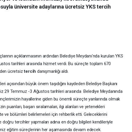
yla üniversite adaylarına ücretsiz YKS tercih
larının açıklanmasının ardından Belediye Meydanı'nda kurulan YKS
tos tarihleri arasında hizmet verdi. Bu süreçte toplam 670
rden ücretsiz
tercih
danışmanlığı aldı.
leri açısından büyük önem taşıdığını kaydeden Belediye Başkanı
imiz 29 Temmuz -3 Ağustos tarihleri arasında Belediye Meydanında
ençlerimizin hayallerine giden bu önemli süreçte yanlarında olmak
n puanları, başarı sıralamaları, ilgi alanları ve yetenekleri
ve bölümleri belirlemeleri için rehberlik etti. Geleceklerini
e doğru tercihler yapmaları adına en doğru bilgileri kendileriyle
rimiz eğitim süreçlerinin her aşamasında devam edecek.