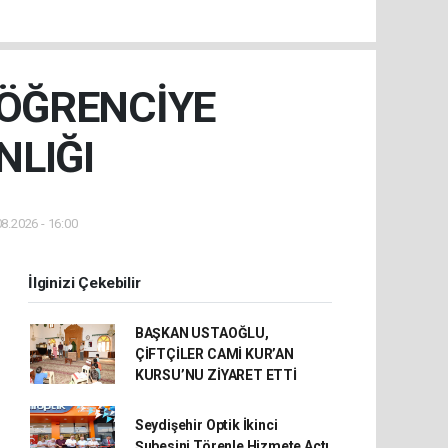
 ÖĞRENCİYE
NLIĞI
8.2026 - 16:00
İlginizi Çekebilir
BAŞKAN USTAOĞLU,
ÇİFTÇİLER CAMİ KUR’AN
KURSU’NU ZİYARET ETTİ
Seydişehir Optik İkinci
Şubesini Törenle Hizmete Açtı