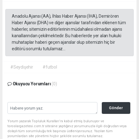
Anadolu Ajansı (AA), İhlas Haber Ajansı (İHA), Demirören
Haber Ajansı (DHA) ve diğer ajanslar tarafından eklenen tüm
haberler, sitemizin editörlerinin müdahalesi olmadan ajans
kanallarından çekilmektedir. Bu haberlerde yer alan hukuki
muhataplar haberi geçen ajanslar olup sitemizin hiç bir
editörü sorumlu tutulamaz...
#Seydişehir
#futbol
Okuyucu Yorumları
(0)
Gönder
Yorum yazarak Topluluk Kuralları’nı kabul etmiş bulunuyor ve
toroslargazetesi.com.tr sitesine yaptığınız yorumunuzla ilgili doğrudan veya
dolaylı tüm sorumluluğu tek başınıza üstleniyorsunuz. Yazılan tüm
yorumlardan site yönetimi hiçbir şekilde sorumlu tutulamaz.