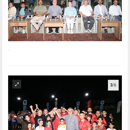
.
3
/6