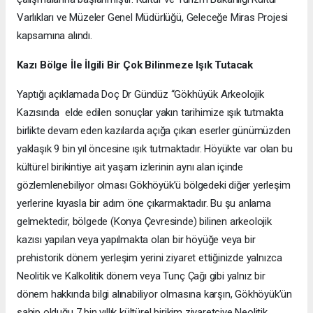
Varlıkları ve Müzeler Genel Müdürlüğü, Geleceğe Miras Projesi
kapsamına alındı.
Kazı Bölge İle İlgili Bir Çok Bilinmeze Işık Tutacak
Yaptığı açıklamada Doç Dr Gündüz “Gökhüyük Arkeolojik
Kazısında elde edilen sonuçlar yakın tarihimize ışık tutmakta
birlikte devam eden kazılarda açığa çıkan eserler günümüzden
yaklaşık 9 bin yıl öncesine ışık tutmaktadır. Höyükte var olan bu
kültürel birikintiye ait yaşam izlerinin aynı alan içinde
gözlemlenebiliyor olması Gökhöyük’ü bölgedeki diğer yerleşim
yerlerine kıyasla bir adım öne çıkarmaktadır. Bu şu anlama
gelmektedir, bölgede (Konya Çevresinde) bilinen arkeolojik
kazısı yapılan veya yapılmakta olan bir höyüğe veya bir
prehistorik dönem yerleşim yerini ziyaret ettiğinizde yalnızca
Neolitik ve Kalkolitik dönem veya Tunç Çağı gibi yalnız bir
dönem hakkında bilgi alınabiliyor olmasına karşın, Gökhöyük’ün
sahip olduğu 7 bin yıllık kültürel birikim ziyaretçiye Neolitik,