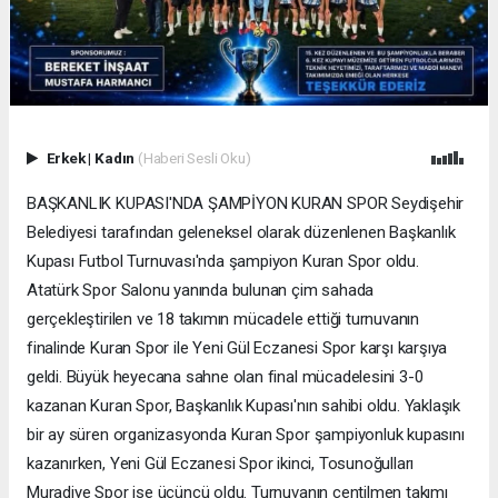
Erkek
|
Kadın
(Haberi Sesli Oku)
BAŞKANLIK KUPASI'NDA ŞAMPİYON KURAN SPOR Seydişehir
Belediyesi tarafından geleneksel olarak düzenlenen Başkanlık
Kupası Futbol Turnuvası'nda şampiyon Kuran Spor oldu.
Atatürk Spor Salonu yanında bulunan çim sahada
gerçekleştirilen ve 18 takımın mücadele ettiği turnuvanın
finalinde Kuran Spor ile Yeni Gül Eczanesi Spor karşı karşıya
geldi. Büyük heyecana sahne olan final mücadelesini 3-0
kazanan Kuran Spor, Başkanlık Kupası'nın sahibi oldu. Yaklaşık
bir ay süren organizasyonda Kuran Spor şampiyonluk kupasını
kazanırken, Yeni Gül Eczanesi Spor ikinci, Tosunoğulları
Muradiye Spor ise üçüncü oldu. Turnuvanın centilmen takımı