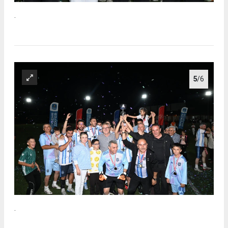
.
5
/6
.