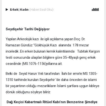
Erkek
|
Kadın
(Haberi Sesli Oku)
Seydişehir Tarihi Değişiyor
Yapılan Arkeolojik kazı ile igili açıklama yapan Doç. Dr.
Ramazan Gündüz “Gökhüyük Kazı alanında 178 mezar
inceledik .En erken bulunan kemik kalıntılarında Tubitak Kargon
testi sonucunda ulaşılan bilgilere göre 35-40yaşlı genç erkek
cesedinde (MS 1076-1156)yıllarına ait.
Belki de Seyid Harun Veli tarafından İlahi bir emirle MS 1305-
1310 tarihinde kurulan Seydişehir ‘de daha önceden de islami
bir yaşantının olduğu mezarlıkların İslami şartlara uygun kıbleye
dönük olduğunu söyleye biliriz
Dağ Keçisi Kabartmalı Ritüel Kabı’nın Benzerine Şimdiye