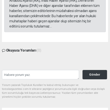
Anadolu Ajansı (AA), İhlas Haber Ajansı (İHA), Demirören
Haber Ajansı (DHA) ve diğer ajanslar tarafından eklenen tüm
haberler, sitemizin editörlerinin müdahalesi olmadan ajans
kanallarından çekilmektedir. Bu haberlerde yer alan hukuki
muhataplar haberi geçen ajanslar olup sitemizin hiç bir
editörü sorumlu tutulamaz...
Okuyucu Yorumları
(0)
Gönder
Yorum yazarak Topluluk Kuralları’nı kabul etmiş bulunuyor ve
toroslargazetesi.com.tr sitesine yaptığınız yorumunuzla ilgili doğrudan veya dolaylı
tüm sorumluluğu tek başınıza üstleniyorsunuz. Yazılan tüm yorumlardan site
yönetimi hiçbir şekilde sorumlu tutulamaz.