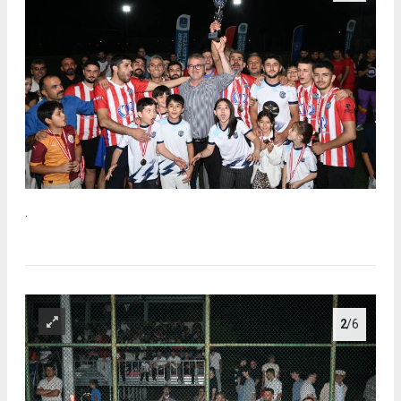
.
2
/6