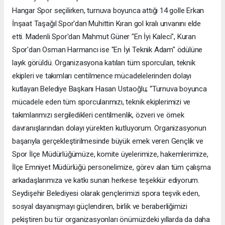
Hangar Spor seçilirken, turnuva boyunca attığı 14 golle Erkan
İnşaat Taşağıl Spor'dan Muhittin Kıran gol kralı unvanını elde
etti. Madenli Spor'dan Mahmut Güner "En İyi Kaleci", Kuran
Spor'dan Osman Harmancı ise "En İyi Teknik Adam" ödülüne
layık görüldü. Organizasyona katılan tüm sporcuları, teknik
ekipleri ve takımları centilmence mücadelelerinden dolayı
kutlayan Belediye Başkanı Hasan Ustaoğlu; “Turnuva boyunca
mücadele eden tüm sporcularımızı, teknik ekiplerimizi ve
takımlarımızı sergiledikleri centilmenlik, özveri ve örnek
davranışlarından dolayı yürekten kutluyorum. Organizasyonun
başarıyla gerçekleştirilmesinde büyük emek veren Gençlik ve
Spor İlçe Müdürlüğümüze, komite üyelerimize, hakemlerimize,
İlçe Emniyet Müdürlüğü personelimize, görev alan tüm çalışma
arkadaşlarımıza ve katkı sunan herkese teşekkür ediyorum.
Seydişehir Belediyesi olarak gençlerimizi spora teşvik eden,
sosyal dayanışmayı güçlendiren, birlik ve beraberliğimizi
pekiştiren bu tür organizasyonları önümüzdeki yıllarda da daha