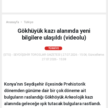
Anasayfa
Türkiye
Gökhüyük kazı alanında yeni
bilgilere ulaşıldı (videolu)
TÜRKIYE
(STG) - SEYDİŞEHİR TOROSLAR GAZETESİ | 27.07.2026 - 15:04, Güncelleme:
27.07.2026 - 15:38
Konya’nın Seydişehir ilçesinde Prehistorik
dönemden günüme dair bir çok döneme ait
bulguların raslandığı Gökhöyük Arkeolojik kazı
alanında geleceğe ışık tutacak bulgulara rastlandı.