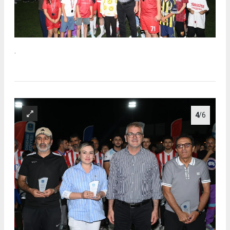
.
4
/6