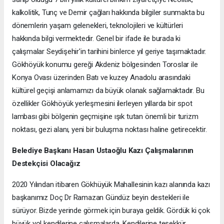
kalkolitik, Tunç ve Demir çağları hakkında bilgiler sunmakta bu
dönemlerin yaşam gelenekleri, teknolojileri ve kültürleri
hakkında bilgi vermektedir. Genel bir ifade ile burada ki
çalışmalar Seydişehir'in tarihini binlerce yıl geriye taşımaktadır.
Gökhöyük konumu gereği Akdeniz bölgesinden Toroslar ile
Konya Ovası üzerinden Batı ve kuzey Anadolu arasındaki
kültürel geçişi anlamamızı da büyük olanak sağlamaktadır. Bu
özellikler Gökhöyük yerleşmesini ilerleyen yıllarda bir spot
lambası gibi bölgenin geçmişine ışık tutan önemli bir turizm
noktası, gezi alanı, yeni bir buluşma noktası haline getirecektir.
Belediye Başkanı Hasan Ustaoğlu Kazı Çalışmalarının
Destekçisi Olacağız
2020 Yılından itibaren Gökhüyük Mahallesinin kazı alanında kazı
başkanımız Doç Dr Ramazan Gündüz beyin destekleri ile
sürüyor. Bizde yerinde görmek için buraya geldik. Gördük ki çok
büyük yol kendilerine çalışmalarda .Kendilerine teşekkür