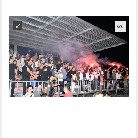
6
/6
.