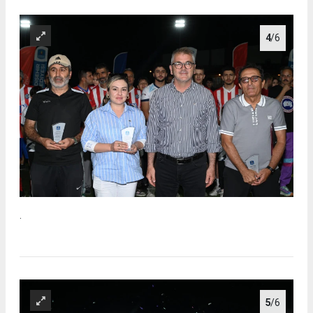
4
/6
.
5
/6