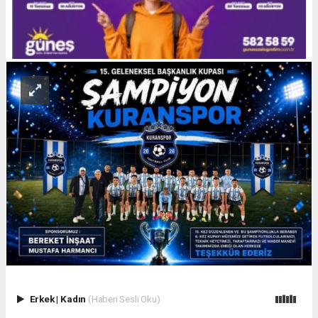
Erkek
|
Kadın
(Haberi Sesli Oku)