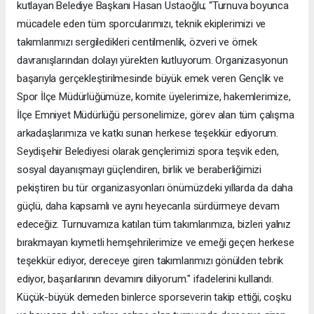
kutlayan Belediye Başkanı Hasan Ustaoğlu; “Turnuva boyunca
mücadele eden tüm sporcularımızı, teknik ekiplerimizi ve
takımlarımızı sergiledikleri centilmenlik, özveri ve örnek
davranışlarından dolayı yürekten kutluyorum. Organizasyonun
başarıyla gerçekleştirilmesinde büyük emek veren Gençlik ve
Spor İlçe Müdürlüğümüze, komite üyelerimize, hakemlerimize,
İlçe Emniyet Müdürlüğü personelimize, görev alan tüm çalışma
arkadaşlarımıza ve katkı sunan herkese teşekkür ediyorum.
Seydişehir Belediyesi olarak gençlerimizi spora teşvik eden,
sosyal dayanışmayı güçlendiren, birlik ve beraberliğimizi
pekiştiren bu tür organizasyonları önümüzdeki yıllarda da daha
güçlü, daha kapsamlı ve aynı heyecanla sürdürmeye devam
edeceğiz. Turnuvamıza katılan tüm takımlarımıza, bizleri yalnız
bırakmayan kıymetli hemşehrilerimize ve emeği geçen herkese
teşekkür ediyor, dereceye giren takımlarımızı gönülden tebrik
ediyor, başarılarının devamını diliyorum." ifadelerini kullandı.
Küçük-büyük demeden binlerce sporseverin takip ettiği, coşku