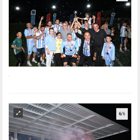
.
6
/6