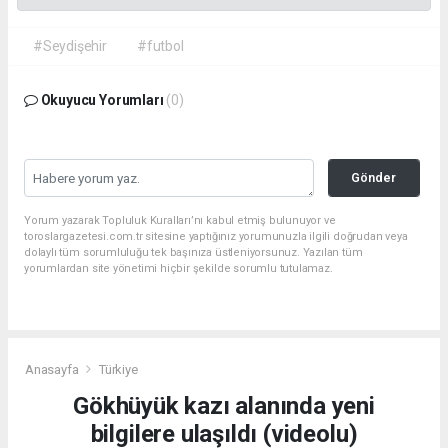
#Seydişehir
#futbol
Okuyucu Yorumları
(0)
Gönder
Yorum yazarak Topluluk Kuralları’nı kabul etmiş bulunuyor ve
toroslargazetesi.com.tr sitesine yaptığınız yorumunuzla ilgili doğrudan veya
dolaylı tüm sorumluluğu tek başınıza üstleniyorsunuz. Yazılan tüm
yorumlardan site yönetimi hiçbir şekilde sorumlu tutulamaz.
Anasayfa
Türkiye
Gökhüyük kazı alanında yeni
bilgilere ulaşıldı (videolu)