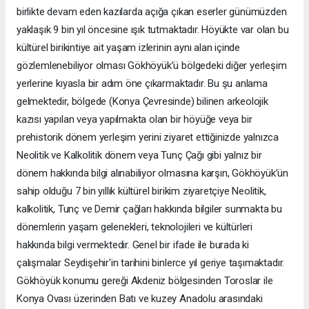
birlikte devam eden kazılarda açığa çıkan eserler günümüzden
yaklaşık 9 bin yıl öncesine ışık tutmaktadır. Höyükte var olan bu
kültürel birikintiye ait yaşam izlerinin aynı alan içinde
gözlemlenebiliyor olması Gökhöyük’ü bölgedeki diğer yerleşim
yerlerine kıyasla bir adım öne çıkarmaktadır. Bu şu anlama
gelmektedir, bölgede (Konya Çevresinde) bilinen arkeolojik
kazısı yapılan veya yapılmakta olan bir höyüğe veya bir
prehistorik dönem yerleşim yerini ziyaret ettiğinizde yalnızca
Neolitik ve Kalkolitik dönem veya Tunç Çağı gibi yalnız bir
dönem hakkında bilgi alınabiliyor olmasına karşın, Gökhöyük’ün
sahip olduğu 7 bin yıllık kültürel birikim ziyaretçiye Neolitik,
kalkolitik, Tunç ve Demir çağları hakkında bilgiler sunmakta bu
dönemlerin yaşam gelenekleri, teknolojileri ve kültürleri
hakkında bilgi vermektedir. Genel bir ifade ile burada ki
çalışmalar Seydişehir'in tarihini binlerce yıl geriye taşımaktadır.
Gökhöyük konumu gereği Akdeniz bölgesinden Toroslar ile
Konya Ovası üzerinden Batı ve kuzey Anadolu arasındaki