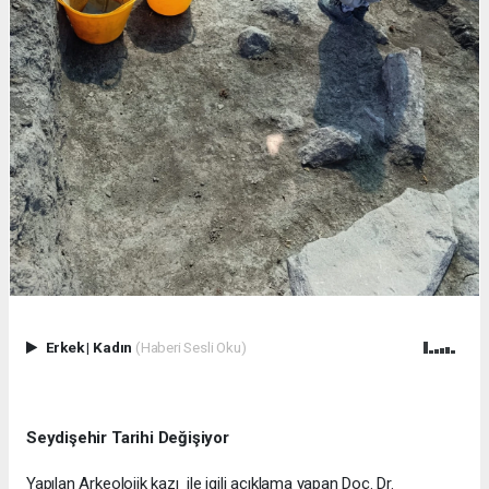
Erkek
|
Kadın
(Haberi Sesli Oku)
Seydişehir Tarihi Değişiyor
Yapılan Arkeolojik kazı ile igili açıklama yapan Doç. Dr.