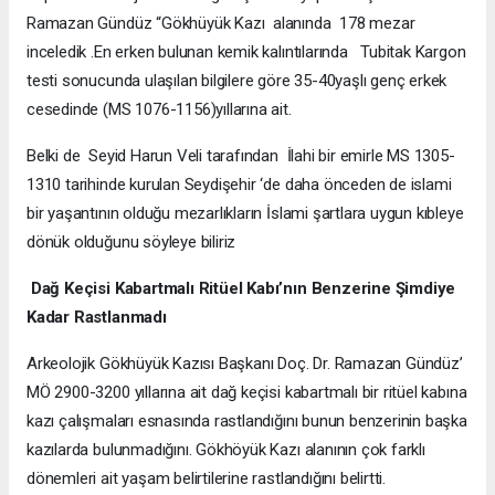
Ramazan Gündüz “Gökhüyük Kazı alanında 178 mezar
inceledik .En erken bulunan kemik kalıntılarında Tubitak Kargon
testi sonucunda ulaşılan bilgilere göre 35-40yaşlı genç erkek
cesedinde (MS 1076-1156)yıllarına ait.
Belki de Seyid Harun Veli tarafından İlahi bir emirle MS 1305-
1310 tarihinde kurulan Seydişehir ‘de daha önceden de islami
bir yaşantının olduğu mezarlıkların İslami şartlara uygun kıbleye
dönük olduğunu söyleye biliriz
Dağ Keçisi Kabartmalı Ritüel Kabı’nın Benzerine Şimdiye
Kadar Rastlanmadı
Arkeolojik Gökhüyük Kazısı Başkanı Doç. Dr. Ramazan Gündüz’
MÖ 2900-3200 yıllarına ait dağ keçisi kabartmalı bir ritüel kabına
kazı çalışmaları esnasında rastlandığını bunun benzerinin başka
kazılarda bulunmadığını. Gökhöyük Kazı alanının çok farklı
dönemleri ait yaşam belirtilerine rastlandığını belirtti.