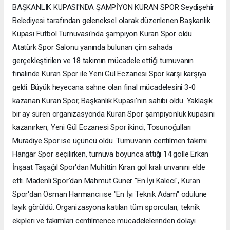
BAŞKANLIK KUPASI'NDA ŞAMPİYON KURAN SPOR Seydişehir
Belediyesi tarafından geleneksel olarak düzenlenen Başkanlık
Kupası Futbol Turnuvası'nda şampiyon Kuran Spor oldu.
Atatürk Spor Salonu yanında bulunan çim sahada
gerçekleştirilen ve 18 takımın mücadele ettiği turnuvanın
finalinde Kuran Spor ile Yeni Gül Eczanesi Spor karşı karşıya
geldi. Büyük heyecana sahne olan final mücadelesini 3-0
kazanan Kuran Spor, Başkanlık Kupası'nın sahibi oldu. Yaklaşık
bir ay süren organizasyonda Kuran Spor şampiyonluk kupasını
kazanırken, Yeni Gül Eczanesi Spor ikinci, Tosunoğulları
Muradiye Spor ise üçüncü oldu. Turnuvanın centilmen takımı
Hangar Spor seçilirken, turnuva boyunca attığı 14 golle Erkan
İnşaat Taşağıl Spor'dan Muhittin Kıran gol kralı unvanını elde
etti. Madenli Spor'dan Mahmut Güner "En İyi Kaleci", Kuran
Spor'dan Osman Harmancı ise "En İyi Teknik Adam" ödülüne
layık görüldü. Organizasyona katılan tüm sporcuları, teknik
ekipleri ve takımları centilmence mücadelelerinden dolayı