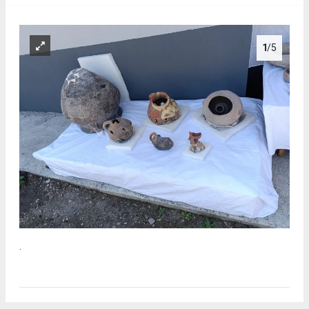
1
/5
.