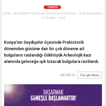
TÜRKIYE
(STG) - SEYDİŞEHİR TOROSLAR GAZETESİ | 27.07.2026 - 15:04, Güncelleme:
27.07.2026 - 15:38
Konya’nın Seydişehir ilçesinde Prehistorik
dönemden günüme dair bir çok döneme ait
bulguların raslandığı Gökhöyük Arkeolojik kazı
alanında geleceğe ışık tutacak bulgulara rastlandı.
ABONE OL