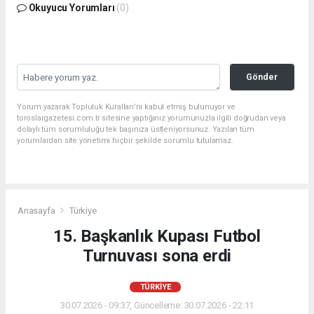
Okuyucu Yorumları
(0)
Gönder
Yorum yazarak Topluluk Kuralları’nı kabul etmiş bulunuyor ve
toroslargazetesi.com.tr sitesine yaptığınız yorumunuzla ilgili doğrudan veya
dolaylı tüm sorumluluğu tek başınıza üstleniyorsunuz. Yazılan tüm
yorumlardan site yönetimi hiçbir şekilde sorumlu tutulamaz.
Anasayfa
Türkiye
15. Başkanlık Kupası Futbol
Turnuvası sona erdi
TÜRKIYE
30.07.2026 - 09:37, Güncelleme: 30.07.2026 - 22:11