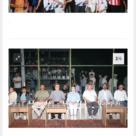
.
2
/6
.