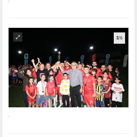
3
/6
.