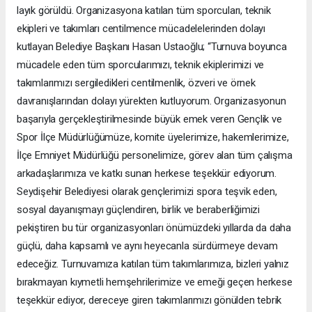
layık görüldü. Organizasyona katılan tüm sporcuları, teknik
ekipleri ve takımları centilmence mücadelelerinden dolayı
kutlayan Belediye Başkanı Hasan Ustaoğlu; “Turnuva boyunca
mücadele eden tüm sporcularımızı, teknik ekiplerimizi ve
takımlarımızı sergiledikleri centilmenlik, özveri ve örnek
davranışlarından dolayı yürekten kutluyorum. Organizasyonun
başarıyla gerçekleştirilmesinde büyük emek veren Gençlik ve
Spor İlçe Müdürlüğümüze, komite üyelerimize, hakemlerimize,
İlçe Emniyet Müdürlüğü personelimize, görev alan tüm çalışma
arkadaşlarımıza ve katkı sunan herkese teşekkür ediyorum.
Seydişehir Belediyesi olarak gençlerimizi spora teşvik eden,
sosyal dayanışmayı güçlendiren, birlik ve beraberliğimizi
pekiştiren bu tür organizasyonları önümüzdeki yıllarda da daha
güçlü, daha kapsamlı ve aynı heyecanla sürdürmeye devam
edeceğiz. Turnuvamıza katılan tüm takımlarımıza, bizleri yalnız
bırakmayan kıymetli hemşehrilerimize ve emeği geçen herkese
teşekkür ediyor, dereceye giren takımlarımızı gönülden tebrik