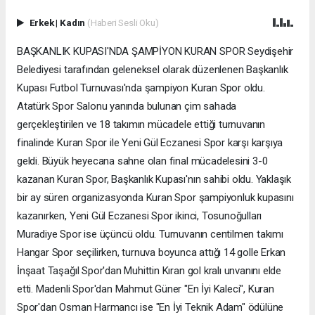
Erkek
|
Kadın
(Haberi Sesli Oku)
BAŞKANLIK KUPASI'NDA ŞAMPİYON KURAN SPOR Seydişehir
Belediyesi tarafından geleneksel olarak düzenlenen Başkanlık
Kupası Futbol Turnuvası'nda şampiyon Kuran Spor oldu.
Atatürk Spor Salonu yanında bulunan çim sahada
gerçekleştirilen ve 18 takımın mücadele ettiği turnuvanın
finalinde Kuran Spor ile Yeni Gül Eczanesi Spor karşı karşıya
geldi. Büyük heyecana sahne olan final mücadelesini 3-0
kazanan Kuran Spor, Başkanlık Kupası'nın sahibi oldu. Yaklaşık
bir ay süren organizasyonda Kuran Spor şampiyonluk kupasını
kazanırken, Yeni Gül Eczanesi Spor ikinci, Tosunoğulları
Muradiye Spor ise üçüncü oldu. Turnuvanın centilmen takımı
Hangar Spor seçilirken, turnuva boyunca attığı 14 golle Erkan
İnşaat Taşağıl Spor'dan Muhittin Kıran gol kralı unvanını elde
etti. Madenli Spor'dan Mahmut Güner "En İyi Kaleci", Kuran
Spor'dan Osman Harmancı ise "En İyi Teknik Adam" ödülüne