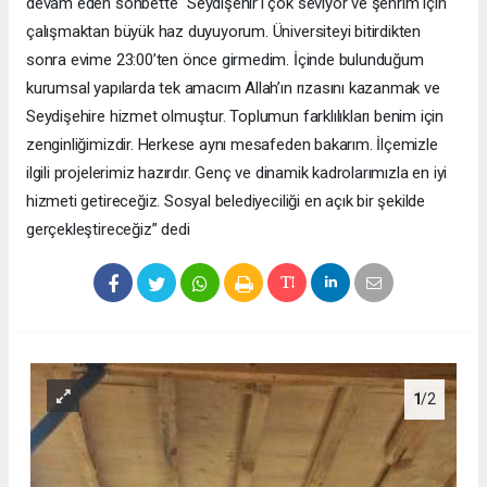
devam eden sohbette “Seydişehir’i çok seviyor ve şehrim için
çalışmaktan büyük haz duyuyorum. Üniversiteyi bitirdikten
sonra evime 23:00’ten önce girmedim. İçinde bulunduğum
kurumsal yapılarda tek amacım Allah’ın rızasını kazanmak ve
Seydişehire hizmet olmuştur. Toplumun farklılıkları benim için
zenginliğimizdir. Herkese aynı mesafeden bakarım. İlçemizle
ilgili projelerimiz hazırdır. Genç ve dinamik kadrolarımızla en iyi
hizmeti getireceğiz. Sosyal belediyeciliği en açık bir şekilde
gerçekleştireceğiz” dedi
1
/2