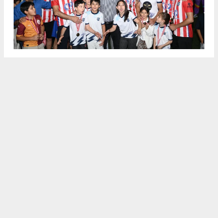
.
2
/6