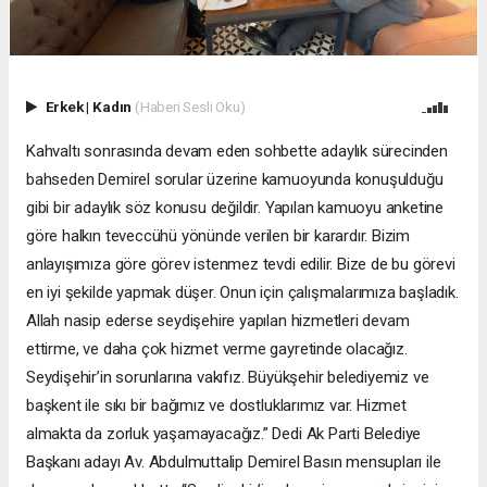
Erkek
|
Kadın
(Haberi Sesli Oku)
Kahvaltı sonrasında devam eden sohbette adaylık sürecinden
bahseden Demirel sorular üzerine kamuoyunda konuşulduğu
gibi bir adaylık söz konusu değildir. Yapılan kamuoyu anketine
göre halkın teveccühü yönünde verilen bir karardır. Bizim
anlayışımıza göre görev istenmez tevdi edilir. Bize de bu görevi
en iyi şekilde yapmak düşer. Onun için çalışmalarımıza başladık.
Allah nasip ederse seydişehire yapılan hizmetleri devam
ettirme, ve daha çok hizmet verme gayretinde olacağız.
Seydişehir’in sorunlarına vakıfız. Büyükşehir belediyemiz ve
başkent ile sıkı bir bağımız ve dostluklarımız var. Hizmet
almakta da zorluk yaşamayacağız.” Dedi Ak Parti Belediye
Başkanı adayı Av. Abdulmuttalip Demirel Basın mensupları ile