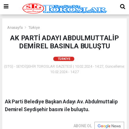
Anasayfa
Türkiye
AK PARTİ ADAYI ABDULMUTTALİP
DEMİREL BASINLA BULUŞTU
TÜRKIYE
(STG) - SEYDİŞEHİR TOROSLAR GAZETESİ | 10.02.2024 - 14:27, Güncelleme:
10.02.2024 - 14:27
Ak Parti Belediye Başkan Adayı Av. Abdulmuttalip
Demirel Seydişehir basını ile buluştu.
ABONE OL