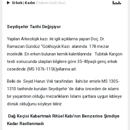
Erkek
|
Kadın
(Haberi Sesli Oku)
Seydişehir Tarihi Değişiyor
Yapılan Arkeolojik kazı ile igili açıklama yapan Doç. Dr.
Ramazan Gündüz “Gökhüyük Kazı alanında 178 mezar
inceledik .En erken bulunan kemik kalıntılarında Tubitak Kargon
testi sonucunda ulaşılan bilgilere göre 35-40yaşlı genç erkek
cesedinde (MS 1076-1156)yıllarına ait.
Belki de Seyid Harun Veli tarafından İlahi bir emirle MS 1305-
1310 tarihinde kurulan Seydişehir ‘de daha önceden de islami
bir yaşantının olduğu mezarlıkların İslami şartlara uygun kıbleye
dönük olduğunu söyleye biliriz
Dağ Keçisi Kabartmalı Ritüel Kabı’nın Benzerine Şimdiye
Kadar Rastlanmadı