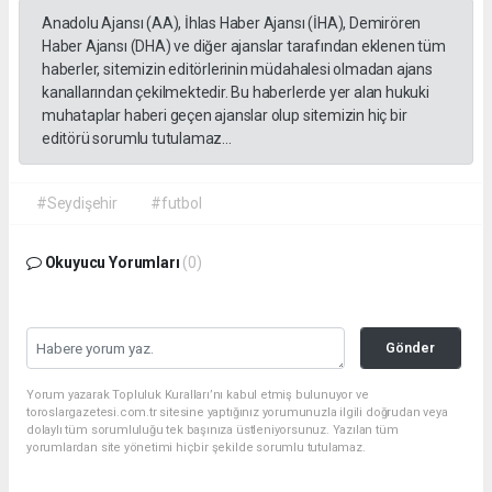
Anadolu Ajansı (AA), İhlas Haber Ajansı (İHA), Demirören
Haber Ajansı (DHA) ve diğer ajanslar tarafından eklenen tüm
haberler, sitemizin editörlerinin müdahalesi olmadan ajans
kanallarından çekilmektedir. Bu haberlerde yer alan hukuki
muhataplar haberi geçen ajanslar olup sitemizin hiç bir
editörü sorumlu tutulamaz...
#Seydişehir
#futbol
Okuyucu Yorumları
(0)
Gönder
Yorum yazarak Topluluk Kuralları’nı kabul etmiş bulunuyor ve
toroslargazetesi.com.tr sitesine yaptığınız yorumunuzla ilgili doğrudan veya
dolaylı tüm sorumluluğu tek başınıza üstleniyorsunuz. Yazılan tüm
yorumlardan site yönetimi hiçbir şekilde sorumlu tutulamaz.