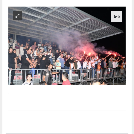
6
/6
.