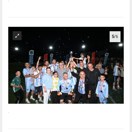
5
/6
.