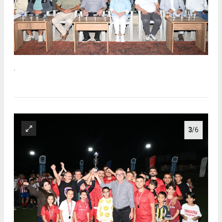
.
3
/6