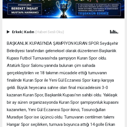
Erkek
|
Kadın
(Haberi Sesli Oku)
BAŞKANLIK KUPASI'NDA ŞAMPİYON KURAN SPOR Seydişehir
Belediyesi tarafından geleneksel olarak düzenlenen Başkanlık
Kupası Futbol Turnuvası'nda şampiyon Kuran Spor oldu.
Atatürk Spor Salonu yanında bulunan çim sahada
gerçekleştirilen ve 18 takımın mücadele ettiği turnuvanın
finalinde Kuran Spor ile Yeni Gül Eczanesi Spor karşı karşıya
geldi. Büyük heyecana sahne olan final mücadelesini 3-0
kazanan Kuran Spor, Başkanlık Kupası'nın sahibi oldu. Yaklaşık
bir ay süren organizasyonda Kuran Spor şampiyonluk kupasını
kazanırken, Yeni Gül Eczanesi Spor ikinci, Tosunoğulları
Muradiye Spor ise üçüncü oldu. Turnuvanın centilmen takımı
Hangar Spor seçilirken, turnuva boyunca attığı 14 golle Erkan