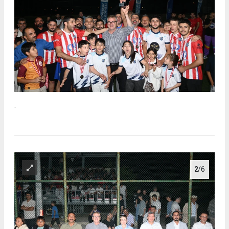
.
2
/6