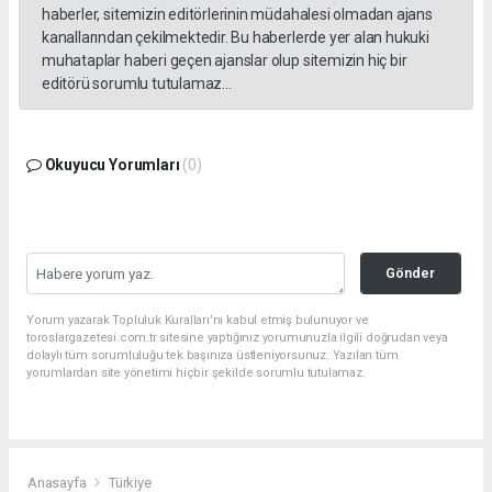
haberler, sitemizin editörlerinin müdahalesi olmadan ajans
kanallarından çekilmektedir. Bu haberlerde yer alan hukuki
muhataplar haberi geçen ajanslar olup sitemizin hiç bir
editörü sorumlu tutulamaz...
Okuyucu Yorumları
(0)
Gönder
Yorum yazarak Topluluk Kuralları’nı kabul etmiş bulunuyor ve
toroslargazetesi.com.tr sitesine yaptığınız yorumunuzla ilgili doğrudan veya
dolaylı tüm sorumluluğu tek başınıza üstleniyorsunuz. Yazılan tüm
yorumlardan site yönetimi hiçbir şekilde sorumlu tutulamaz.
Anasayfa
Türkiye