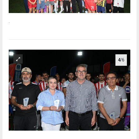
.
4
/6
.