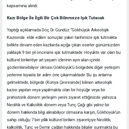
kapsamına alındı.
Kazı Bölge İle İlgili Bir Çok Bilinmeze Işık Tutacak
Yaptığı açıklamada Doç Dr Gündüz “Gökhüyük Arkeolojik
Kazısında elde edilen sonuçlar yakın tarihimize ışık tutmakta
birlikte devam eden kazılarda açığa çıkan eserler günümüzden
yaklaşık 9 bin yıl öncesine ışık tutmaktadır. Höyükte var olan bu
kültürel birikintiye ait yaşam izlerinin aynı alan içinde
gözlemlenebiliyor olması Gökhöyük’ü bölgedeki diğer yerleşim
yerlerine kıyasla bir adım öne çıkarmaktadır. Bu şu anlama
gelmektedir, bölgede (Konya Çevresinde) bilinen arkeolojik
kazısı yapılan veya yapılmakta olan bir höyüğe veya bir
prehistorik dönem yerleşim yerini ziyaret ettiğinizde yalnızca
Neolitik ve Kalkolitik dönem veya Tunç Çağı gibi yalnız bir
dönem hakkında bilgi alınabiliyor olmasına karşın, Gökhöyük’ün
sahip olduğu 7 bin yıllık kültürel birikim ziyaretçiye Neolitik,
kalkolitik, Tunç ve Demir çağları hakkında bilgiler sunmakta bu