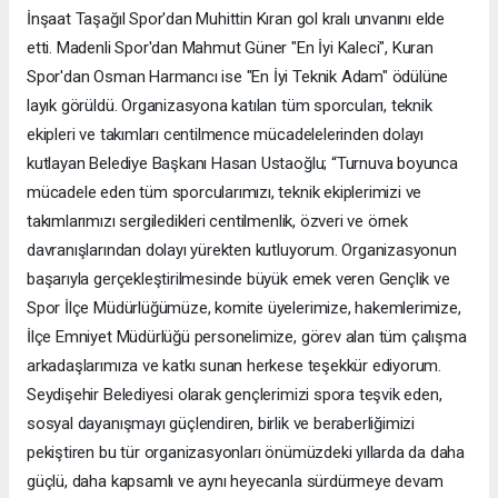
İnşaat Taşağıl Spor'dan Muhittin Kıran gol kralı unvanını elde
etti. Madenli Spor'dan Mahmut Güner "En İyi Kaleci", Kuran
Spor'dan Osman Harmancı ise "En İyi Teknik Adam" ödülüne
layık görüldü. Organizasyona katılan tüm sporcuları, teknik
ekipleri ve takımları centilmence mücadelelerinden dolayı
kutlayan Belediye Başkanı Hasan Ustaoğlu; “Turnuva boyunca
mücadele eden tüm sporcularımızı, teknik ekiplerimizi ve
takımlarımızı sergiledikleri centilmenlik, özveri ve örnek
davranışlarından dolayı yürekten kutluyorum. Organizasyonun
başarıyla gerçekleştirilmesinde büyük emek veren Gençlik ve
Spor İlçe Müdürlüğümüze, komite üyelerimize, hakemlerimize,
İlçe Emniyet Müdürlüğü personelimize, görev alan tüm çalışma
arkadaşlarımıza ve katkı sunan herkese teşekkür ediyorum.
Seydişehir Belediyesi olarak gençlerimizi spora teşvik eden,
sosyal dayanışmayı güçlendiren, birlik ve beraberliğimizi
pekiştiren bu tür organizasyonları önümüzdeki yıllarda da daha
güçlü, daha kapsamlı ve aynı heyecanla sürdürmeye devam