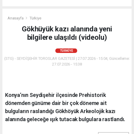
Anasayfa
Türkiye
Gökhüyük kazı alanında yeni
bilgilere ulaşıldı (videolu)
TÜRKIYE
(STG) - SEYDİŞEHİR TOROSLAR GAZETESİ | 27.07.2026 - 15:04, Güncelleme:
27.07.2026 - 15:38
Konya’nın Seydişehir ilçesinde Prehistorik
dönemden günüme dair bir çok döneme ait
bulguların raslandığı Gökhöyük Arkeolojik kazı
alanında geleceğe ışık tutacak bulgulara rastlandı.