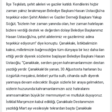
İlçe Teşkilatı, şehit aileleri ve gaziler katıldı. Kendilerini hiçbir
zaman yalnız bırakmayan Belediye Başkanı Hasan Ustaoğlu’na
teşekkür eden Şehit Aileleri ve Gaziler Derneği Başkanı Yakup
Söğüt; “bizlerin her zaman yanında olan, her zaman hatırlayan
bizlere verdiği destek ve değerden dolayı Belediye Başkanımız
Hasan Ustaoğlu’na, şehit ailelerimiz ve gazilerimiz adına
teşekkür ediyorum” diye konuştu. Çanakkale, İstikbalimizin
kalesi, milletimizin bağımsızlığını tüm dünyaya bir kez daha ilan
ettiği yerdir diyerek sözlerine başlayan Belediye Başkanı Hasan
Ustaoğlu; “Çanakkale, serden geçen kahramanlarımızın destan
yazdığı yerdir. Çanakkale’de yanan, 30 Ağustosta harlanan bu
özgürlük meşalesi, ilelebet yurtta sulh, cihanda sulh diyerek
yanmaya devam edecektir. Bugün sizlerle bir araya gelmekten,
sizlerin huzurunda kahramanlarımızın aziz hatıralarını
anımsamaktan büyük bir memnuniyet ve mutluluk duyuyoruz.
İstiklal Marşımızın kabul edildiği, Çanakkale Destanımızın
yazıldığı Mart ayı vesilesiyle tekrardan başta Çanakkale