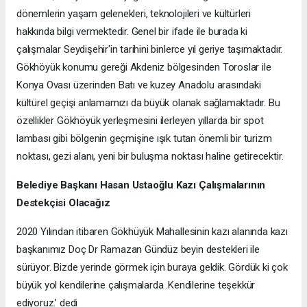
dönemlerin yaşam gelenekleri, teknolojileri ve kültürleri
hakkında bilgi vermektedir. Genel bir ifade ile burada ki
çalışmalar Seydişehir'in tarihini binlerce yıl geriye taşımaktadır.
Gökhöyük konumu gereği Akdeniz bölgesinden Toroslar ile
Konya Ovası üzerinden Batı ve kuzey Anadolu arasındaki
kültürel geçişi anlamamızı da büyük olanak sağlamaktadır. Bu
özellikler Gökhöyük yerleşmesini ilerleyen yıllarda bir spot
lambası gibi bölgenin geçmişine ışık tutan önemli bir turizm
noktası, gezi alanı, yeni bir buluşma noktası haline getirecektir.
Belediye Başkanı Hasan Ustaoğlu Kazı Çalışmalarının
Destekçisi Olacağız
2020 Yılından itibaren Gökhüyük Mahallesinin kazı alanında kazı
başkanımız Doç Dr Ramazan Gündüz beyin destekleri ile
sürüyor. Bizde yerinde görmek için buraya geldik. Gördük ki çok
büyük yol kendilerine çalışmalarda .Kendilerine teşekkür
ediyoruz.’ dedi