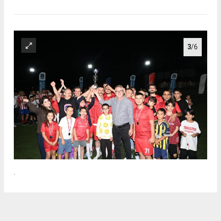
3
/6
.