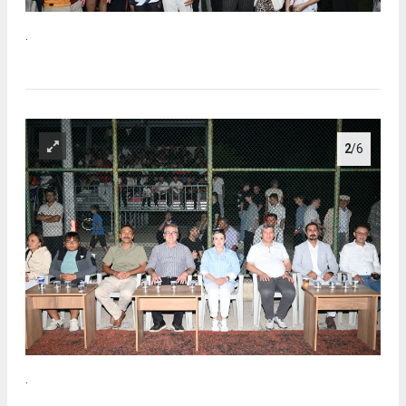
.
2
/6
.