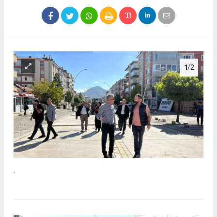
1
/2
.