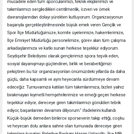
mücadele eden tüm sporcularımızı, teknik ekiplerimizi ve
takımlarımızı sergiledikleri centilmenlik, özveri ve örnek
davranışlarından dolayı yürekten kutluyorum. Organizasyonun
başarıyla gerçekleştirilmesinde büyük emek veren Gençlik ve
Spor İlçe Müdürlüğümüze, komite üyelerimize, hakemlerimize,
İlçe Emniyet Müdürlüğü personelimize, görev alan tüm çalışma
arkadaşlarımıza ve katkı sunan herkese teşekkür ediyorum.
Seydişehir Belediyesi olarak gençlerimizi spora teşvik eden,
sosyal dayanışmayı güçlendiren, birlik ve beraberliğimizi
pekiştiren bu tür organizasyonları önümüzdeki yıllarda da daha
güçlü, daha kapsamlı ve aynı heyecanla sürdürmeye devam
edeceğiz. Turnuvamıza katılan tüm takımlarımıza, bizleri yalnız
bırakmayan kıymetli hemşehrilerimize ve emeği geçen herkese
teşekkür ediyor, dereceye giren takımlarımızı gönülden tebrik
ediyor, başarılarının devamını diliyorum." ifadelerini kullandı.
Küçük-büyük demeden binlerce sporseverin takip ettiği, coşku
ve heyecan dolu anlara sahne olan turnuvada dereceye giren
takımlara kupaları; Belediye Başkanı Hasan Ustaoğlu, İlçe Milli