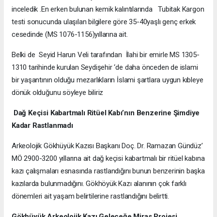
inceledik .En erken bulunan kemik kalıntılarında Tubitak Kargon
testi sonucunda ulaşılan bilgilere göre 35-40yaşlı genç erkek
cesedinde (MS 1076-1156)yıllarına ait.
Belki de Seyid Harun Veli tarafından İlahi bir emirle MS 1305-
1310 tarihinde kurulan Seydişehir ‘de daha önceden de islami
bir yaşantının olduğu mezarlıkların İslami şartlara uygun kıbleye
dönük olduğunu söyleye biliriz
Dağ Keçisi Kabartmalı Ritüel Kabı’nın Benzerine Şimdiye
Kadar Rastlanmadı
Arkeolojik Gökhüyük Kazısı Başkanı Doç. Dr. Ramazan Gündüz’
MÖ 2900-3200 yıllarına ait dağ keçisi kabartmalı bir ritüel kabına
kazı çalışmaları esnasında rastlandığını bunun benzerinin başka
kazılarda bulunmadığını. Gökhöyük Kazı alanının çok farklı
dönemleri ait yaşam belirtilerine rastlandığını belirtti.
Gökhüyük Arkeolojik Kazı
Geleceğe Miras Projesi