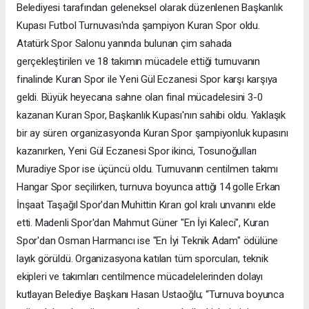
Belediyesi tarafından geleneksel olarak düzenlenen Başkanlık
Kupası Futbol Turnuvası'nda şampiyon Kuran Spor oldu.
Atatürk Spor Salonu yanında bulunan çim sahada
gerçekleştirilen ve 18 takımın mücadele ettiği turnuvanın
finalinde Kuran Spor ile Yeni Gül Eczanesi Spor karşı karşıya
geldi. Büyük heyecana sahne olan final mücadelesini 3-0
kazanan Kuran Spor, Başkanlık Kupası'nın sahibi oldu. Yaklaşık
bir ay süren organizasyonda Kuran Spor şampiyonluk kupasını
kazanırken, Yeni Gül Eczanesi Spor ikinci, Tosunoğulları
Muradiye Spor ise üçüncü oldu. Turnuvanın centilmen takımı
Hangar Spor seçilirken, turnuva boyunca attığı 14 golle Erkan
İnşaat Taşağıl Spor'dan Muhittin Kıran gol kralı unvanını elde
etti. Madenli Spor'dan Mahmut Güner "En İyi Kaleci", Kuran
Spor'dan Osman Harmancı ise "En İyi Teknik Adam" ödülüne
layık görüldü. Organizasyona katılan tüm sporcuları, teknik
ekipleri ve takımları centilmence mücadelelerinden dolayı
kutlayan Belediye Başkanı Hasan Ustaoğlu; “Turnuva boyunca