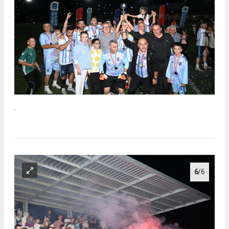
.
6
/6