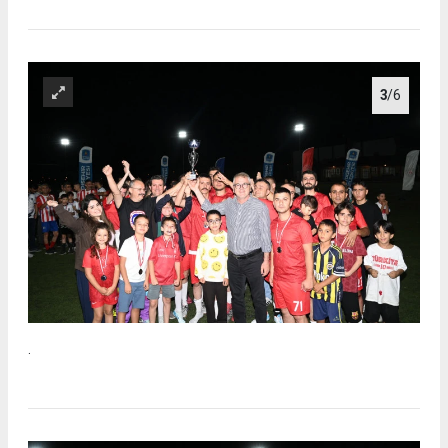
3
/6
.