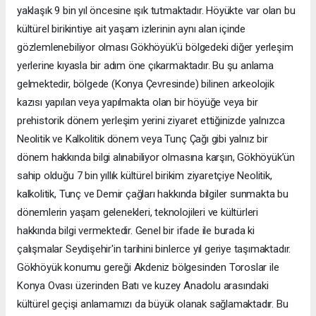
yaklaşık 9 bin yıl öncesine ışık tutmaktadır. Höyükte var olan bu
kültürel birikintiye ait yaşam izlerinin aynı alan içinde
gözlemlenebiliyor olması Gökhöyük’ü bölgedeki diğer yerleşim
yerlerine kıyasla bir adım öne çıkarmaktadır. Bu şu anlama
gelmektedir, bölgede (Konya Çevresinde) bilinen arkeolojik
kazısı yapılan veya yapılmakta olan bir höyüğe veya bir
prehistorik dönem yerleşim yerini ziyaret ettiğinizde yalnızca
Neolitik ve Kalkolitik dönem veya Tunç Çağı gibi yalnız bir
dönem hakkında bilgi alınabiliyor olmasına karşın, Gökhöyük’ün
sahip olduğu 7 bin yıllık kültürel birikim ziyaretçiye Neolitik,
kalkolitik, Tunç ve Demir çağları hakkında bilgiler sunmakta bu
dönemlerin yaşam gelenekleri, teknolojileri ve kültürleri
hakkında bilgi vermektedir. Genel bir ifade ile burada ki
çalışmalar Seydişehir'in tarihini binlerce yıl geriye taşımaktadır.
Gökhöyük konumu gereği Akdeniz bölgesinden Toroslar ile
Konya Ovası üzerinden Batı ve kuzey Anadolu arasındaki
kültürel geçişi anlamamızı da büyük olanak sağlamaktadır. Bu