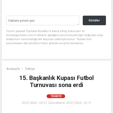
Gönder
Yorum yazarak Topluluk Kuralları’nı kabul etmiş bulunuyor ve
toroslargazetesi.com.tr sitesine yaptığınız yorumunuzla ilgili doğrudan veya
dolaylı tüm sorumluluğu tek başınıza üstleniyorsunuz. Yazılan tüm
yorumlardan site yönetimi hiçbir şekilde sorumlu tutulamaz.
Anasayfa
Türkiye
15. Başkanlık Kupası Futbol
Turnuvası sona erdi
TÜRKIYE
30.07.2026 - 09:37, Güncelleme: 30.07.2026 - 22:11