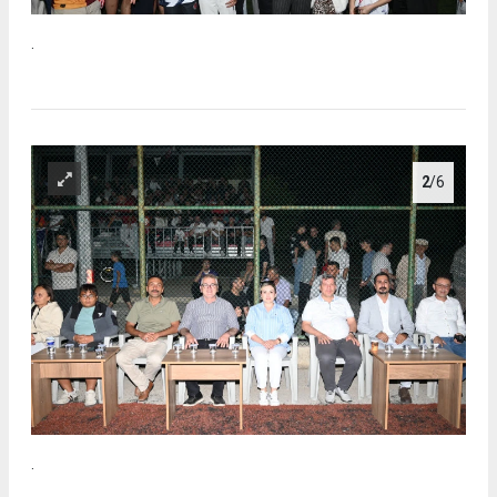
.
2
/6
.