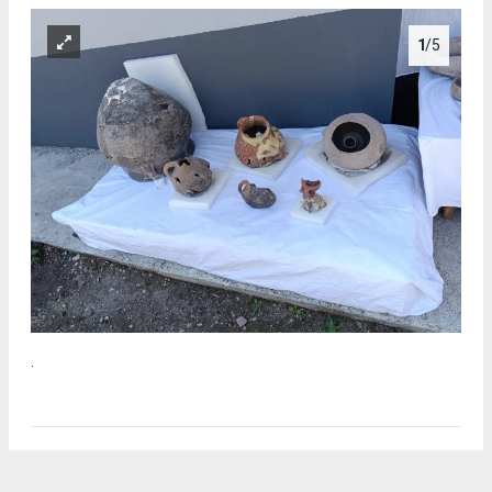
1
/5
.