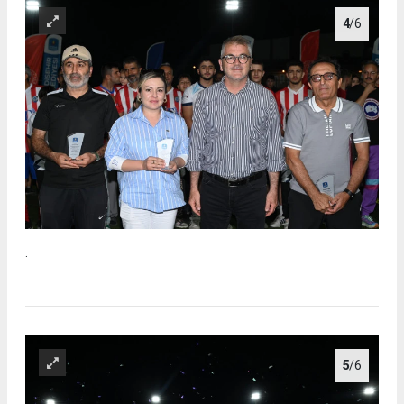
4
/6
.
5
/6