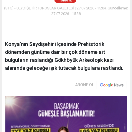
TÜRKIYE
(STG) - SEYDİŞEHİR TOROSLAR GAZETESİ | 27.07.2026 - 15:04, Güncelleme:
27.07.2026 - 15:38
Konya’nın Seydişehir ilçesinde Prehistorik
dönemden günüme dair bir çok döneme ait
bulguların raslandığı Gökhöyük Arkeolojik kazı
alanında geleceğe ışık tutacak bulgulara rastlandı.
ABONE OL