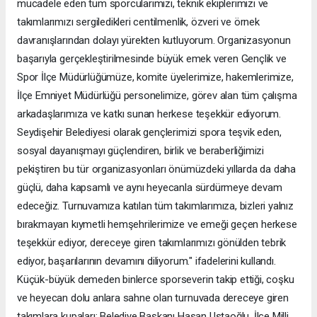
mücadele eden tüm sporcularımızı, teknik ekiplerimizi ve
takımlarımızı sergiledikleri centilmenlik, özveri ve örnek
davranışlarından dolayı yürekten kutluyorum. Organizasyonun
başarıyla gerçekleştirilmesinde büyük emek veren Gençlik ve
Spor İlçe Müdürlüğümüze, komite üyelerimize, hakemlerimize,
İlçe Emniyet Müdürlüğü personelimize, görev alan tüm çalışma
arkadaşlarımıza ve katkı sunan herkese teşekkür ediyorum.
Seydişehir Belediyesi olarak gençlerimizi spora teşvik eden,
sosyal dayanışmayı güçlendiren, birlik ve beraberliğimizi
pekiştiren bu tür organizasyonları önümüzdeki yıllarda da daha
güçlü, daha kapsamlı ve aynı heyecanla sürdürmeye devam
edeceğiz. Turnuvamıza katılan tüm takımlarımıza, bizleri yalnız
bırakmayan kıymetli hemşehrilerimize ve emeği geçen herkese
teşekkür ediyor, dereceye giren takımlarımızı gönülden tebrik
ediyor, başarılarının devamını diliyorum." ifadelerini kullandı.
Küçük-büyük demeden binlerce sporseverin takip ettiği, coşku
ve heyecan dolu anlara sahne olan turnuvada dereceye giren
takımlara kupaları; Belediye Başkanı Hasan Ustaoğlu, İlçe Milli