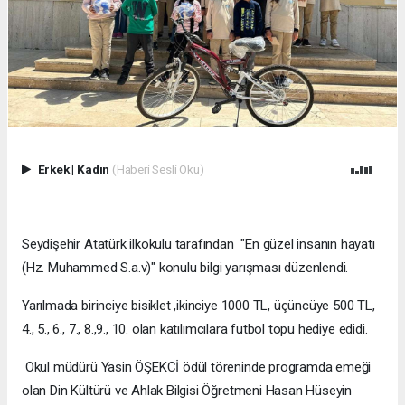
Erkek
|
Kadın
(Haberi Sesli Oku)
Seydişehir Atatürk ilkokulu tarafından "En güzel insanın hayatı
(Hz. Muhammed S.a.v)" konulu bilgi yarışması düzenlendi.
Yarılmada birinciye bisiklet ,ikinciye 1000 TL, üçüncüye 500 TL,
4., 5., 6., 7., 8.,9., 10. olan katılımcılara futbol topu hediye edidi.
Okul müdürü Yasin ÖŞEKCİ ödül töreninde programda emeği
olan Din Kültürü ve Ahlak Bilgisi Öğretmeni Hasan Hüseyin