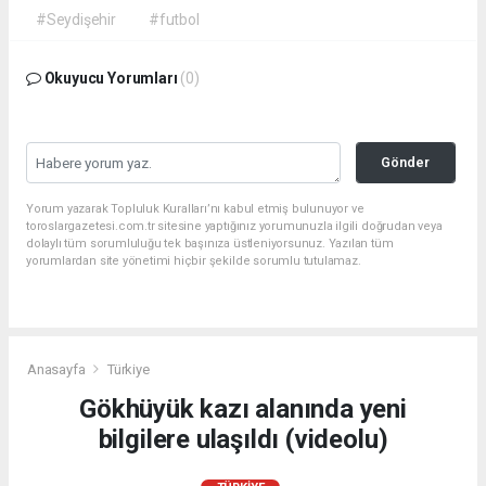
#Seydişehir
#futbol
Okuyucu Yorumları
(0)
Gönder
Yorum yazarak Topluluk Kuralları’nı kabul etmiş bulunuyor ve
toroslargazetesi.com.tr sitesine yaptığınız yorumunuzla ilgili doğrudan veya
dolaylı tüm sorumluluğu tek başınıza üstleniyorsunuz. Yazılan tüm
yorumlardan site yönetimi hiçbir şekilde sorumlu tutulamaz.
Anasayfa
Türkiye
Gökhüyük kazı alanında yeni
bilgilere ulaşıldı (videolu)