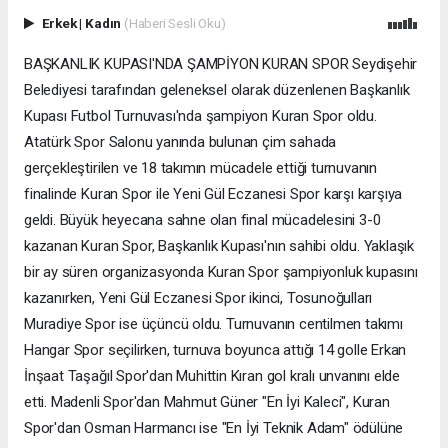
Erkek
|
Kadın
(Haberi Sesli Oku)
BAŞKANLIK KUPASI'NDA ŞAMPİYON KURAN SPOR Seydişehir
Belediyesi tarafından geleneksel olarak düzenlenen Başkanlık
Kupası Futbol Turnuvası'nda şampiyon Kuran Spor oldu.
Atatürk Spor Salonu yanında bulunan çim sahada
gerçekleştirilen ve 18 takımın mücadele ettiği turnuvanın
finalinde Kuran Spor ile Yeni Gül Eczanesi Spor karşı karşıya
geldi. Büyük heyecana sahne olan final mücadelesini 3-0
kazanan Kuran Spor, Başkanlık Kupası'nın sahibi oldu. Yaklaşık
bir ay süren organizasyonda Kuran Spor şampiyonluk kupasını
kazanırken, Yeni Gül Eczanesi Spor ikinci, Tosunoğulları
Muradiye Spor ise üçüncü oldu. Turnuvanın centilmen takımı
Hangar Spor seçilirken, turnuva boyunca attığı 14 golle Erkan
İnşaat Taşağıl Spor'dan Muhittin Kıran gol kralı unvanını elde
etti. Madenli Spor'dan Mahmut Güner "En İyi Kaleci", Kuran
Spor'dan Osman Harmancı ise "En İyi Teknik Adam" ödülüne