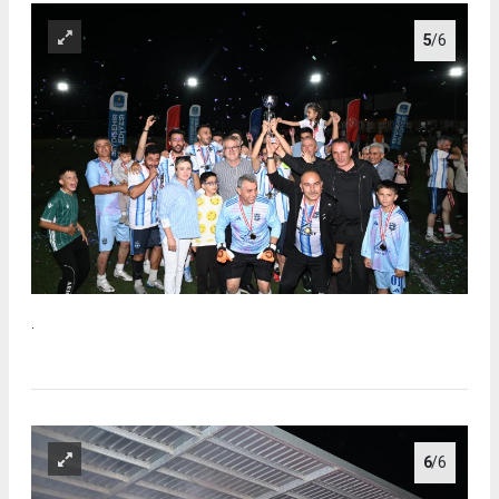
5
/6
.
6
/6