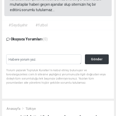
muhataplar haberi geçen ajanslar olup sitemizin hiç bir
editörü sorumlu tutulamaz...
#Seydişehir
#futbol
Okuyucu Yorumları
(0)
Gönder
Yorum yazarak Topluluk Kuralları’nı kabul etmiş bulunuyor ve
toroslargazetesi.com.tr sitesine yaptığınız yorumunuzla ilgili doğrudan veya
dolaylı tüm sorumluluğu tek başınıza üstleniyorsunuz. Yazılan tüm
yorumlardan site yönetimi hiçbir şekilde sorumlu tutulamaz.
Anasayfa
Türkiye