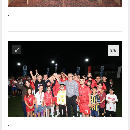
.
3
/6
.