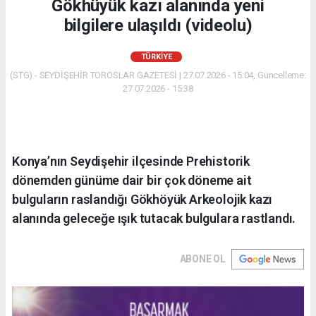
Gökhüyük kazı alanında yeni
bilgilere ulaşıldı (videolu)
TÜRKIYE
(STG) - SEYDİŞEHİR TOROSLAR GAZETESİ | 27.07.2026 - 15:04, Güncelleme:
27.07.2026 - 15:38
Konya’nın Seydişehir ilçesinde Prehistorik
dönemden günüme dair bir çok döneme ait
bulguların raslandığı Gökhöyük Arkeolojik kazı
alanında geleceğe ışık tutacak bulgulara rastlandı.
ABONE OL