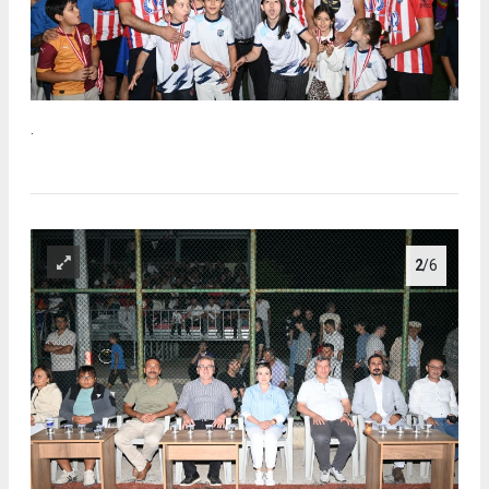
.
2
/6