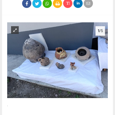
1
/5
.