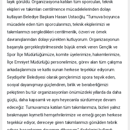
layık görüldü. Organizasyona katılan tüm sporcuları, teknik
ekipleri ve takımları centilmence mücadelelerinden dolayı
kutlayan Belediye Başkanı Hasan Ustaoğlu; “Turnuva boyunca
mücadele eden tüm sporcularımızı, teknik ekiplerimizi ve
takımlarımızı sergiledikleri centilmenlik, özveri ve örnek
davranışlarından dolayı yürekten kutluyorum. Organizasyonun
başarıyla gerçekleştirilmesinde büyük emek veren Gençlik ve
Spor İlçe Müdürlüğümüze, komite üyelerimize, hakemlerimize,
İlçe Emniyet Müdürlüğü personelimize, görev alan tüm çalışma
arkadaşlarımıza ve katkı sunan herkese teşekkür ediyorum.
Seydişehir Belediyesi olarak gençlerimizi spora teşvik eden,
sosyal dayanışmayı güçlendiren, birlik ve beraberliğimizi
pekiştiren bu tür organizasyonları önümüzdeki yıllarda da daha
güçlü, daha kapsamlı ve aynı heyecanla sürdürmeye devam
edeceğiz. Turnuvamıza katılan tüm takımlarımıza, bizleri yalnız
bırakmayan kıymetli hemşehrilerimize ve emeği geçen herkese
teşekkür ediyor, dereceye giren takımlarımızı gönülden tebrik