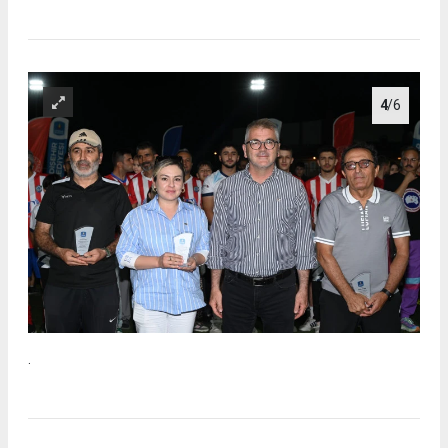
4
/6
.