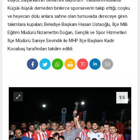
ediyor, başarılarının devamını diliyorum." ifadelerini kullandı.
Küçük-büyük demeden binlerce sporseverin takip ettiği, coşku
ve heyecan dolu anlara sahne olan turnuvada dereceye giren
takımlara kupaları; Belediye Başkanı Hasan Ustaoğlu, İlçe Milli
Eğitim Müdürü Nizamettin Doğan, Gençlik ve Spor Hizmetleri
İlçe Müdürü Saniye Sevindik ile MHP İlçe Başkanı Kadir
Kocabaş tarafından takdim edildi.
1
/6