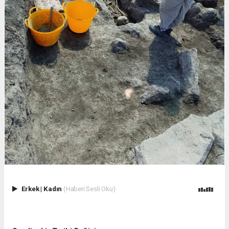
Erkek
|
Kadın
(Haberi Sesli Oku)