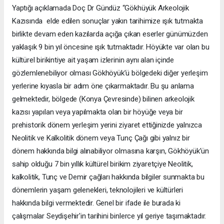
Yaptığı açıklamada Doç Dr Gündüz “Gökhüyük Arkeolojik
Kazısında elde edilen sonuçlar yakın tarihimize ışık tutmakta
birlikte devam eden kazılarda açığa çıkan eserler günümüzden
yaklaşık 9 bin yıl öncesine ışık tutmaktadır. Höyükte var olan bu
kültürel birikintiye ait yaşam izlerinin aynı alan içinde
gözlemlenebiliyor olması Gökhöyük’ü bölgedeki diğer yerleşim
yerlerine kıyasla bir adım öne çıkarmaktadır. Bu şu anlama
gelmektedir, bölgede (Konya Çevresinde) bilinen arkeolojik
kazısı yapılan veya yapılmakta olan bir höyüğe veya bir
prehistorik dönem yerleşim yerini ziyaret ettiğinizde yalnızca
Neolitik ve Kalkolitik dönem veya Tunç Çağı gibi yalnız bir
dönem hakkında bilgi alınabiliyor olmasına karşın, Gökhöyük’ün
sahip olduğu 7 bin yıllık kültürel birikim ziyaretçiye Neolitik,
kalkolitik, Tunç ve Demir çağları hakkında bilgiler sunmakta bu
dönemlerin yaşam gelenekleri, teknolojileri ve kültürleri
hakkında bilgi vermektedir. Genel bir ifade ile burada ki
çalışmalar Seydişehir'in tarihini binlerce yıl geriye taşımaktadır.