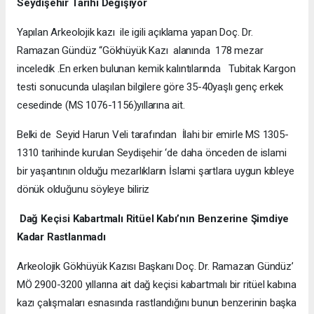
Seydişehir Tarihi Değişiyor
Yapılan Arkeolojik kazı ile igili açıklama yapan Doç. Dr.
Ramazan Gündüz “Gökhüyük Kazı alanında 178 mezar
inceledik .En erken bulunan kemik kalıntılarında Tubitak Kargon
testi sonucunda ulaşılan bilgilere göre 35-40yaşlı genç erkek
cesedinde (MS 1076-1156)yıllarına ait.
Belki de Seyid Harun Veli tarafından İlahi bir emirle MS 1305-
1310 tarihinde kurulan Seydişehir ‘de daha önceden de islami
bir yaşantının olduğu mezarlıkların İslami şartlara uygun kıbleye
dönük olduğunu söyleye biliriz
Dağ Keçisi Kabartmalı Ritüel Kabı’nın Benzerine Şimdiye
Kadar Rastlanmadı
Arkeolojik Gökhüyük Kazısı Başkanı Doç. Dr. Ramazan Gündüz’
MÖ 2900-3200 yıllarına ait dağ keçisi kabartmalı bir ritüel kabına
kazı çalışmaları esnasında rastlandığını bunun benzerinin başka