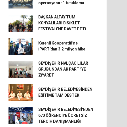
operasyonu : 1 tutuklama
BAŞKAN ALTAY TÜM
KONYALILARI BİSİKLET
FESTİVALİ’NE DAVET ETTİ
Ketenli Kooperatifi'ne
İPART’dan 3.2 milyon hibe
SEYDİŞEHİR NALÇACILILAR
GRUBUNDAN AK PARTİ’YE
ZİYARET
SEYDİŞEHİR BELEDİYESİNDEN
EĞİTİME TAM DESTEK
SEYDİŞEHİR BELEDİYESİ'NDEN
670 ÖĞRENCİYE ÜCRETSİZ
TERCİH DANIŞMANLIĞI