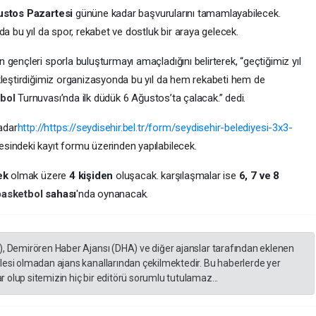
ustos Pazartesi
gününe kadar başvurularını tamamlayabilecek.
a bu yıl da spor, rekabet ve dostluk bir araya gelecek.
gençleri sporla buluşturmayı amaçladığını belirterek, “geçtiğimiz yıl
kleştirdiğimiz organizasyonda bu yıl da hem rekabeti hem de
tbol
Turnuvası’nda ilk düdük 6 Ağustos’ta çalacak.” dedi.
adar
http://https://seydisehir.bel.tr/form/seydisehir-belediyesi-3x3-
sindeki kayıt formu üzerinden yapılabilecek.
ek
olmak üzere
4 kişiden
oluşacak. karşılaşmalar ise
6, 7 ve 8
basketbol
sahası
'nda oynanacak.
), Demirören Haber Ajansı (DHA) ve diğer ajanslar tarafından eklenen
lesi olmadan ajans kanallarından çekilmektedir. Bu haberlerde yer
 olup sitemizin hiç bir editörü sorumlu tutulamaz...