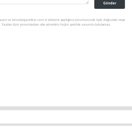
Gönder
uyor ve toroslargazetesi.com.tr sitesine yaptığınız yorumunuzla ilgili doğrudan veya
. Yazılan tüm yorumlardan site yönetimi hiçbir şekilde sorumlu tutulamaz.