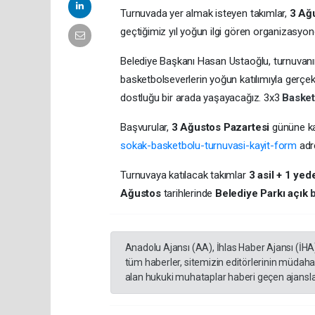
Turnuvada yer almak isteyen takımlar,
3 Ağ
geçtiğimiz yıl yoğun ilgi gören organizasyond
Belediye Başkanı Hasan Ustaoğlu, turnuvanın 
basketbolseverlerin yoğun katılımıyla gerçe
dostluğu bir arada yaşayacağız. 3x3
Baske
Başvurular,
3 Ağustos Pazartesi
gününe k
sokak-basketbolu-turnuvasi-kayit-form
adre
Turnuvaya katılacak takımlar
3 asil + 1 yed
Ağustos
tarihlerinde
Belediye Parkı açık
Anadolu Ajansı (AA), İhlas Haber Ajansı (İHA
tüm haberler, sitemizin editörlerinin müdaha
alan hukuki muhataplar haberi geçen ajanslar