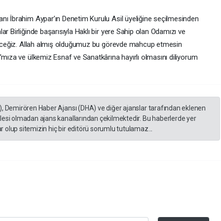
nı İbrahim Aypar’ın Denetim Kurulu Asil üyeliğine seçilmesinden
ar Birliğinde başarısıyla Haklı bir yere Sahip olan Odamızı ve
 edeceğiz. Allah almış olduğumuz bu görevde mahcup etmesin
’mıza ve ülkemiz Esnaf ve Sanatkârına hayırlı olmasını diliyorum
), Demirören Haber Ajansı (DHA) ve diğer ajanslar tarafından eklenen
lesi olmadan ajans kanallarından çekilmektedir. Bu haberlerde yer
 olup sitemizin hiç bir editörü sorumlu tutulamaz...