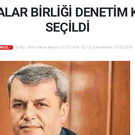
LAR BİRLİĞİ DENETİM
SEÇİLDİ
(İHA) - İhlas Haber Ajansı | 07.05.2018 - 02:15, Güncelleme: 07.05.2018 -
ÜNCEL