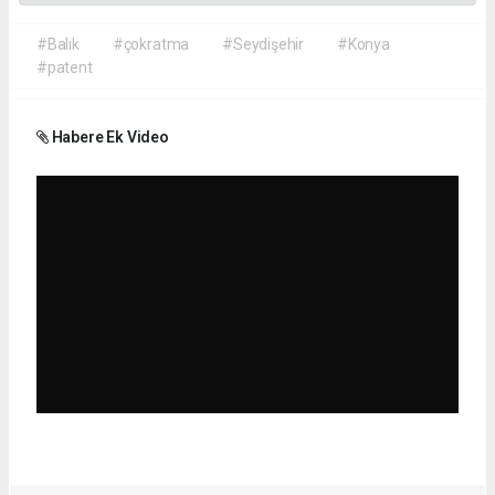
#Balık
#çokratma
#Seydişehir
#Konya
#patent
Habere Ek Video