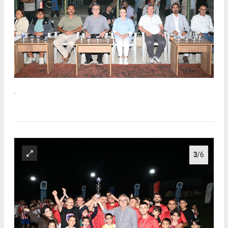
.
3
/6