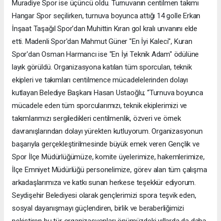
Muradiye Spor ise üçüncü oldu. Turnuvanın centilmen takımı
Hangar Spor seçilirken, turnuva boyunca attığı 14 golle Erkan
İnşaat Taşağıl Spor'dan Muhittin Kıran gol kralı unvanını elde
etti. Madenli Spor'dan Mahmut Güner "En İyi Kaleci", Kuran
Spor'dan Osman Harmancı ise "En İyi Teknik Adam" ödülüne
layık görüldü. Organizasyona katılan tüm sporcuları, teknik
ekipleri ve takımları centilmence mücadelelerinden dolayı
kutlayan Belediye Başkanı Hasan Ustaoğlu; “Turnuva boyunca
mücadele eden tüm sporcularımızı, teknik ekiplerimizi ve
takımlarımızı sergiledikleri centilmenlik, özveri ve örnek
davranışlarından dolayı yürekten kutluyorum. Organizasyonun
başarıyla gerçekleştirilmesinde büyük emek veren Gençlik ve
Spor İlçe Müdürlüğümüze, komite üyelerimize, hakemlerimize,
İlçe Emniyet Müdürlüğü personelimize, görev alan tüm çalışma
arkadaşlarımıza ve katkı sunan herkese teşekkür ediyorum.
Seydişehir Belediyesi olarak gençlerimizi spora teşvik eden,
sosyal dayanışmayı güçlendiren, birlik ve beraberliğimizi
pekiştiren bu tür organizasyonları önümüzdeki yıllarda da daha