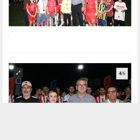
.
4
/6