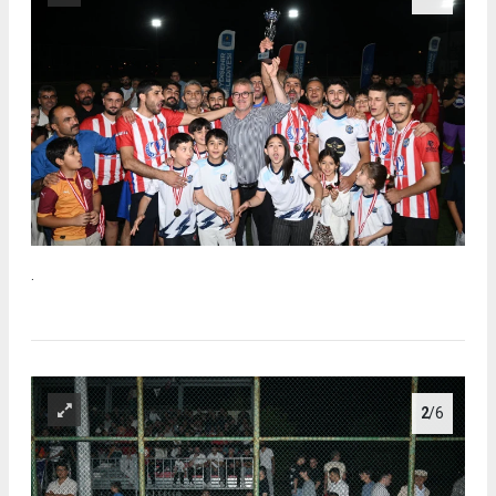
.
2
/6