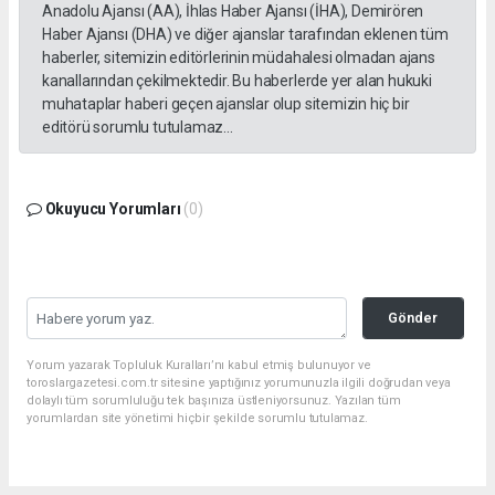
Anadolu Ajansı (AA), İhlas Haber Ajansı (İHA), Demirören
Haber Ajansı (DHA) ve diğer ajanslar tarafından eklenen tüm
haberler, sitemizin editörlerinin müdahalesi olmadan ajans
kanallarından çekilmektedir. Bu haberlerde yer alan hukuki
muhataplar haberi geçen ajanslar olup sitemizin hiç bir
editörü sorumlu tutulamaz...
Okuyucu Yorumları
(0)
Gönder
Yorum yazarak Topluluk Kuralları’nı kabul etmiş bulunuyor ve
toroslargazetesi.com.tr sitesine yaptığınız yorumunuzla ilgili doğrudan veya
dolaylı tüm sorumluluğu tek başınıza üstleniyorsunuz. Yazılan tüm
yorumlardan site yönetimi hiçbir şekilde sorumlu tutulamaz.