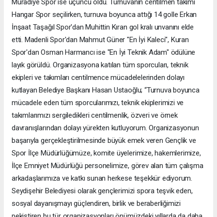
Muradiye Spor ise üçüncü oldu. Turnuvanın centilmen takımı
Hangar Spor seçilirken, turnuva boyunca attığı 14 golle Erkan
İnşaat Taşağıl Spor'dan Muhittin Kıran gol kralı unvanını elde
etti. Madenli Spor'dan Mahmut Güner "En İyi Kaleci", Kuran
Spor'dan Osman Harmancı ise "En İyi Teknik Adam" ödülüne
layık görüldü. Organizasyona katılan tüm sporcuları, teknik
ekipleri ve takımları centilmence mücadelelerinden dolayı
kutlayan Belediye Başkanı Hasan Ustaoğlu; “Turnuva boyunca
mücadele eden tüm sporcularımızı, teknik ekiplerimizi ve
takımlarımızı sergiledikleri centilmenlik, özveri ve örnek
davranışlarından dolayı yürekten kutluyorum. Organizasyonun
başarıyla gerçekleştirilmesinde büyük emek veren Gençlik ve
Spor İlçe Müdürlüğümüze, komite üyelerimize, hakemlerimize,
İlçe Emniyet Müdürlüğü personelimize, görev alan tüm çalışma
arkadaşlarımıza ve katkı sunan herkese teşekkür ediyorum.
Seydişehir Belediyesi olarak gençlerimizi spora teşvik eden,
sosyal dayanışmayı güçlendiren, birlik ve beraberliğimizi
pekiştiren bu tür organizasyonları önümüzdeki yıllarda da daha