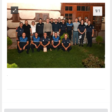
1
/1
.