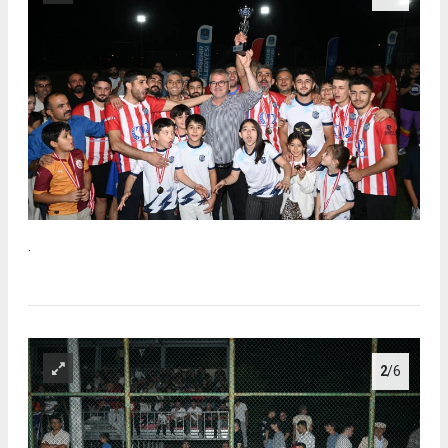
.
2
/6