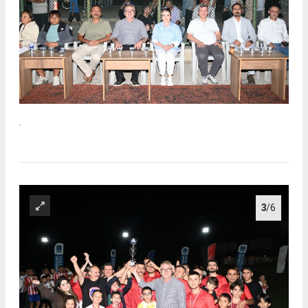
.
3
/6