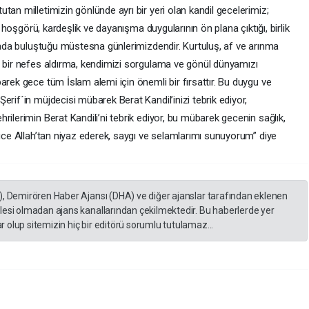
tan milletimizin gönlünde ayrı bir yeri olan kandil gecelerimiz;
n, hoşgörü, kardeşlik ve dayanışma duygularının ön plana çıktığı, birlik
ktada buluştuğu müstesna günlerimizdendir. Kurtuluş, af ve arınma
i bir nefes aldırma, kendimizi sorgulama ve gönül dünyamızı
arek gece tüm İslam alemi için önemli bir fırsattır. Bu duygu ve
erif´in müjdecisi mübarek Berat Kandil’inizi tebrik ediyor,
rilerimin Berat Kandili’ni tebrik ediyor, bu mübarek gecenin sağlık,
Yüce Allah’tan niyaz ederek, saygı ve selamlarımı sunuyorum” diye
), Demirören Haber Ajansı (DHA) ve diğer ajanslar tarafından eklenen
lesi olmadan ajans kanallarından çekilmektedir. Bu haberlerde yer
 olup sitemizin hiç bir editörü sorumlu tutulamaz...