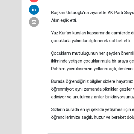
Başkan Ustaoğlu’na ziyarette AK Parti
Seyd
Akın eşlik etti.
Yaz Kur’an kursları kapsamında camilerde din
çocuklarla yakından ilgilenerek sohbet etti.
Çocukların mutluluğunun her şeyden önemli 
ikliminde yetişen çocuklarımızla bir araya ge
Rabbim yavrularımızın yollarını açık, ilimlerin
Burada öğrendiğiniz bilgiler sizlere hayatını
öğrenmiyor; aynı zamanda piknikler, geziler ve 
ediniyor ve unutulmaz anılar biriktiriyorsunu
Sizlerin burada en iyi şekilde yetişmesi içi
öğrencilerimize sağlık, huzur ve bereket dolu 