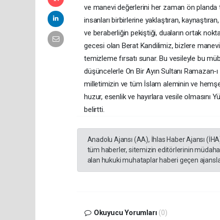
ve manevi değerlerini her zaman ön planda tu
insanları birbirlerine yaklaştıran, kaynaştıra
ve beraberliğin pekiştiği, duaların ortak no
gecesi olan Berat Kandilimiz, bizlere manev
temizleme fırsatı sunar. Bu vesileyle bu müb
düşüncelerle On Bir Ayın Sultanı Ramazan-ı Ş
milletimizin ve tüm İslam aleminin ve hemşeh
huzur, esenlik ve hayırlara vesile olmasını 
belirtti.
Anadolu Ajansı (AA), İhlas Haber Ajansı (İHA
tüm haberler, sitemizin editörlerinin müdaha
alan hukuki muhataplar haberi geçen ajanslar
Okuyucu Yorumları
(0)