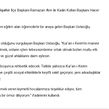
işehir
İlçe Başkanı Ramazan Arın ile Kadın Kolları Başkanı Hacer
i eğitim alan öğrencilerle bir araya gelen Başkan Ustaoğlu,
olduğunu vurgulayan Başkan Ustaoğlu, “Kur’an-ı Kerim’in manevi
lmek, onların içten tebessümlerine ortak olmak bizleri mutlu etti.
i ve güzel ahlaklarını daim eylesin.
z boyunca rehberlik edecek. Tatilde yalnızca Kur’an-ı Kerim
çeşitli sosyal etkinliklerle keyifli vakit geçiriyor, yeni arkadaşlıklar
z.
n emek veren kıymetli hocalarımıza teşekkür ediyor, tüm
bir ömür diliyorum.” ifadelerini kullandı.