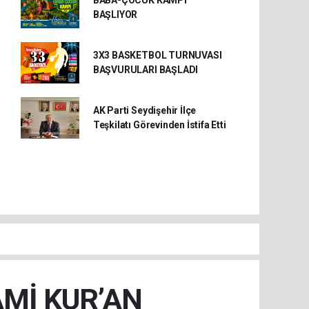
BABA-ÇOCUK KAMPI
BAŞLIYOR
3X3 BASKETBOL TURNUVASI
BAŞVURULARI BAŞLADI
AK Parti Seydişehir İlçe
Teşkilatı Görevinden İstifa Etti
AMİ KUR’AN