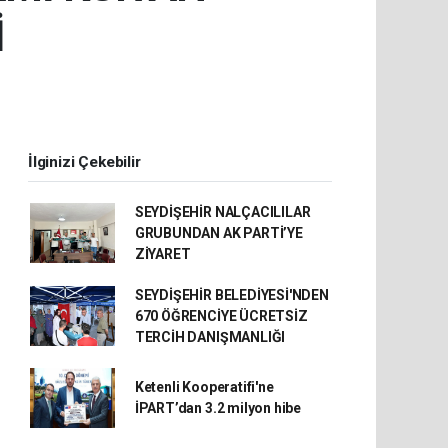
İ
İlginizi Çekebilir
SEYDİŞEHİR NALÇACILILAR
GRUBUNDAN AK PARTİ’YE
ZİYARET
SEYDİŞEHİR BELEDİYESİ'NDEN
670 ÖĞRENCİYE ÜCRETSİZ
TERCİH DANIŞMANLIĞI
Ketenli Kooperatifi'ne
İPART’dan 3.2 milyon hibe