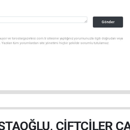
Gönder
uyor ve toroslargazetesi.com.tr sitesine yaptığınız yorumunuzla ilgili doğrudan veya
. Yazılan tüm yorumlardan site yönetimi hiçbir şekilde sorumlu tutulamaz.
TAOĞLU, ÇİFTÇİLER C