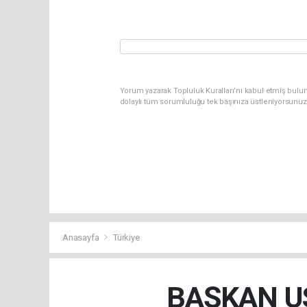
Yorum yazarak Topluluk Kuralları’nı kabul etmiş bulun
dolaylı tüm sorumluluğu tek başınıza üstleniyorsunuz
Anasayfa
Türkiye
BAŞKAN US