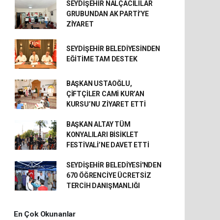
SEYDİŞEHİR NALÇACILILAR
GRUBUNDAN AK PARTİ’YE
ZİYARET
SEYDİŞEHİR BELEDİYESİNDEN
EĞİTİME TAM DESTEK
BAŞKAN USTAOĞLU,
ÇİFTÇİLER CAMİ KUR’AN
KURSU’NU ZİYARET ETTİ
BAŞKAN ALTAY TÜM
KONYALILARI BİSİKLET
FESTİVALİ’NE DAVET ETTİ
SEYDİŞEHİR BELEDİYESİ'NDEN
670 ÖĞRENCİYE ÜCRETSİZ
TERCİH DANIŞMANLIĞI
En Çok Okunanlar