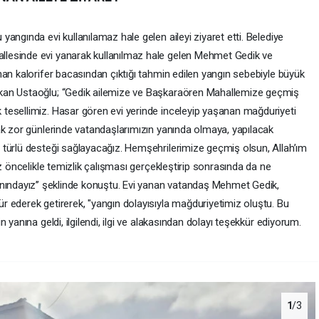
angında evi kullanılamaz hale gelen aileyi ziyaret etti. Belediye
lesinde evi yanarak kullanılmaz hale gelen Mehmet Gedik ve
an kalorifer bacasından çıktığı tahmin edilen yangın sebebiyle büyük
kan Ustaoğlu; “Gedik ailemize ve Başkaraören Mahallemize geçmiş
tesellimiz. Hasar gören evi yerinde inceleyip yaşanan mağduriyeti
ak zor günlerinde vatandaşlarımızın yanında olmaya, yapılacak
türlü desteği sağlayacağız. Hemşehrilerimize geçmiş olsun, Allah’ım
z öncelikle temizlik çalışması gerçekleştirip sonrasında da ne
nındayız’’ şeklinde konuştu. Evi yanan vatandaş Mehmet Gedik,
 ederek getirerek, "yangın dolayısıyla mağduriyetimiz oluştu. Bu
 yanına geldi, ilgilendi, ilgi ve alakasından dolayı teşekkür ediyorum.
1
/3