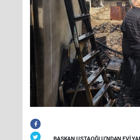
BAŞKAN USTAOĞLU’NDAN EVİ YA