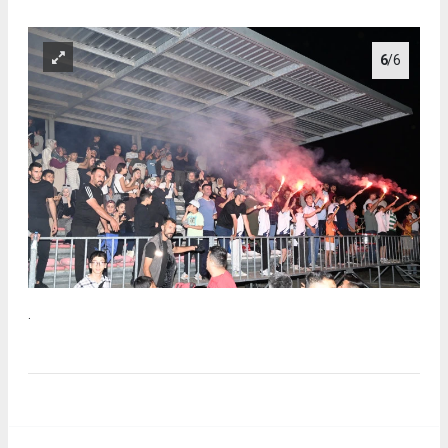
6
/6
.