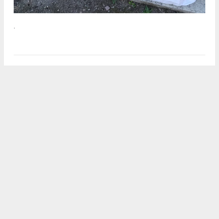
.
2
/5