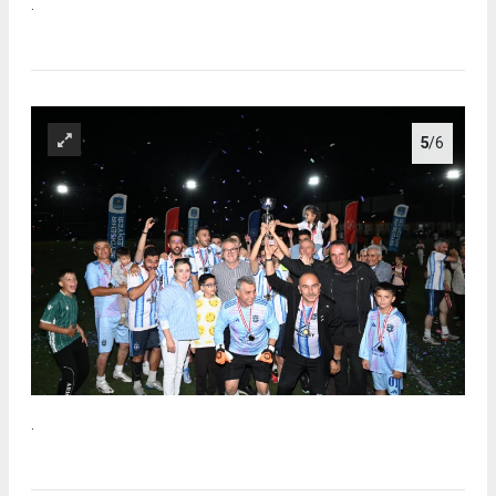
.
5
/6
.