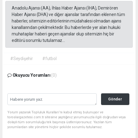
Anadolu Ajansı (AA), İhlas Haber Ajansı (İHA), Demirören
Haber Ajansı (DHA) ve diğer ajanslar tarafından eklenen tüm
haberler, sitemizin editörlerinin müdahalesi olmadan ajans
kanallarından çekilmektedir. Bu haberlerde yer alan hukuki
muhataplar haberi geçen ajanslar olup sitemizin hiç bir
editörü sorumlu tutulamaz...
#Seydişehir
#futbol
Okuyucu Yorumları
(0)
Gönder
Yorum yazarak Topluluk Kuralları’nı kabul etmiş bulunuyor ve
toroslargazetesi.com.tr sitesine yaptığınız yorumunuzla ilgili doğrudan veya
dolaylı tüm sorumluluğu tek başınıza üstleniyorsunuz. Yazılan tüm
yorumlardan site yönetimi hiçbir şekilde sorumlu tutulamaz.