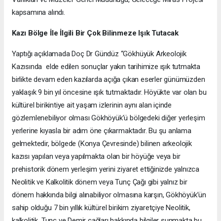
kapsamına alındı.
Kazı Bölge İle İlgili Bir Çok Bilinmeze Işık Tutacak
Yaptığı açıklamada Doç Dr Gündüz “Gökhüyük Arkeolojik
Kazısında elde edilen sonuçlar yakın tarihimize ışık tutmakta
birlikte devam eden kazılarda açığa çıkan eserler günümüzden
yaklaşık 9 bin yıl öncesine ışık tutmaktadır. Höyükte var olan bu
kültürel birikintiye ait yaşam izlerinin aynı alan içinde
gözlemlenebiliyor olması Gökhöyük’ü bölgedeki diğer yerleşim
yerlerine kıyasla bir adım öne çıkarmaktadır. Bu şu anlama
gelmektedir, bölgede (Konya Çevresinde) bilinen arkeolojik
kazısı yapılan veya yapılmakta olan bir höyüğe veya bir
prehistorik dönem yerleşim yerini ziyaret ettiğinizde yalnızca
Neolitik ve Kalkolitik dönem veya Tunç Çağı gibi yalnız bir
dönem hakkında bilgi alınabiliyor olmasına karşın, Gökhöyük’ün
sahip olduğu 7 bin yıllık kültürel birikim ziyaretçiye Neolitik,
kalkolitik, Tunç ve Demir çağları hakkında bilgiler sunmakta bu