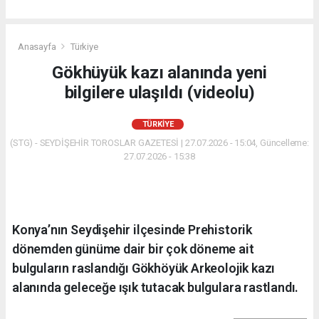
Anasayfa
Türkiye
Gökhüyük kazı alanında yeni
bilgilere ulaşıldı (videolu)
TÜRKIYE
(STG) - SEYDİŞEHİR TOROSLAR GAZETESİ | 27.07.2026 - 15:04, Güncelleme:
27.07.2026 - 15:38
Konya’nın Seydişehir ilçesinde Prehistorik
dönemden günüme dair bir çok döneme ait
bulguların raslandığı Gökhöyük Arkeolojik kazı
alanında geleceğe ışık tutacak bulgulara rastlandı.