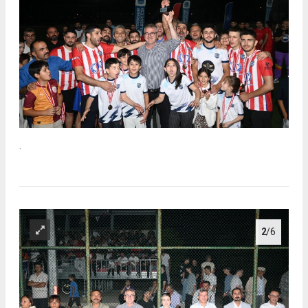
.
2
/6