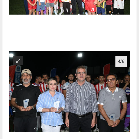
.
4
/6