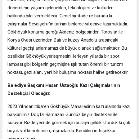
dönemlerin yaşam gelenekleri, teknolojileri ve kültürleri
hakkında bilgi vermektedir. Genel bir ifade ile burada ki
çalışmalar Seydişehir'in tarihini binlerce yıl geriye taşımaktadır.
Gökhöyük konumu gereği Akdeniz bölgesinden Toroslar ile
Konya Ovası üzerinden Batı ve kuzey Anadolu arasındaki
kültürel geçişi anlamamızı da büyük olanak sağlamaktadır. Bu
özellikler Gökhöyük yerleşmesini ilerleyen yıllarda bir spot
lambası gibi bölgenin geçmişine ışık tutan önemli bir turizm
noktası, gezi alanı, yeni bir buluşma noktası haline getirecektir.
Belediye Başkanı Hasan Ustaoğlu Kazı Çalışmalarının
Destekçisi Olacağız
2020 Yılından itibaren Gökhüyük Mahallesinin kazı alanında kazı
başkanımız Doç Dr Ramazan Gündüz beyin destekleri ile
sürüyor. Bizde yerinde görmek için buraya geldik. Gördük ki çok
büyük yol kendilerine çalışmalarda .Kendilerine teşekkür
ediyoruz.’ dedi