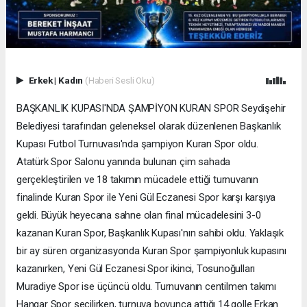
Erkek
|
Kadın
(Haberi Sesli Oku)
BAŞKANLIK KUPASI'NDA ŞAMPİYON KURAN SPOR Seydişehir
Belediyesi tarafından geleneksel olarak düzenlenen Başkanlık
Kupası Futbol Turnuvası'nda şampiyon Kuran Spor oldu.
Atatürk Spor Salonu yanında bulunan çim sahada
gerçekleştirilen ve 18 takımın mücadele ettiği turnuvanın
finalinde Kuran Spor ile Yeni Gül Eczanesi Spor karşı karşıya
geldi. Büyük heyecana sahne olan final mücadelesini 3-0
kazanan Kuran Spor, Başkanlık Kupası'nın sahibi oldu. Yaklaşık
bir ay süren organizasyonda Kuran Spor şampiyonluk kupasını
kazanırken, Yeni Gül Eczanesi Spor ikinci, Tosunoğulları
Muradiye Spor ise üçüncü oldu. Turnuvanın centilmen takımı
Hangar Spor seçilirken, turnuva boyunca attığı 14 golle Erkan