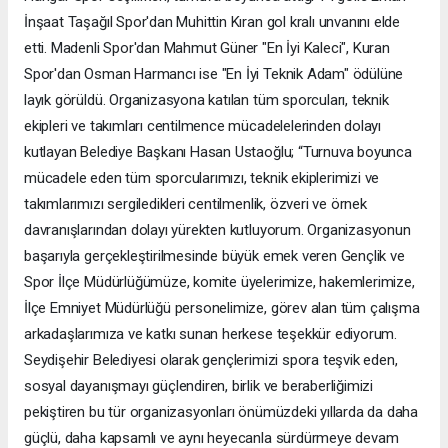
İnşaat Taşağıl Spor'dan Muhittin Kıran gol kralı unvanını elde
etti. Madenli Spor'dan Mahmut Güner "En İyi Kaleci", Kuran
Spor'dan Osman Harmancı ise "En İyi Teknik Adam" ödülüne
layık görüldü. Organizasyona katılan tüm sporcuları, teknik
ekipleri ve takımları centilmence mücadelelerinden dolayı
kutlayan Belediye Başkanı Hasan Ustaoğlu; “Turnuva boyunca
mücadele eden tüm sporcularımızı, teknik ekiplerimizi ve
takımlarımızı sergiledikleri centilmenlik, özveri ve örnek
davranışlarından dolayı yürekten kutluyorum. Organizasyonun
başarıyla gerçekleştirilmesinde büyük emek veren Gençlik ve
Spor İlçe Müdürlüğümüze, komite üyelerimize, hakemlerimize,
İlçe Emniyet Müdürlüğü personelimize, görev alan tüm çalışma
arkadaşlarımıza ve katkı sunan herkese teşekkür ediyorum.
Seydişehir Belediyesi olarak gençlerimizi spora teşvik eden,
sosyal dayanışmayı güçlendiren, birlik ve beraberliğimizi
pekiştiren bu tür organizasyonları önümüzdeki yıllarda da daha
güçlü, daha kapsamlı ve aynı heyecanla sürdürmeye devam