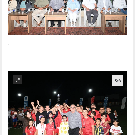
.
3
/6