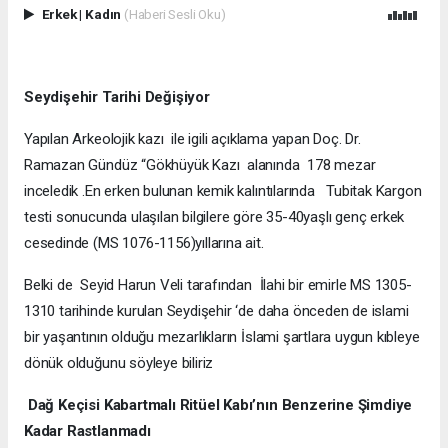
Erkek
|
Kadın
(Haberi Sesli Oku)
Seydişehir Tarihi Değişiyor
Yapılan Arkeolojik kazı ile igili açıklama yapan Doç. Dr.
Ramazan Gündüz “Gökhüyük Kazı alanında 178 mezar
inceledik .En erken bulunan kemik kalıntılarında Tubitak Kargon
testi sonucunda ulaşılan bilgilere göre 35-40yaşlı genç erkek
cesedinde (MS 1076-1156)yıllarına ait.
Belki de Seyid Harun Veli tarafından İlahi bir emirle MS 1305-
1310 tarihinde kurulan Seydişehir ‘de daha önceden de islami
bir yaşantının olduğu mezarlıkların İslami şartlara uygun kıbleye
dönük olduğunu söyleye biliriz
Dağ Keçisi Kabartmalı Ritüel Kabı’nın Benzerine Şimdiye
Kadar Rastlanmadı