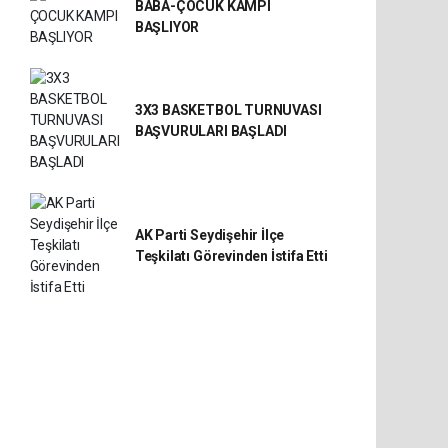
BABA-ÇOCUK KAMPI
BAŞLIYOR
3X3 BASKETBOL TURNUVASI
BAŞVURULARI BAŞLADI
AK Parti Seydişehir İlçe
Teşkilatı Görevinden İstifa Etti