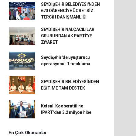
SEYDİŞEHİR BELEDİYESİ'NDEN
670 ÖĞRENCİYE ÜCRETSİZ
TERCİH DANIŞMANLIĞI
SEYDİŞEHİR NALÇACILILAR
GRUBUNDAN AK PARTİ’YE
ZİYARET
Seydişehir'de uyuşturucu
operasyonu : 1 tutuklama
SEYDİŞEHİR BELEDİYESİNDEN
EĞİTİME TAM DESTEK
Ketenli Kooperatifi'ne
İPART’dan 3.2 milyon hibe
En Çok Okunanlar