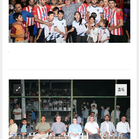
.
2
/6