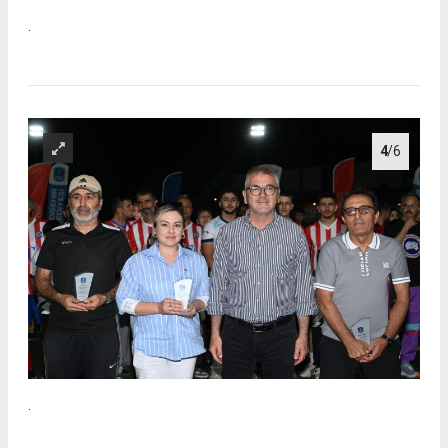
.
4
/6
.