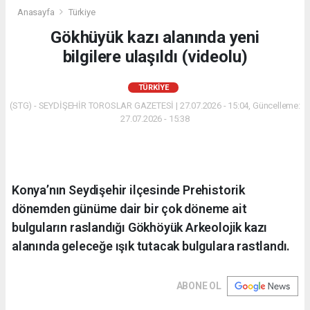
Anasayfa
Türkiye
Gökhüyük kazı alanında yeni
bilgilere ulaşıldı (videolu)
TÜRKIYE
(STG) - SEYDİŞEHİR TOROSLAR GAZETESİ | 27.07.2026 - 15:04, Güncelleme:
27.07.2026 - 15:38
Konya’nın Seydişehir ilçesinde Prehistorik
dönemden günüme dair bir çok döneme ait
bulguların raslandığı Gökhöyük Arkeolojik kazı
alanında geleceğe ışık tutacak bulgulara rastlandı.
ABONE OL