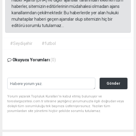
haberler, sitemizin editörlerinin müdahalesi olmadan ajans
kanallarından çekilmektedir. Bu haberlerde yer alan hukuki
muhataplar haberi geçen ajanslar olup sitemizin hiç bir
editörü sorumlu tutulamaz...
#Seydişehir
#futbol
Okuyucu Yorumları
(0)
Gönder
Yorum yazarak Topluluk Kuralları’nı kabul etmiş bulunuyor ve
toroslargazetesi.com.tr sitesine yaptığınız yorumunuzla ilgili doğrudan veya
dolaylı tüm sorumluluğu tek başınıza üstleniyorsunuz. Yazılan tüm
yorumlardan site yönetimi hiçbir şekilde sorumlu tutulamaz.