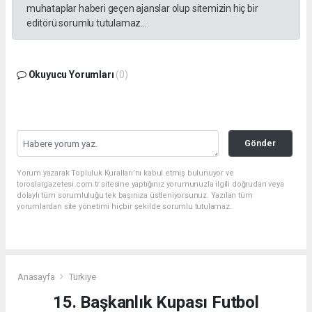
muhataplar haberi geçen ajanslar olup sitemizin hiç bir
editörü sorumlu tutulamaz...
Okuyucu Yorumları
(0)
Gönder
Yorum yazarak Topluluk Kuralları’nı kabul etmiş bulunuyor ve
toroslargazetesi.com.tr sitesine yaptığınız yorumunuzla ilgili doğrudan veya
dolaylı tüm sorumluluğu tek başınıza üstleniyorsunuz. Yazılan tüm
yorumlardan site yönetimi hiçbir şekilde sorumlu tutulamaz.
Anasayfa
Türkiye
15. Başkanlık Kupası Futbol