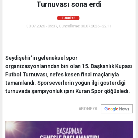
Turnuvası sona erdi
TÜRKIYE
30.07.2026 - 09:37, Güncelleme: 30.07.2026 - 22:11
Seydişehir’in geleneksel spor
organizasyonlarından biri olan 15. Başkanlık Kupası
Futbol Turnuvası, nefes kesen final maçlarıyla
tamamlandı. Sporseverlerin yoğun ilgi gösterdiği
turnuvada şampiyonluk ipini Kuran Spor göğüsledi.
ABONE OL