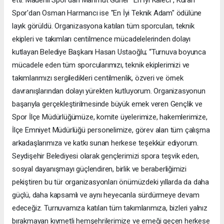
etti. Madenli Spor'dan Mahmut Güner "En İyi Kaleci", Kuran
Spor'dan Osman Harmancı ise "En İyi Teknik Adam" ödülüne
layık görüldü. Organizasyona katılan tüm sporcuları, teknik
ekipleri ve takımları centilmence mücadelelerinden dolayı
kutlayan Belediye Başkanı Hasan Ustaoğlu; “Turnuva boyunca
mücadele eden tüm sporcularımızı, teknik ekiplerimizi ve
takımlarımızı sergiledikleri centilmenlik, özveri ve örnek
davranışlarından dolayı yürekten kutluyorum. Organizasyonun
başarıyla gerçekleştirilmesinde büyük emek veren Gençlik ve
Spor İlçe Müdürlüğümüze, komite üyelerimize, hakemlerimize,
İlçe Emniyet Müdürlüğü personelimize, görev alan tüm çalışma
arkadaşlarımıza ve katkı sunan herkese teşekkür ediyorum.
Seydişehir Belediyesi olarak gençlerimizi spora teşvik eden,
sosyal dayanışmayı güçlendiren, birlik ve beraberliğimizi
pekiştiren bu tür organizasyonları önümüzdeki yıllarda da daha
güçlü, daha kapsamlı ve aynı heyecanla sürdürmeye devam
edeceğiz. Turnuvamıza katılan tüm takımlarımıza, bizleri yalnız
bırakmayan kıymetli hemşehrilerimize ve emeği geçen herkese