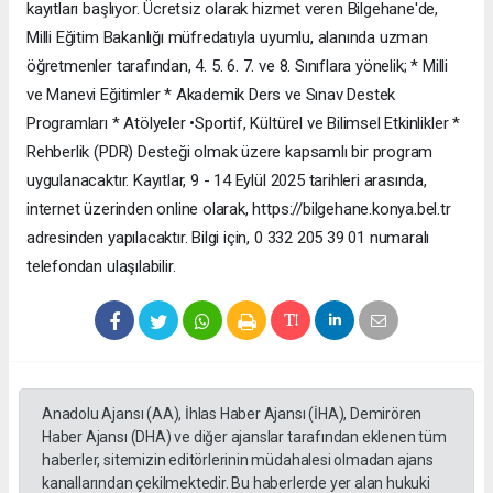
kayıtları başlıyor. Ücretsiz olarak hizmet veren Bilgehane'de,
Milli Eğitim Bakanlığı müfredatıyla uyumlu, alanında uzman
öğretmenler tarafından, 4. 5. 6. 7. ve 8. Sınıflara yönelik; * Milli
ve Manevi Eğitimler * Akademik Ders ve Sınav Destek
Programları * Atölyeler •Sportif, Kültürel ve Bilimsel Etkinlikler *
Rehberlik (PDR) Desteği olmak üzere kapsamlı bir program
uygulanacaktır. Kayıtlar, 9 - 14 Eylül 2025 tarihleri arasında,
internet üzerinden online olarak, https://bilgehane.konya.bel.tr
adresinden yapılacaktır. Bilgi için, 0 332 205 39 01 numaralı
telefondan ulaşılabilir.
Anadolu Ajansı (AA), İhlas Haber Ajansı (İHA), Demirören
Haber Ajansı (DHA) ve diğer ajanslar tarafından eklenen tüm
haberler, sitemizin editörlerinin müdahalesi olmadan ajans
kanallarından çekilmektedir. Bu haberlerde yer alan hukuki