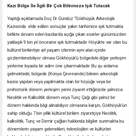
Kazı Bölge İle İlgili Bir Çok Bilinmeze Işık Tutacak
Yaptığı açıklamada Doç Dr Gündüz “Gökhüyük Arkeolojik
Kazısında elde edilen sonuçlar yakın tarihimize ışık tutmakta
birlikte devam eden kazılarda açığa çıkan eserler günümüzden
yaklaşık 9 bin yıl öncesine ışık tutmaktadır. Höyükte var olan bu
kültürel birikintiye ait yaşam izlerinin aynı alan içinde
gözlemlenebiliyor olması Gökhöyük’ü bölgedeki diğer yerleşim
yerlerine kıyasla bir adım öne çıkarmaktadır. Bu şu anlama
gelmektedir, bölgede (Konya Çevresinde) bilinen arkeolojik
kazısı yapılan veya yapılmakta olan bir höyüğe veya bir
prehistorik dönem yerleşim yerini ziyaret ettiğinizde yalnızca
Neolitik ve Kalkolitik dönem veya Tunç Çağı gibi yalnız bir
dönem hakkında bilgi alınabiliyor olmasına karşın, Gökhöyük’ün
sahip olduğu 7 bin yıllık kültürel birikim ziyaretçiye Neolitik,
kalkolitik, Tunç ve Demir çağları hakkında bilgiler sunmakta bu
dönemlerin yaşam gelenekleri, teknolojileri ve kültürleri