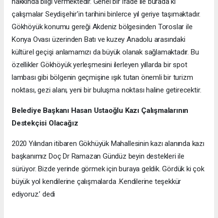
hakkında bilgi vermektedir. Genel bir ifade ile burada ki
çalışmalar Seydişehir'in tarihini binlerce yıl geriye taşımaktadır.
Gökhöyük konumu gereği Akdeniz bölgesinden Toroslar ile
Konya Ovası üzerinden Batı ve kuzey Anadolu arasındaki
kültürel geçişi anlamamızı da büyük olanak sağlamaktadır. Bu
özellikler Gökhöyük yerleşmesini ilerleyen yıllarda bir spot
lambası gibi bölgenin geçmişine ışık tutan önemli bir turizm
noktası, gezi alanı, yeni bir buluşma noktası haline getirecektir.
Belediye Başkanı Hasan Ustaoğlu Kazı Çalışmalarının
Destekçisi Olacağız
2020 Yılından itibaren Gökhüyük Mahallesinin kazı alanında kazı
başkanımız Doç Dr Ramazan Gündüz beyin destekleri ile
sürüyor. Bizde yerinde görmek için buraya geldik. Gördük ki çok
büyük yol kendilerine çalışmalarda .Kendilerine teşekkür
ediyoruz.’ dedi