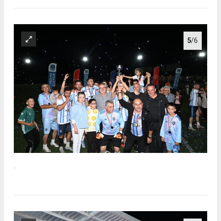
5
/6
.