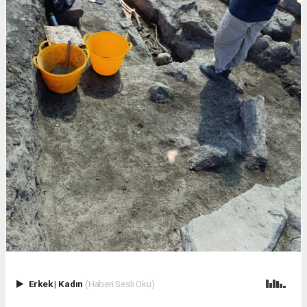
Erkek
|
Kadın
(Haberi Sesli Oku)