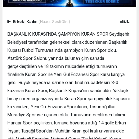
Erkek
|
Kadın
(Haberi Sesli Oku)
BAŞKANLIK KUPASI'NDA ŞAMPİYON KURAN SPOR Seydişehir
Belediyesi tarafından geleneksel olarak düzenlenen Başkanlık
Kupası Futbol Turnuvası'nda şampiyon Kuran Spor oldu.
Atatürk Spor Salonu yanında bulunan çim sahada
gerçekleştirilen ve 18 takımın mücadele ettiği turnuvanın
finalinde Kuran Spor ile Yeni Gül Eczanesi Spor karşı karşıya
geldi. Büyük heyecana sahne olan final mücadelesini 3-0
kazanan Kuran Spor, Başkanlık Kupası'nın sahibi oldu. Yaklaşık
bir ay süren organizasyonda Kuran Spor şampiyonluk kupasını
kazanırken, Yeni Gül Eczanesi Spor ikinci, Tosunoğulları
Muradiye Spor ise üçüncü oldu. Turnuvanın centilmen takımı
Hangar Spor seçilirken, turnuva boyunca attığı 14 golle Erkan
İnşaat Taşağıl Spor'dan Muhittin Kıran gol kralı unvanını elde