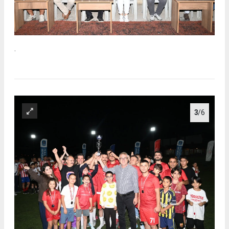
.
3
/6