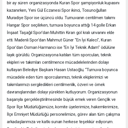
bir ay süren organizasyonda Kuran Spor şampiyonluk kupasını
kazanırken, Yeni Gül Eczanesi Spor ikinci, Tosunoğulları
Muradiye Spor ise üçüncü oldu. Turnuvanın centilmen takımı
Hangar Spor seçilirken, turnuva boyunca attığı 14 golle Erkan
İnşaat Taşağıl Spor'dan Muhittin Kıran gol kralı unvanını elde
etti. Madenli Spor'dan Mahmut Güner "En İyi Kaleci", Kuran
Spor'dan Osman Harmancı ise "En İyi Teknik Adam" ödülüne
layık görüldü. Organizasyona katılan tüm sporcuları, teknik
ekipleri ve takımları centilmence mücadelelerinden dolayı
kutlayan Belediye Başkanı Hasan Ustaoğlu; “Turnuva boyunca
mücadele eden tüm sporcularımızı, teknik ekiplerimizi ve
takımlarımızı sergiledikleri centilmenlik, özveri ve örnek
davranışlarından dolayı yürekten kutluyorum. Organizasyonun
başarıyla gerçekleştirilmesinde büyük emek veren Gençlik ve
Spor İlçe Müdürlüğümüze, komite üyelerimize, hakemlerimize,
İlçe Emniyet Müdürlüğü personelimize, görev alan tüm çalışma
arkadaşlarımıza ve katkı sunan herkese teşekkür ediyorum.