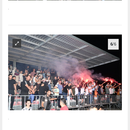
.
6
/6
.