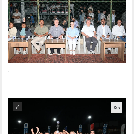
.
3
/6