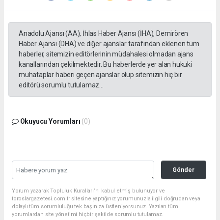
Anadolu Ajansı (AA), İhlas Haber Ajansı (İHA), Demirören
Haber Ajansı (DHA) ve diğer ajanslar tarafından eklenen tüm
haberler, sitemizin editörlerinin müdahalesi olmadan ajans
kanallarından çekilmektedir. Bu haberlerde yer alan hukuki
muhataplar haberi geçen ajanslar olup sitemizin hiç bir
editörü sorumlu tutulamaz...
Okuyucu Yorumları
(0)
Gönder
Yorum yazarak Topluluk Kuralları’nı kabul etmiş bulunuyor ve
toroslargazetesi.com.tr sitesine yaptığınız yorumunuzla ilgili doğrudan veya
dolaylı tüm sorumluluğu tek başınıza üstleniyorsunuz. Yazılan tüm
yorumlardan site yönetimi hiçbir şekilde sorumlu tutulamaz.