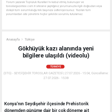
Yorum yazarak Topluluk Kuralları’nı kabul etmiş bulunuyor ve
toroslargazetesi.com.tr sitesine yaptığınız yorumunuzla ilgili doğrudan veya
dolaylı tüm sorumluluğu tek başınıza üstleniyorsunuz. Yazılan tüm
yorumlardan site yönetimi hiçbir şekilde sorumlu tutulamaz.
Anasayfa
Türkiye
Gökhüyük kazı alanında yeni
bilgilere ulaşıldı (videolu)
TÜRKIYE
(STG) - SEYDİŞEHİR TOROSLAR GAZETESİ | 27.07.2026 - 15:04, Güncelleme:
27.07.2026 - 15:38
Konya’nın Seydişehir ilçesinde Prehistorik
dönemden günüme dair bir çok döneme ait