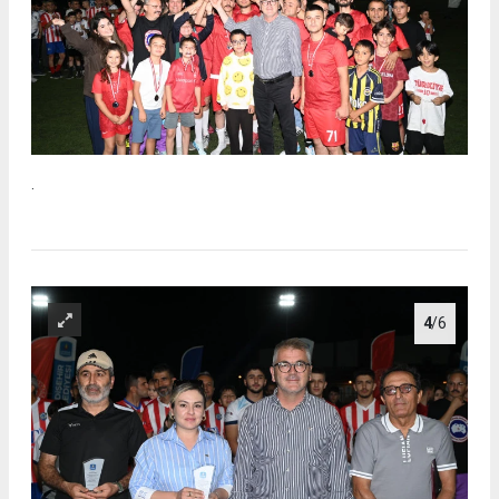
.
4
/6