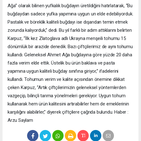
Ağa” olarak bilinen yufkalık buğdayın üretildiğini hatırlatarak, “Bu
buğdaydan sadece yufka yapımına uygun un elde edebiliyorduk.
Pastalık ve böreklik kaliteli buğdayı ise dışarıdan temin etmek
zorunda kalıyorduk,” dedi. Bu yıl farklı bir adım attıklarını belirten
Karpuz, “İlk kez Zlatoglava adlı Ukrayna menşeili tohumu 15
dönümlük bir arazide denedik. Bazı çiftçilerimiz de aynı tohumu
kullandı. Geleneksel Ahmet Ağa buğdayına göre yüzde 20 daha
fazla verim elde ettik. Üstelik bu ürün baklava ve pasta
yapımına uygun kaliteli buğday sınıfına giriyor,” ifadelerini
kullandı. Tohumun verim ve kalite açısından önemine dikkat
çeken Karpuz, “Artık çiftçilerimizin geleneksel yöntemlerden
vazgeçip, bilinçli tarıma yönelmeleri gerekiyor. Uygun tohum
kullanarak hem ürün kalitesini artırabilirler hem de emeklerinin
karşılığını alabilirler,” diyerek çiftçilere çağrıda bulundu. Haber :
Arzu Saylam