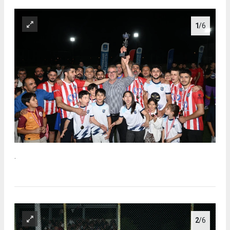
1
/6
.
2
/6