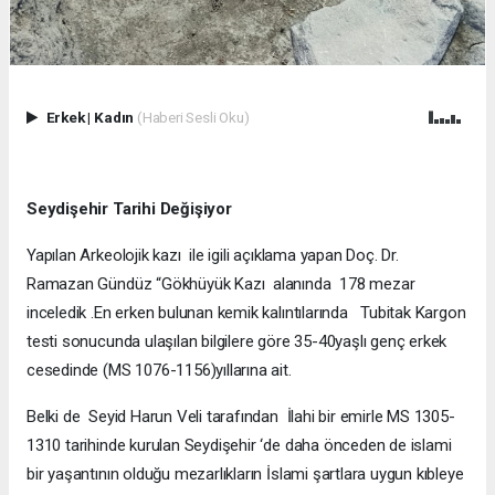
Erkek
|
Kadın
(Haberi Sesli Oku)
Seydişehir Tarihi Değişiyor
Yapılan Arkeolojik kazı ile igili açıklama yapan Doç. Dr.
Ramazan Gündüz “Gökhüyük Kazı alanında 178 mezar
inceledik .En erken bulunan kemik kalıntılarında Tubitak Kargon
testi sonucunda ulaşılan bilgilere göre 35-40yaşlı genç erkek
cesedinde (MS 1076-1156)yıllarına ait.
Belki de Seyid Harun Veli tarafından İlahi bir emirle MS 1305-
1310 tarihinde kurulan Seydişehir ‘de daha önceden de islami
bir yaşantının olduğu mezarlıkların İslami şartlara uygun kıbleye