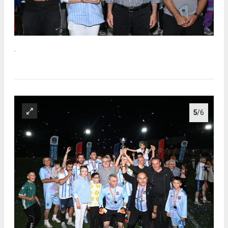
.
5
/6