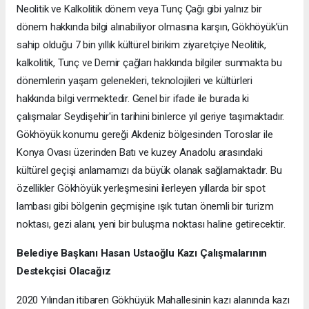
Neolitik ve Kalkolitik dönem veya Tunç Çağı gibi yalnız bir
dönem hakkında bilgi alınabiliyor olmasına karşın, Gökhöyük’ün
sahip olduğu 7 bin yıllık kültürel birikim ziyaretçiye Neolitik,
kalkolitik, Tunç ve Demir çağları hakkında bilgiler sunmakta bu
dönemlerin yaşam gelenekleri, teknolojileri ve kültürleri
hakkında bilgi vermektedir. Genel bir ifade ile burada ki
çalışmalar Seydişehir'in tarihini binlerce yıl geriye taşımaktadır.
Gökhöyük konumu gereği Akdeniz bölgesinden Toroslar ile
Konya Ovası üzerinden Batı ve kuzey Anadolu arasındaki
kültürel geçişi anlamamızı da büyük olanak sağlamaktadır. Bu
özellikler Gökhöyük yerleşmesini ilerleyen yıllarda bir spot
lambası gibi bölgenin geçmişine ışık tutan önemli bir turizm
noktası, gezi alanı, yeni bir buluşma noktası haline getirecektir.
Belediye Başkanı Hasan Ustaoğlu Kazı Çalışmalarının
Destekçisi Olacağız
2020 Yılından itibaren Gökhüyük Mahallesinin kazı alanında kazı