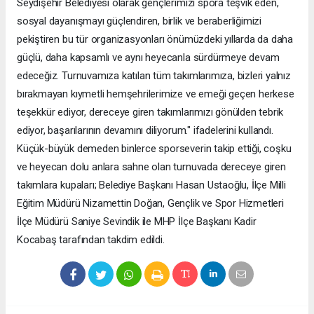
Seydişehir Belediyesi olarak gençlerimizi spora teşvik eden,
sosyal dayanışmayı güçlendiren, birlik ve beraberliğimizi
pekiştiren bu tür organizasyonları önümüzdeki yıllarda da daha
güçlü, daha kapsamlı ve aynı heyecanla sürdürmeye devam
edeceğiz. Turnuvamıza katılan tüm takımlarımıza, bizleri yalnız
bırakmayan kıymetli hemşehrilerimize ve emeği geçen herkese
teşekkür ediyor, dereceye giren takımlarımızı gönülden tebrik
ediyor, başarılarının devamını diliyorum." ifadelerini kullandı.
Küçük-büyük demeden binlerce sporseverin takip ettiği, coşku
ve heyecan dolu anlara sahne olan turnuvada dereceye giren
takımlara kupaları; Belediye Başkanı Hasan Ustaoğlu, İlçe Milli
Eğitim Müdürü Nizamettin Doğan, Gençlik ve Spor Hizmetleri
İlçe Müdürü Saniye Sevindik ile MHP İlçe Başkanı Kadir
Kocabaş tarafından takdim edildi.