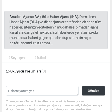
Anadolu Ajansı (AA), İhlas Haber Ajansı (İHA), Demirören
Haber Ajansı (DHA) ve diğer ajanslar tarafından eklenen tüm
haberler, sitemizin editörlerinin müdahalesi olmadan ajans
kanallarından çekilmektedir. Bu haberlerde yer alan hukuki
muhataplar haberi geçen ajanslar olup sitemizin hiç bir
editörü sorumlu tutulamaz...
#Seydişehir
#futbol
Okuyucu Yorumları
(0)
Gönder
Yorum yazarak Topluluk Kuralları’nı kabul etmiş bulunuyor ve
toroslargazetesi.com.tr sitesine yaptığınız yorumunuzla ilgili doğrudan veya
dolaylı tüm sorumluluğu tek başınıza üstleniyorsunuz. Yazılan tüm