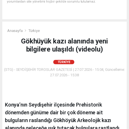
yorumlardan site yönetimi hiçbir şekilde sorumlu tutulamaz.
Anasayfa
Türkiye
Gökhüyük kazı alanında yeni
bilgilere ulaşıldı (videolu)
TÜRKIYE
(STG) - SEYDİŞEHİR TOROSLAR GAZETESİ | 27.07.2026 - 15:04, Güncelleme:
27.07.2026 - 15:38
Konya’nın Seydişehir ilçesinde Prehistorik
dönemden günüme dair bir çok döneme ait
bulguların raslandığı Gökhöyük Arkeolojik kazı
alanında geleceğe ışık tutacak bulgulara rastlandı.