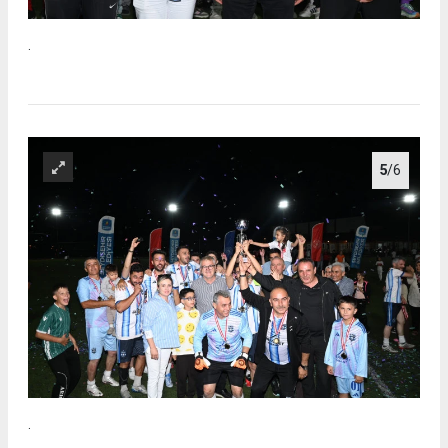
.
5
/6
.