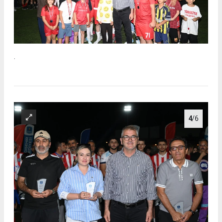
.
4
/6