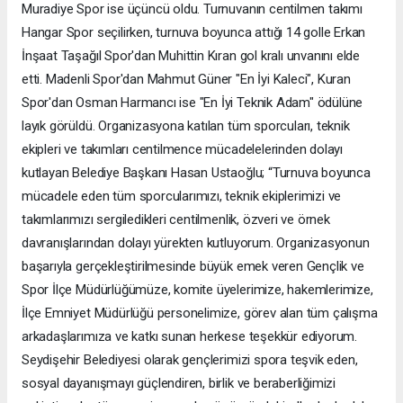
Muradiye Spor ise üçüncü oldu. Turnuvanın centilmen takımı
Hangar Spor seçilirken, turnuva boyunca attığı 14 golle Erkan
İnşaat Taşağıl Spor'dan Muhittin Kıran gol kralı unvanını elde
etti. Madenli Spor'dan Mahmut Güner "En İyi Kaleci", Kuran
Spor'dan Osman Harmancı ise "En İyi Teknik Adam" ödülüne
layık görüldü. Organizasyona katılan tüm sporcuları, teknik
ekipleri ve takımları centilmence mücadelelerinden dolayı
kutlayan Belediye Başkanı Hasan Ustaoğlu; “Turnuva boyunca
mücadele eden tüm sporcularımızı, teknik ekiplerimizi ve
takımlarımızı sergiledikleri centilmenlik, özveri ve örnek
davranışlarından dolayı yürekten kutluyorum. Organizasyonun
başarıyla gerçekleştirilmesinde büyük emek veren Gençlik ve
Spor İlçe Müdürlüğümüze, komite üyelerimize, hakemlerimize,
İlçe Emniyet Müdürlüğü personelimize, görev alan tüm çalışma
arkadaşlarımıza ve katkı sunan herkese teşekkür ediyorum.
Seydişehir Belediyesi olarak gençlerimizi spora teşvik eden,
sosyal dayanışmayı güçlendiren, birlik ve beraberliğimizi