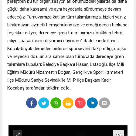
pekiştiren bu tür organizasyonları önümüzdeki yıllarda da daha
güçlü, daha kapsamlı ve aynı heyecanla sürdürmeye devam
edeceğiz. Turnuvamıza katılan tüm takımlarımıza, bizleri yalnız
bırakmayan kıymetli hemşehrilerimize ve emeği geçen herkese
teşekkür ediyor, dereceye giren takımlarımızı gönülden tebrik
ediyor, başarılarının devamını diliyorum." ifadelerini kullandı.
Küçük-büyük demeden binlerce sporseverin takip ettiği, coşku
ve heyecan dolu anlara sahne olan turnuvada dereceye giren
takımlara kupaları; Belediye Başkanı Hasan Ustaoğlu, İlçe Milli
Eğitim Müdürü Nizamettin Doğan, Gençlik ve Spor Hizmetleri
İlçe Müdürü Saniye Sevindik ile MHP İlçe Başkanı Kadir
Kocabaş tarafından takdim edildi.
1
/6