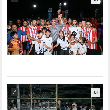
.
2
/6