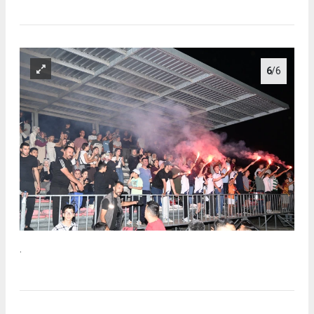
6
/6
.