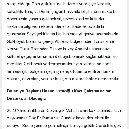
sahip olduğu 7 bin yıllık kültürel birikim ziyaretçiye Neolitik,
kalkolitik, Tunç ve Demir çağları hakkında bilgiler sunmakta bu
dönemlerin yaşam gelenekleri, teknolojileri ve kültürleri
hakkında bilgi vermektedir. Genel bir ifade ile burada ki
çalışmalar Seydişehir'in tarihini binlerce yıl geriye taşımaktadır.
Gökhöyük konumu gereği Akdeniz bölgesinden Toroslar ile
Konya Ovası üzerinden Batı ve kuzey Anadolu arasındaki
kültürel geçişi anlamamızı da büyük olanak sağlamaktadır. Bu
özellikler Gökhöyük yerleşmesini ilerleyen yıllarda bir spot
lambası gibi bölgenin geçmişine ışık tutan önemli bir turizm
noktası, gezi alanı, yeni bir buluşma noktası haline getirecektir.
Belediye Başkanı Hasan Ustaoğlu Kazı Çalışmalarının
Destekçisi Olacağız
2020 Yılından itibaren Gökhüyük Mahallesinin kazı alanında kazı
başkanımız Doç Dr Ramazan Gündüz beyin destekleri ile
sürüyor. Bizde yerinde görmek için buraya geldik. Gördük ki çok