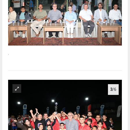
.
3
/6