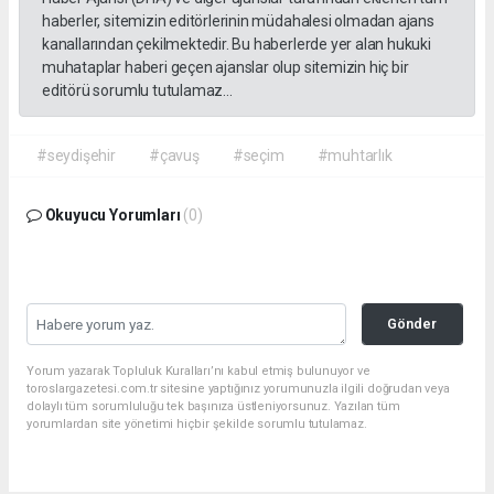
haberler, sitemizin editörlerinin müdahalesi olmadan ajans
kanallarından çekilmektedir. Bu haberlerde yer alan hukuki
muhataplar haberi geçen ajanslar olup sitemizin hiç bir
editörü sorumlu tutulamaz...
#seydişehir
#çavuş
#seçim
#muhtarlık
Okuyucu Yorumları
(0)
Gönder
Yorum yazarak Topluluk Kuralları’nı kabul etmiş bulunuyor ve
toroslargazetesi.com.tr sitesine yaptığınız yorumunuzla ilgili doğrudan veya
dolaylı tüm sorumluluğu tek başınıza üstleniyorsunuz. Yazılan tüm
yorumlardan site yönetimi hiçbir şekilde sorumlu tutulamaz.