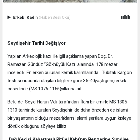
Erkek
|
Kadın
(Haberi Sesli Oku)
Seydişehir Tarihi Değişiyor
Yapılan Arkeolojik kazı ile igili açıklama yapan Doç. Dr.
Ramazan Gündüz “Gökhüyük Kazı alanında 178 mezar
inceledik .En erken bulunan kemik kalıntılarında Tubitak Kargon
testi sonucunda ulaşılan bilgilere göre 35-40yaşlı genç erkek
cesedinde (MS 1076-1156)yıllarına ait.
Belki de Seyid Harun Veli tarafından İlahi bir emirle MS 1305-
1310 tarihinde kurulan Seydişehir ‘de daha önceden de islami
bir yaşantının olduğu mezarlıkların İslami şartlara uygun kıbleye
dönük olduğunu söyleye biliriz
Dağ Keçisi Kabartmalı Ritüel Kabı’nın Benzerine Şimdiye