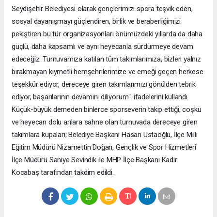
Seydişehir Belediyesi olarak gençlerimizi spora teşvik eden,
sosyal dayanışmayı güçlendiren, birlik ve beraberliğimizi
pekiştiren bu tür organizasyonları önümüzdeki yıllarda da daha
güçlü, daha kapsamlı ve aynı heyecanla sürdürmeye devam
edeceğiz. Turnuvamıza katılan tüm takımlarımıza, bizleri yalnız
bırakmayan kıymetli hemşehrilerimize ve emeği geçen herkese
teşekkür ediyor, dereceye giren takımlarımızı gönülden tebrik
ediyor, başarılarının devamını diliyorum." ifadelerini kullandı.
Küçük-büyük demeden binlerce sporseverin takip ettiği, coşku
ve heyecan dolu anlara sahne olan turnuvada dereceye giren
takımlara kupaları; Belediye Başkanı Hasan Ustaoğlu, İlçe Milli
Eğitim Müdürü Nizamettin Doğan, Gençlik ve Spor Hizmetleri
İlçe Müdürü Saniye Sevindik ile MHP İlçe Başkanı Kadir
Kocabaş tarafından takdim edildi.