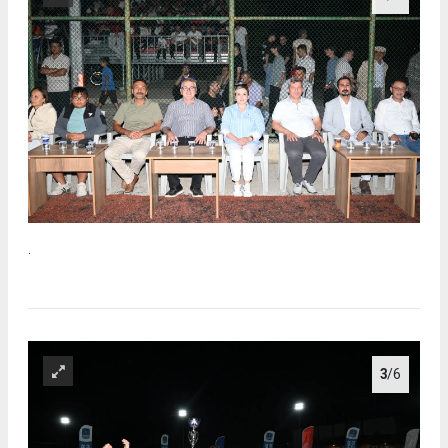
.
3
/6