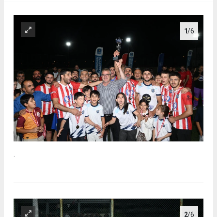
1
/6
.
2
/6