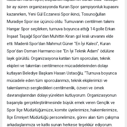
bir ay süren organizasyonda Kuran Spor şampiyonluk kupasını
kazanırken, Yeni Gül Eczanesi Spor ikinci, Tosunoğulları
Muradiye Spor ise üçüncü oldu. Turnuvanın centilmen takımı
Hangar Spor seçilirken, turnuva boyunca attığı 14 golle Erkan
İnşaat Taşağıl Spor'dan Muhittin Kıran gol kralı unvanını elde
etti. Madenli Spor'dan Mahmut Güner "En İyi Kaleci", Kuran
Spor'dan Osman Harmancı ise "En İyi Teknik Adam" ödülüne
layık görüldü. Organizasyona katılan tüm sporcuları, teknik
ekipleri ve takımları centilmence mücadelelerinden dolayı
kutlayan Belediye Başkanı Hasan Ustaoğlu; “Turnuva boyunca
mücadele eden tüm sporcularımızı, teknik ekiplerimizi ve
takımlarımızı sergiledikleri centilmenlik, özveri ve örnek
davranışlarından dolayı yürekten kutluyorum. Organizasyonun
başarıyla gerçekleştirilmesinde büyük emek veren Gençlik ve
Spor İlçe Müdürlüğümüze, komite üyelerimize, hakemlerimize,
İlçe Emniyet Müdürlüğü personelimize, görev alan tüm çalışma
arkadaşlarımıza ve katkı sunan herkese teşekkür ediyorum.