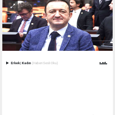
Erkek
|
Kadın
(Haberi Sesli Oku)