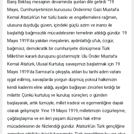
Barış Bektaş mesajının devamında şunları dile getirdi: “19
Mayıs, Cumhuriyetimizin kurucusu Önderimiz Gazi Mustafa
Kemal Atatürk’ün her türlü baskı ve engellemelere rağmen,
ulusuna duyduğu güven, içindeki güçlü azim ve inancı ile
başlattığı bağımsızlık mücadelesinin temelinin atıldığı gündür. 19
Mayıs 1919'da yakılan meşalenin; aydınlattığı ufuk, özgür,
bağımsız, demokratik bir cumhuriyete dönüşmesi Türk
Milleti'nin kararlı duruşunu göstermiştir. Ulu Önder Mustafa
Kemal Atatürk, Ulusal Kurtuluş savaşımızı başlatmak için 19
Mayıs 1919’da Samsun’a çıkışıyla, atılan bu tarihi adım vatanı
işgal edilmiş, savaşlarda yorgun düşmüş yoksul halkımızın
kendi kaderini eline aldığı, ayağını bağlayan zincirleri kırdığı bir
milattır. Çünkü kurtuluş ve kuruluş süreçleri, o günden
başlayarak, artık tümüyle, millet iradesi ve egemenliğine dayalı
olarak gelişmiştir. Yine 19 Mayıs 1919, milletimizin özgürleşme,
çağdaşlaşma ve en ileri yaşam düzeyini hak etme
mücadelesinin de filizlendiği gündür. Atatürk'ün Türk gençliğine
armağan ettiği bu büyük bayramda, Türk gençliğinin bu var oluş