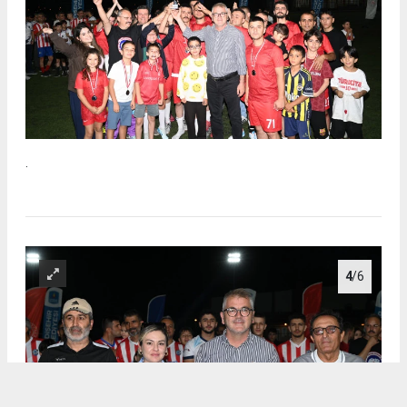
.
4
/6