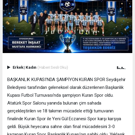
Erkek
|
Kadın
(Haberi Sesli Oku)
BAŞKANLIK KUPASI'NDA ŞAMPİYON KURAN SPOR Seydişehir
Belediyesi tarafından geleneksel olarak düzenlenen Başkanlık
Kupası Futbol Turnuvası'nda şampiyon Kuran Spor oldu.
Atatürk Spor Salonu yanında bulunan çim sahada
gerçekleştirilen ve 18 takımın mücadele ettiği turnuvanın
finalinde Kuran Spor ile Yeni Gül Eczanesi Spor karşı karşıya
geldi. Büyük heyecana sahne olan final mücadelesini 3-0
kazanan Kuran Spor, Başkanlık Kupası'nın sahibi oldu. Yaklaşık