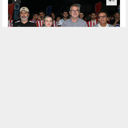
4
/6
.
5
/6