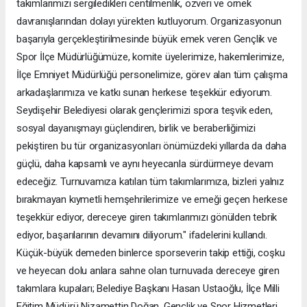
takımlarımızı sergiledikleri centilmenlik, özveri ve örnek
davranışlarından dolayı yürekten kutluyorum. Organizasyonun
başarıyla gerçekleştirilmesinde büyük emek veren Gençlik ve
Spor İlçe Müdürlüğümüze, komite üyelerimize, hakemlerimize,
İlçe Emniyet Müdürlüğü personelimize, görev alan tüm çalışma
arkadaşlarımıza ve katkı sunan herkese teşekkür ediyorum.
Seydişehir Belediyesi olarak gençlerimizi spora teşvik eden,
sosyal dayanışmayı güçlendiren, birlik ve beraberliğimizi
pekiştiren bu tür organizasyonları önümüzdeki yıllarda da daha
güçlü, daha kapsamlı ve aynı heyecanla sürdürmeye devam
edeceğiz. Turnuvamıza katılan tüm takımlarımıza, bizleri yalnız
bırakmayan kıymetli hemşehrilerimize ve emeği geçen herkese
teşekkür ediyor, dereceye giren takımlarımızı gönülden tebrik
ediyor, başarılarının devamını diliyorum." ifadelerini kullandı.
Küçük-büyük demeden binlerce sporseverin takip ettiği, coşku
ve heyecan dolu anlara sahne olan turnuvada dereceye giren
takımlara kupaları; Belediye Başkanı Hasan Ustaoğlu, İlçe Milli
Eğitim Müdürü Nizamettin Doğan, Gençlik ve Spor Hizmetleri