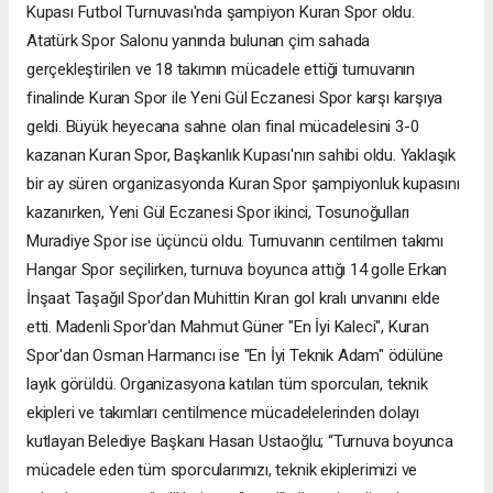
Kupası Futbol Turnuvası'nda şampiyon Kuran Spor oldu.
Atatürk Spor Salonu yanında bulunan çim sahada
gerçekleştirilen ve 18 takımın mücadele ettiği turnuvanın
finalinde Kuran Spor ile Yeni Gül Eczanesi Spor karşı karşıya
geldi. Büyük heyecana sahne olan final mücadelesini 3-0
kazanan Kuran Spor, Başkanlık Kupası'nın sahibi oldu. Yaklaşık
bir ay süren organizasyonda Kuran Spor şampiyonluk kupasını
kazanırken, Yeni Gül Eczanesi Spor ikinci, Tosunoğulları
Muradiye Spor ise üçüncü oldu. Turnuvanın centilmen takımı
Hangar Spor seçilirken, turnuva boyunca attığı 14 golle Erkan
İnşaat Taşağıl Spor'dan Muhittin Kıran gol kralı unvanını elde
etti. Madenli Spor'dan Mahmut Güner "En İyi Kaleci", Kuran
Spor'dan Osman Harmancı ise "En İyi Teknik Adam" ödülüne
layık görüldü. Organizasyona katılan tüm sporcuları, teknik
ekipleri ve takımları centilmence mücadelelerinden dolayı
kutlayan Belediye Başkanı Hasan Ustaoğlu; “Turnuva boyunca
mücadele eden tüm sporcularımızı, teknik ekiplerimizi ve