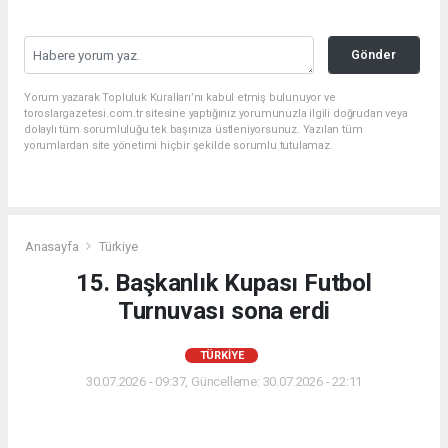
Gönder
Yorum yazarak Topluluk Kuralları’nı kabul etmiş bulunuyor ve
toroslargazetesi.com.tr sitesine yaptığınız yorumunuzla ilgili doğrudan veya
dolaylı tüm sorumluluğu tek başınıza üstleniyorsunuz. Yazılan tüm
yorumlardan site yönetimi hiçbir şekilde sorumlu tutulamaz.
Anasayfa
Türkiye
15. Başkanlık Kupası Futbol
Turnuvası sona erdi
TÜRKIYE
30.07.2026 - 09:37, Güncelleme: 30.07.2026 - 22:11