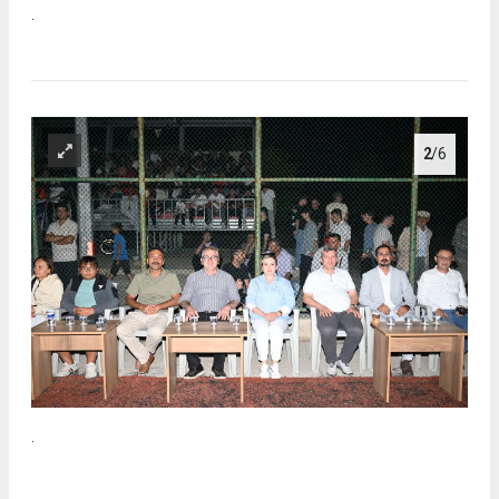
.
2
/6
.