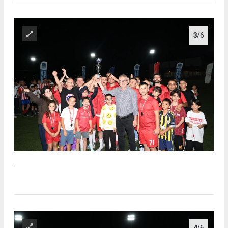
3
/6
.