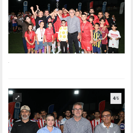
.
4
/6