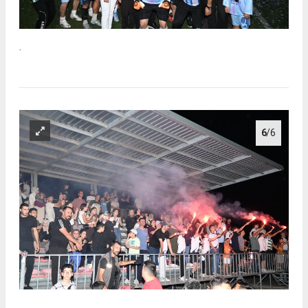
.
6
/6
.