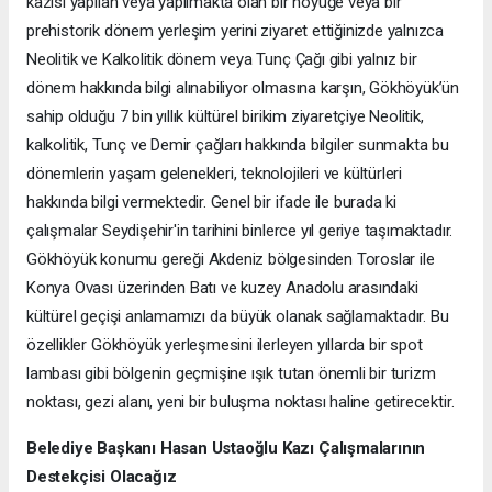
kazısı yapılan veya yapılmakta olan bir höyüğe veya bir
prehistorik dönem yerleşim yerini ziyaret ettiğinizde yalnızca
Neolitik ve Kalkolitik dönem veya Tunç Çağı gibi yalnız bir
dönem hakkında bilgi alınabiliyor olmasına karşın, Gökhöyük’ün
sahip olduğu 7 bin yıllık kültürel birikim ziyaretçiye Neolitik,
kalkolitik, Tunç ve Demir çağları hakkında bilgiler sunmakta bu
dönemlerin yaşam gelenekleri, teknolojileri ve kültürleri
hakkında bilgi vermektedir. Genel bir ifade ile burada ki
çalışmalar Seydişehir'in tarihini binlerce yıl geriye taşımaktadır.
Gökhöyük konumu gereği Akdeniz bölgesinden Toroslar ile
Konya Ovası üzerinden Batı ve kuzey Anadolu arasındaki
kültürel geçişi anlamamızı da büyük olanak sağlamaktadır. Bu
özellikler Gökhöyük yerleşmesini ilerleyen yıllarda bir spot
lambası gibi bölgenin geçmişine ışık tutan önemli bir turizm
noktası, gezi alanı, yeni bir buluşma noktası haline getirecektir.
Belediye Başkanı Hasan Ustaoğlu Kazı Çalışmalarının
Destekçisi Olacağız