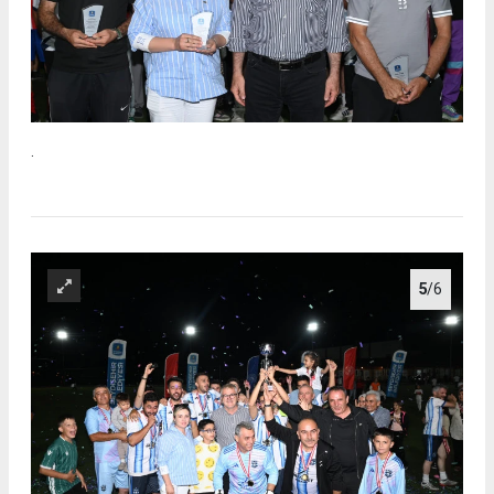
.
5
/6