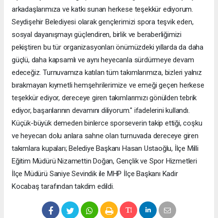
arkadaşlarımıza ve katkı sunan herkese teşekkür ediyorum.
Seydişehir Belediyesi olarak gençlerimizi spora teşvik eden,
sosyal dayanışmayı güçlendiren, birlik ve beraberliğimizi
pekiştiren bu tür organizasyonları önümüzdeki yıllarda da daha
güçlü, daha kapsamlı ve aynı heyecanla sürdürmeye devam
edeceğiz. Turnuvamıza katılan tüm takımlarımıza, bizleri yalnız
bırakmayan kıymetli hemşehrilerimize ve emeği geçen herkese
teşekkür ediyor, dereceye giren takımlarımızı gönülden tebrik
ediyor, başarılarının devamını diliyorum." ifadelerini kullandı.
Küçük-büyük demeden binlerce sporseverin takip ettiği, coşku
ve heyecan dolu anlara sahne olan turnuvada dereceye giren
takımlara kupaları; Belediye Başkanı Hasan Ustaoğlu, İlçe Milli
Eğitim Müdürü Nizamettin Doğan, Gençlik ve Spor Hizmetleri
İlçe Müdürü Saniye Sevindik ile MHP İlçe Başkanı Kadir
Kocabaş tarafından takdim edildi.