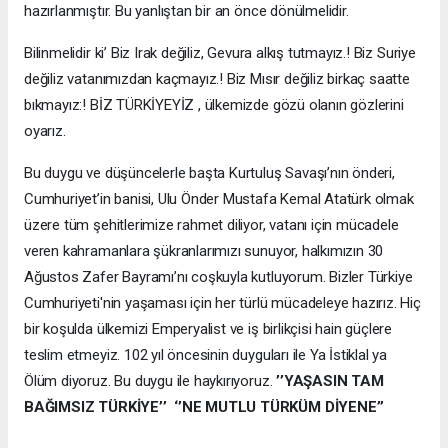
hazırlanmıştır. Bu yanlıştan bir an önce dönülmelidir.
Bilinmelidir ki’ Biz Irak değiliz, Gevura alkış tutmayız.! Biz Suriye
değiliz vatanımızdan kaçmayız.! Biz Mısır değiliz birkaç saatte
bıkmayız:! BİZ TÜRKİYEYİZ , ülkemizde gözü olanın gözlerini
oyarız.
Bu duygu ve düşüncelerle başta Kurtuluş Savaşı’nın önderi,
Cumhuriyet’in banisi, Ulu Önder Mustafa Kemal Atatürk olmak
üzere tüm şehitlerimize rahmet diliyor, vatanı için mücadele
veren kahramanlara şükranlarımızı sunuyor, halkımızın 30
Ağustos Zafer Bayramı’nı coşkuyla kutluyorum. Bizler Türkiye
Cumhuriyeti'nin yaşaması için her türlü mücadeleye hazırız. Hiç
bir koşulda ülkemizi Emperyalist ve iş birlikçisi hain güçlere
teslim etmeyiz. 102 yıl öncesinin duyguları ile Ya İstiklal ya
Ölüm diyoruz. Bu duygu ile haykırıyoruz.
’’YAŞASIN TAM
BAĞIMSIZ TÜRKİYE’’ ‘’NE MUTLU TÜRKÜM DİYENE’’