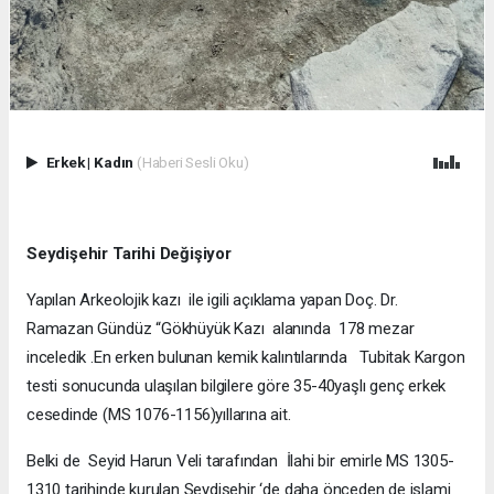
Erkek
|
Kadın
(Haberi Sesli Oku)
Seydişehir Tarihi Değişiyor
Yapılan Arkeolojik kazı ile igili açıklama yapan Doç. Dr.
Ramazan Gündüz “Gökhüyük Kazı alanında 178 mezar
inceledik .En erken bulunan kemik kalıntılarında Tubitak Kargon
testi sonucunda ulaşılan bilgilere göre 35-40yaşlı genç erkek
cesedinde (MS 1076-1156)yıllarına ait.
Belki de Seyid Harun Veli tarafından İlahi bir emirle MS 1305-
1310 tarihinde kurulan Seydişehir ‘de daha önceden de islami