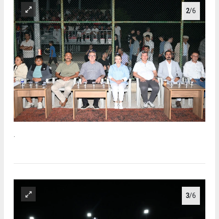
2
/6
.
3
/6