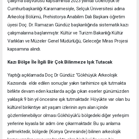
çalışma başvurusu kapsamında 2023 yılında Gökhöyük’te
Cumhurbaşkanlığı Kararnamesiyle, Selçuk Üniversitesi adına
Arkeoloji Bölümü, Prehistorya Anabilim Dalı Başkanı öğretim
üyesi Doç. Dr. Ramazan Gündüz başkanlığında sistematik kazı
çalışmalarına başlanmıştır. Kültür ve Turizm Bakanlığı Kültür
Varlıkları ve Müzeler Genel Müdürlüğü, Geleceğe Miras Projesi
kapsamına alındı.
Kazı Bölge İle İlgili Bir Çok Bilinmeze Işık Tutacak
Yaptığı açıklamada Doç Dr Gündüz “Gökhüyük Arkeolojik
Kazısında elde edilen sonuçlar yakın tarihimize ışık tutmakta
birlikte devam eden kazılarda açığa çıkan eserler günümüzden
yaklaşık 9 bin yıl öncesine ışık tutmaktadır. Höyükte var olan bu
kültürel birikintiye ait yaşam izlerinin aynı alan içinde
gözlemlenebiliyor olması Gökhöyük’ü bölgedeki diğer yerleşim
yerlerine kıyasla bir adım öne çıkarmaktadır. Bu şu anlama
gelmektedir, bölgede (Konya Çevresinde) bilinen arkeolojik