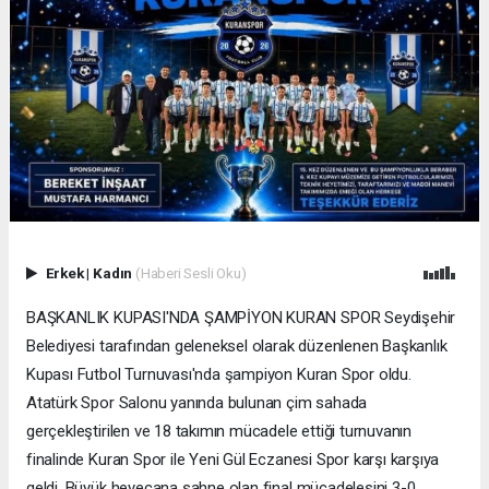
Erkek
|
Kadın
(Haberi Sesli Oku)
BAŞKANLIK KUPASI'NDA ŞAMPİYON KURAN SPOR Seydişehir
Belediyesi tarafından geleneksel olarak düzenlenen Başkanlık
Kupası Futbol Turnuvası'nda şampiyon Kuran Spor oldu.
Atatürk Spor Salonu yanında bulunan çim sahada
gerçekleştirilen ve 18 takımın mücadele ettiği turnuvanın
finalinde Kuran Spor ile Yeni Gül Eczanesi Spor karşı karşıya
geldi. Büyük heyecana sahne olan final mücadelesini 3-0