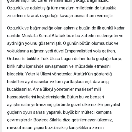
göstermiştir. Bu zafer ile halkımızın yaktığı, Bağımsızlık,
Özgürlük ve adalet ışığı tüm mazlum milletlerin de tutsaklık
zincirlerini kırarak özgürlüğe kavuşmasına ilham vermiştir.
Özgürlük ve bağımsızlığa olan aşkımız bugün de ilk günkü kadar
canlıdır. Mustafa Kemal Atatürk bize bu zaferle medeniyetin ve
aydınlığın yolunu göstermiştir. O günün bütün olumsuzluk ve
yokluklarına rağmen yedi düvel Emperyalistleri yola getiren,
Ordusu ile birlikte; Türk Ulusu bugün de her türlü güçlüğe karşı,
birlik ruhu içerisinde savaşmasını ve mücadele etmesini
bilecektir. Yeter ki Ülkeyi yönetenler, Atatürk'ün gösterdiği
hedeften ayrılmasınlar ve tüm yurttaşlara eşit davranıp,
kucaklasınlar. Ama ülkeyi yönetenler maalesef milli
hassasiyetlerini kaybetmişlerdir. Bütün bu ve benzeri
ayrıştırmalar yetmezmiş gibi birde güzel ülkemizi Emperyalist
güçlerin oyun sahası yaparak, büyük bir mülteci kampına
çevirmişlerdir. Böylece Silahla dize getirilemeyen ülkemiz,
mevcut insan yapısı bozularak iç karışıklıklara zemin