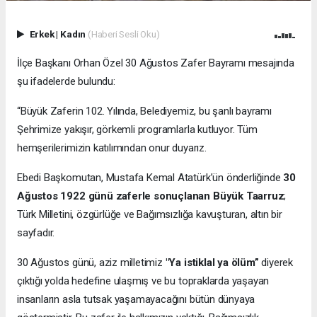
Erkek
|
Kadın
(Haberi Sesli Oku)
İlçe Başkanı Orhan Özel 30 Ağustos Zafer Bayramı mesajında
şu ifadelerde bulundu:
“Büyük Zaferin 102. Yılında, Belediyemiz, bu şanlı bayramı
Şehrimize yakışır, görkemli programlarla kutluyor. Tüm
hemşerilerimizin katılımından onur duyarız.
Ebedi Başkomutan, Mustafa Kemal Atatürk’ün önderliğinde
30
Ağustos 1922 günü zaferle sonuçlanan Büyük Taarruz
;
Türk Milletini, özgürlüğe ve Bağımsızlığa kavuşturan, altın bir
sayfadır.
30 Ağustos günü, aziz milletimiz
"Ya istiklal ya ölüm”
diyerek
çıktığı yolda hedefine ulaşmış ve bu topraklarda yaşayan
insanların asla tutsak yaşamayacağını bütün dünyaya