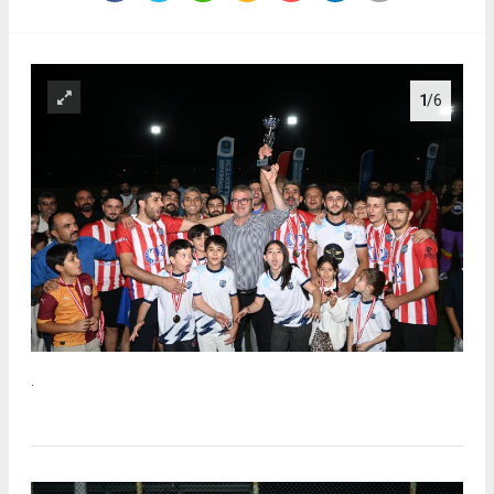
1
/6
.