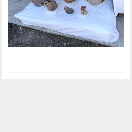
.
2
/5