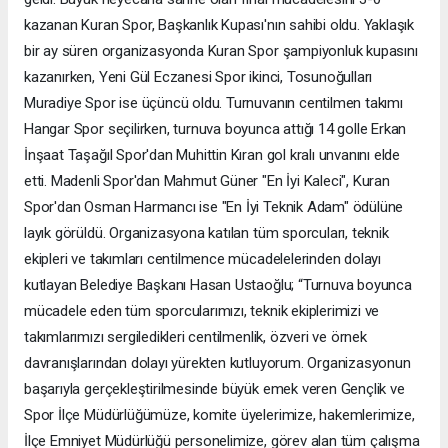
kazanan Kuran Spor, Başkanlık Kupası'nın sahibi oldu. Yaklaşık
bir ay süren organizasyonda Kuran Spor şampiyonluk kupasını
kazanırken, Yeni Gül Eczanesi Spor ikinci, Tosunoğulları
Muradiye Spor ise üçüncü oldu. Turnuvanın centilmen takımı
Hangar Spor seçilirken, turnuva boyunca attığı 14 golle Erkan
İnşaat Taşağıl Spor'dan Muhittin Kıran gol kralı unvanını elde
etti. Madenli Spor'dan Mahmut Güner "En İyi Kaleci", Kuran
Spor'dan Osman Harmancı ise "En İyi Teknik Adam" ödülüne
layık görüldü. Organizasyona katılan tüm sporcuları, teknik
ekipleri ve takımları centilmence mücadelelerinden dolayı
kutlayan Belediye Başkanı Hasan Ustaoğlu; “Turnuva boyunca
mücadele eden tüm sporcularımızı, teknik ekiplerimizi ve
takımlarımızı sergiledikleri centilmenlik, özveri ve örnek
davranışlarından dolayı yürekten kutluyorum. Organizasyonun
başarıyla gerçekleştirilmesinde büyük emek veren Gençlik ve
Spor İlçe Müdürlüğümüze, komite üyelerimize, hakemlerimize,
İlçe Emniyet Müdürlüğü personelimize, görev alan tüm çalışma