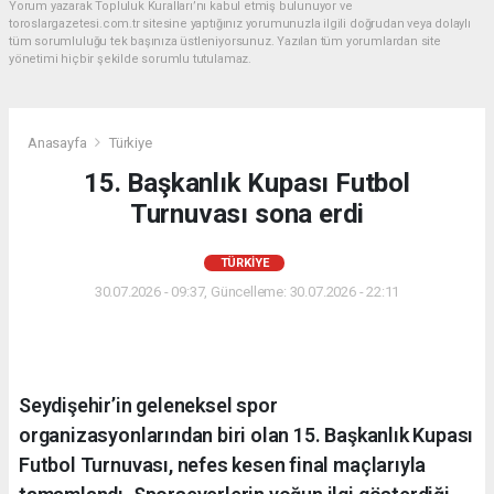
Yorum yazarak Topluluk Kuralları’nı kabul etmiş bulunuyor ve
toroslargazetesi.com.tr sitesine yaptığınız yorumunuzla ilgili doğrudan veya dolaylı
tüm sorumluluğu tek başınıza üstleniyorsunuz. Yazılan tüm yorumlardan site
yönetimi hiçbir şekilde sorumlu tutulamaz.
Anasayfa
Türkiye
15. Başkanlık Kupası Futbol
Turnuvası sona erdi
TÜRKIYE
30.07.2026 - 09:37, Güncelleme: 30.07.2026 - 22:11
Seydişehir’in geleneksel spor
organizasyonlarından biri olan 15. Başkanlık Kupası
Futbol Turnuvası, nefes kesen final maçlarıyla