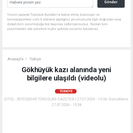
Gönder
Yorum yazarak Topluluk Kuralları’nı kabul etmiş bulunuyor ve
toroslargazetesi.com.tr sitesine yaptığınız yorumunuzla ilgili doğrudan veya
dolaylı tüm sorumluluğu tek başınıza üstleniyorsunuz. Yazılan tüm
yorumlardan site yönetimi hiçbir şekilde sorumlu tutulamaz.
Anasayfa
Türkiye
Gökhüyük kazı alanında yeni
bilgilere ulaşıldı (videolu)
TÜRKIYE
(STG) - SEYDİŞEHİR TOROSLAR GAZETESİ | 27.07.2026 - 15:04, Güncelleme:
27.07.2026 - 15:38