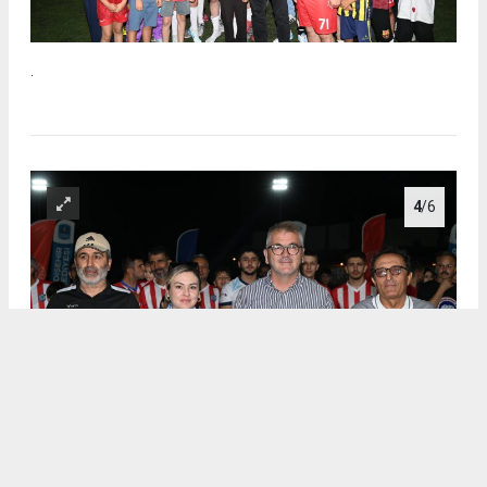
.
4
/6
.