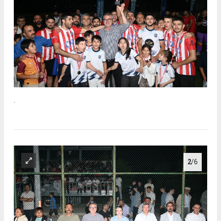
.
2
/6