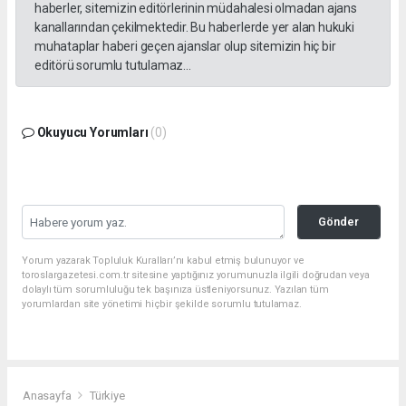
haberler, sitemizin editörlerinin müdahalesi olmadan ajans
kanallarından çekilmektedir. Bu haberlerde yer alan hukuki
muhataplar haberi geçen ajanslar olup sitemizin hiç bir
editörü sorumlu tutulamaz...
Okuyucu Yorumları
(0)
Gönder
Yorum yazarak Topluluk Kuralları’nı kabul etmiş bulunuyor ve
toroslargazetesi.com.tr sitesine yaptığınız yorumunuzla ilgili doğrudan veya
dolaylı tüm sorumluluğu tek başınıza üstleniyorsunuz. Yazılan tüm
yorumlardan site yönetimi hiçbir şekilde sorumlu tutulamaz.
Anasayfa
Türkiye