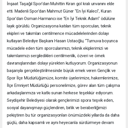
İnşaat Taşağıl Spor'dan Muhittin Kıran gol kralı unvanını elde
etti. Madenli Spor'dan Mahmut Güner "En İyi Kaleci", Kuran
Spor'dan Osman Harmancı ise "En İyi Teknik Adam" ödülüne
layık görüldü. Organizasyona katılan tüm sporcuları, teknik
ekipleri ve takımları centilmence mücadelelerinden dolayı
kutlayan Belediye Başkanı Hasan Ustaoğlu; “Turnuva boyunca
mücadele eden tüm sporcularımızı, teknik ekiplerimizi ve
takımlarımızı sergiledikleri centilmenlik, özveri ve örnek
davranışlarından dolayı yürekten kutluyorum. Organizasyonun
başarıyla gerçekleştirilmesinde büyük emek veren Gençlik ve
Spor İlçe Müdürlüğümüze, komite üyelerimize, hakemlerimize,
İlçe Emniyet Müdürlüğü personelimize, görev alan tüm çalışma
arkadaşlarımıza ve katkı sunan herkese teşekkür ediyorum.
Seydişehir Belediyesi olarak gençlerimizi spora teşvik eden,
sosyal dayanışmayı güçlendiren, birlik ve beraberliğimizi
pekiştiren bu tür organizasyonları önümüzdeki yıllarda da daha
güçlü, daha kapsamlı ve aynı heyecanla sürdürmeye devam