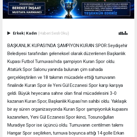
Erkek
|
Kadın
(Haberi Sesli Oku)
BAŞKANLIK KUPASI'NDA ŞAMPİYON KURAN SPOR Seydişehir
Belediyesi tarafından geleneksel olarak düzenlenen Başkanlık
Kupası Futbol Turnuvası'nda şampiyon Kuran Spor oldu.
Atatürk Spor Salonu yanında bulunan çim sahada
gerçekleştirilen ve 18 takımın mücadele ettiği turnuvanın
finalinde Kuran Spor ile Yeni Gül Eczanesi Spor karşı karşıya
geldi. Büyük heyecana sahne olan final mücadelesini 3-0
kazanan Kuran Spor, Başkanlık Kupası'nın sahibi oldu. Yaklaşık
bir ay süren organizasyonda Kuran Spor şampiyonluk kupasını
kazanırken, Yeni Gül Eczanesi Spor ikinci, Tosunoğulları
Muradiye Spor ise üçüncü oldu. Turnuvanın centilmen takımı
Hangar Spor seçilirken, turnuva boyunca attığı 14 golle Erkan