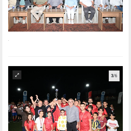
.
3
/6