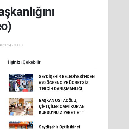
aşkanlığını
eo)
4.2024 - 08:10
İlginizi Çekebilir
SEYDİŞEHİR BELEDİYESİ'NDEN
670 ÖĞRENCİYE ÜCRETSİZ
TERCİH DANIŞMANLIĞI
BAŞKAN USTAOĞLU,
ÇİFTÇİLER CAMİ KUR’AN
KURSU’NU ZİYARET ETTİ
Seydişehir Optik İkinci