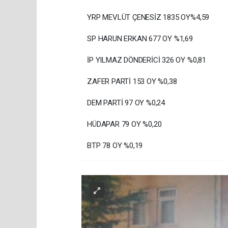
YRP MEVLÜT ÇENESİZ 1835 OY%4,59
SP HARUN ERKAN 677 OY %1,69
İP YILMAZ DÖNDERİCİ 326 OY %0,81
ZAFER PARTİ 153 OY %0,38
DEM PARTİ 97 OY %0,24
HÜDAPAR 79 OY %0,20
BTP 78 OY %0,19