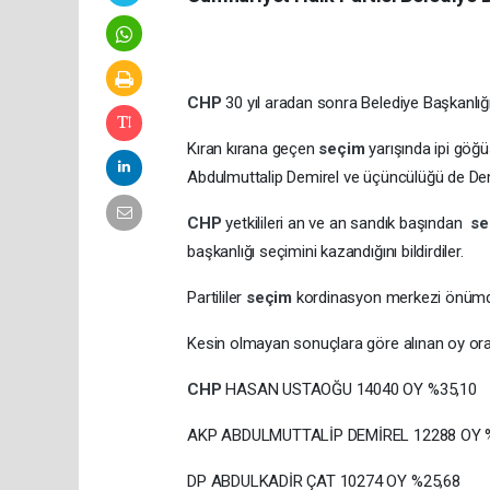
CHP
30 yıl aradan sonra Belediye Başkanlığın
Kıran kırana geçen
seçim
yarışında ipi göğ
Abdulmuttalip Demirel ve üçüncülüğü de Dem
CHP
yetkilileri an ve an sandık başından
s
başkanlığı seçimini kazandığını bildirdiler.
Partililer
seçim
kordinasyon merkezi önü
Kesin olmayan sonuçlara göre alınan oy oran
CHP
HASAN USTAOĞU 14040 OY %35,10
AKP ABDULMUTTALİP DEMİREL 12288 OY 
DP ABDULKADİR ÇAT 10274 OY %25,68