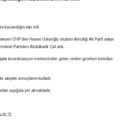
ı kazandığını ilan etti.
üsleyen CHP’den Hasan Ustaoğlu olurken ikinciliği Ak Parti adayı
okrat Partiden Abdulkadir Çat aldı.
eçim
koordinasyon merkezinden gelen verileri girerken belediye
mde
seçim
sonuçlarını kutladı.
ları aşağıda yer almaktadır.
%30,72