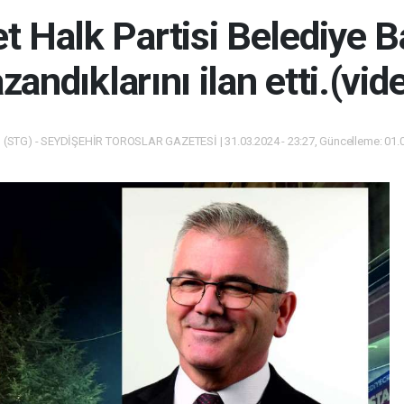
 Halk Partisi Belediye B
zandıklarını ilan etti.(vid
(STG) - SEYDİŞEHİR TOROSLAR GAZETESİ | 31.03.2024 - 23:27, Güncelleme: 01.0