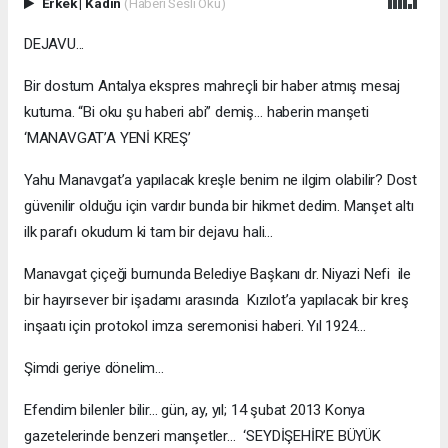
Erkek
|
Kadın
(Haberi Sesli Oku)
DEJAVU...
Bir dostum Antalya ekspres mahreçli bir haber atmış mesaj
kutuma. “Bi oku şu haberi abi” demiş… haberin manşeti
‘MANAVGAT’A YENİ KREŞ’
Yahu Manavgat’a yapılacak kreşle benim ne ilgim olabilir? Dost
güvenilir olduğu için vardır bunda bir hikmet dedim. Manşet altı
ilk parafı okudum ki tam bir dejavu hali…
Manavgat çiçeği burnunda Belediye Başkanı dr. Niyazi Nefi ile
bir hayırsever bir işadamı arasında Kızılot’a yapılacak bir kreş
inşaatı için protokol imza seremonisi haberi. Yıl 1924…
Şimdi geriye dönelim…
Efendim bilenler bilir… gün, ay, yıl; 14 şubat 2013 Konya
gazetelerinde benzeri manşetler… ‘SEYDİŞEHİR’E BÜYÜK