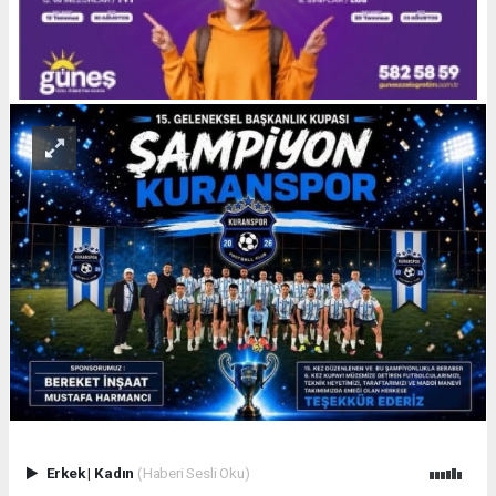
Erkek
|
Kadın
(Haberi Sesli Oku)