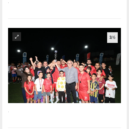
.
3
/6
.