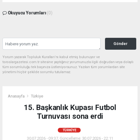
Okuyucu Yorumları
(0)
Gönder
Yorum yazarak Topluluk Kuralları’nı kabul etmiş bulunuyor ve
toroslargazetesi.com.tr sitesine yaptığınız yorumunuzla ilgili doğrudan veya dolaylı
tüm sorumluluğu tek başınıza üstleniyorsunuz. Yazılan tüm yorumlardan site
yönetimi hiçbir şekilde sorumlu tutulamaz.
Anasayfa
Türkiye
15. Başkanlık Kupası Futbol
Turnuvası sona erdi
TÜRKIYE
30.07.2026 - 09:37, Güncelleme: 30.07.2026 - 22:11