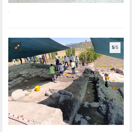
.
5
/5