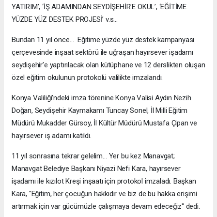
YATIRIM’, ‘İŞ ADAMINDAN SEYDİŞEHİR’E OKUL’, ‘EĞİTİME
YÜZDE YÜZ DESTEK PROJESİ’ v.s…
Bundan 11 yıl önce… Eğitime yüzde yüz destek kampanyası
çerçevesinde inşaat sektörü ile uğraşan hayırsever işadamı
seydişehir’e yaptırılacak olan kütüphane ve 12 derslikten oluşan
özel eğitim okulunun protokolü valilikte imzalandı.
Konya Valiliği'ndeki imza törenine Konya Valisi Aydın Nezih
Doğan, Seydişehir Kaymakamı Tuncay Sonel, İl Milli Eğitim
Müdürü Mukadder Gürsoy, İl Kültür Müdürü Mustafa Çipan ve
hayırsever iş adamı katıldı.
11 yıl sonrasına tekrar gelelim… Yer bu kez Manavgat;
Manavgat Belediye Başkanı Niyazi Nefi Kara, hayırsever
işadamı ile kızılot Kreşi inşaatı için protokol imzaladı. Başkan
Kara, "Eğitim, her çocuğun hakkıdır ve biz de bu hakka erişimi
artırmak için var gücümüzle çalışmaya devam edeceğiz" dedi.