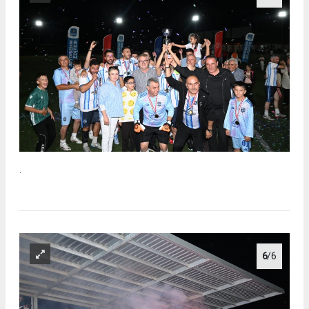
.
6
/6