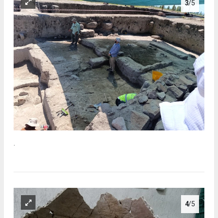
3
/5
.
4
/5