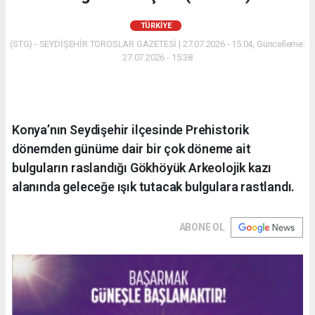
TÜRKIYE
(STG) - SEYDİŞEHİR TOROSLAR GAZETESİ | 27.07.2026 - 15:04, Güncelleme:
27.07.2026 - 15:38
Konya’nın Seydişehir ilçesinde Prehistorik
dönemden günüme dair bir çok döneme ait
bulguların raslandığı Gökhöyük Arkeolojik kazı
alanında geleceğe ışık tutacak bulgulara rastlandı.
ABONE OL