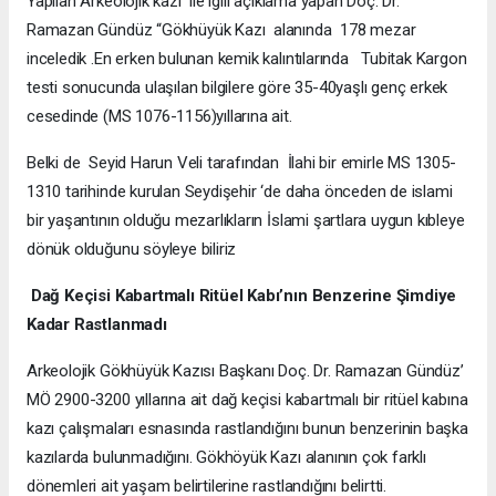
Yapılan Arkeolojik kazı ile igili açıklama yapan Doç. Dr.
Ramazan Gündüz “Gökhüyük Kazı alanında 178 mezar
inceledik .En erken bulunan kemik kalıntılarında Tubitak Kargon
testi sonucunda ulaşılan bilgilere göre 35-40yaşlı genç erkek
cesedinde (MS 1076-1156)yıllarına ait.
Belki de Seyid Harun Veli tarafından İlahi bir emirle MS 1305-
1310 tarihinde kurulan Seydişehir ‘de daha önceden de islami
bir yaşantının olduğu mezarlıkların İslami şartlara uygun kıbleye
dönük olduğunu söyleye biliriz
Dağ Keçisi Kabartmalı Ritüel Kabı’nın Benzerine Şimdiye
Kadar Rastlanmadı
Arkeolojik Gökhüyük Kazısı Başkanı Doç. Dr. Ramazan Gündüz’
MÖ 2900-3200 yıllarına ait dağ keçisi kabartmalı bir ritüel kabına
kazı çalışmaları esnasında rastlandığını bunun benzerinin başka
kazılarda bulunmadığını. Gökhöyük Kazı alanının çok farklı
dönemleri ait yaşam belirtilerine rastlandığını belirtti.