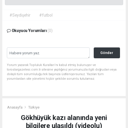
#Seydişehir
#futbol
Okuyucu Yorumları
(0)
Gönder
Yorum yazarak Topluluk Kuralları’nı kabul etmiş bulunuyor ve
toroslargazetesi.com.tr sitesine yaptığınız yorumunuzla ilgili doğrudan veya
dolaylı tüm sorumluluğu tek başınıza üstleniyorsunuz. Yazılan tüm
yorumlardan site yönetimi hiçbir şekilde sorumlu tutulamaz.
Anasayfa
Türkiye
Gökhüyük kazı alanında yeni
bilgilere ulaşıldı (videolu)