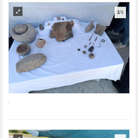
2
/5
.