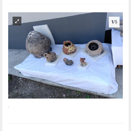
1
/5
.