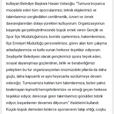
kutlayan Belediye Başkanı Hasan Ustaoğlu; “Turnuva boyunca
mücadele eden tüm sporcularımızı, teknik ekiplerimizi ve
takımlarımızı sergiledikleri centilmenlik, özveri ve örnek
davranışlarından dolayı yürekten kutluyorum. Organizasyonun
başarıyla gerçekleştirilmesinde büyük emek veren Gençlik ve
Spor İlçe Müdürlüğümüze, komite üyelerimize, hakemlerimize,
İlçe Emniyet Müdürlüğü personelimize, görev alan tüm çalışma
arkadaşlarımıza ve katkı sunan herkese teşekkür ediyorum.
Seydişehir Belediyesi olarak gençlerimizi spora teşvik eden,
sosyal dayanışmayı güçlendiren, birlik ve beraberliğimizi
pekiştiren bu tür organizasyonları önümüzdeki yıllarda da daha
güçlü, daha kapsamlı ve aynı heyecanla sürdürmeye devam
edeceğiz. Turnuvamıza katılan tüm takımlarımıza, bizleri yalnız
bırakmayan kıymetli hemşehrilerimize ve emeği geçen herkese
teşekkür ediyor, dereceye giren takımlarımızı gönülden tebrik
ediyor, başarılarının devamını diliyorum." ifadelerini kullandı.
Küçük-büyük demeden binlerce sporseverin takip ettiği, coşku