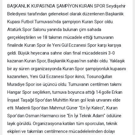
BAŞKANLIK KUPASI'NDA ŞAMPİYON KURAN SPOR Seydişehir
Belediyesi tarafından geleneksel olarak düzenlenen Başkanlık
Kupası Futbol Turnuvası'nda şampiyon Kuran Spor oldu.
Atatürk Spor Salonu yanında bulunan çim sahada
gerçekleştirilen ve 18 takımın mücadele ettiği turnuvanın
finalinde Kuran Spor ile Yeni Gül Eczanesi Spor karşı karşıya
geldi. Büyük heyecana sahne olan final mücadelesini 3-0
kazanan Kuran Spor, Başkanlık Kupası'nın sahibi oldu. Yaklaşık
bir ay süren organizasyonda Kuran Spor şampiyonluk kupasını
kazanırken, Yeni Gül Eczanesi Spor ikinci, Tosunoğulları
Muradiye Spor ise üçüncü oldu. Turnuvanın centilmen takımı
Hangar Spor seçilirken, turnuva boyunca attığı 14 golle Erkan
İnşaat Taşağıl Spor'dan Muhittin Kıran gol kralı unvanını elde
etti. Madenli Spor'dan Mahmut Güner "En İyi Kaleci", Kuran
Spor'dan Osman Harmancı ise "En İyi Teknik Adam" ödülüne
layık görüldü. Organizasyona katılan tüm sporcuları, teknik
ekipleri ve takımları centilmence mücadelelerinden dolayı