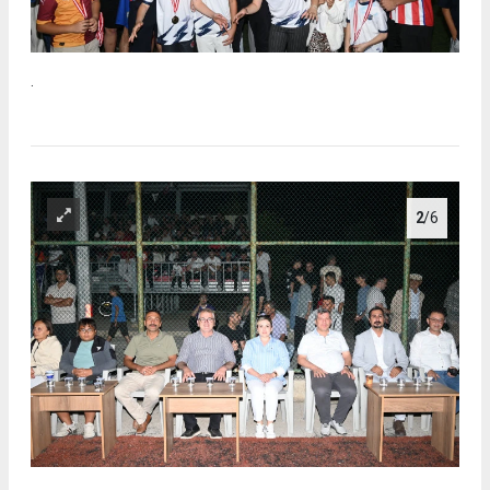
.
2
/6