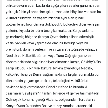
birlikte devam eden kazılarda açığa çıkan eserler günümüzden
yaklaşık 9 bin yıl öncesine ışık tutmaktadır. Höyükte var olan bu
kültürel birikintiye ait yaşam izlerinin aynı alan içinde
gözlemlenebiliyor olması Gökhöyük’ü bölgedeki diğer yerleşim
yerlerine kıyasla bir adım öne çıkarmaktadır. Bu şu anlama
gelmektedir, bölgede (Konya Çevresinde) bilinen arkeolojik
kazısı yapılan veya yapılmakta olan bir höyüğe veya bir
prehistorik dönem yerleşim yerini ziyaret ettiğinizde yalnızca
Neolitik ve Kalkolitik dönem veya Tunç Çağı gibi yalnız bir
dönem hakkında bilgi alınabiliyor olmasına karşın, Gökhöyük’ün
sahip olduğu 7 bin yıllık kültürel birikim ziyaretçiye Neolitik,
kalkolitik, Tunç ve Demir çağları hakkında bilgiler sunmakta bu
dönemlerin yaşam gelenekleri, teknolojileri ve kültürleri
hakkında bilgi vermektedir. Genel bir ifade ile burada ki
çalışmalar Seydişehir'in tarihini binlerce yıl geriye taşımaktadır.
Gökhöyük konumu gereği Akdeniz bölgesinden Toroslar ile
Konya Ovası üzerinden Batı ve kuzey Anadolu arasındaki