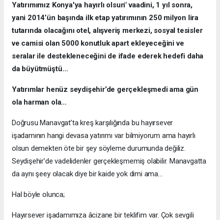
Yatırımımız Konya'ya hayırlı olsun" vaadini, 1 yıl sonra,
yani 2014’ün başında ilk etap yatırımının 250 milyon lira
tutarında olacağını otel, alışveriş merkezi, sosyal tesisler
ve camisi olan 5000 konutluk apart ekleyeceğini ve
seralar ile destekleneceğini de ifade ederek hedefi daha
da büyütmüştü…
Yatırımlar henüz seydişehir’de gerçekleşmedi ama gün
ola harman ola…
Doğrusu Manavgat’ta kreş karşılığında bu hayırsever
işadamının hangi devasa yatırımı var bilmiyorum ama hayırlı
olsun demekten öte bir şey söyleme durumunda değiliz.
Seydişehir’de vadelidenler gerçekleşmemiş olabilir. Manavgatta
da aynı şeey olacak diye bir kaide yok dimi ama…
Hal böyle olunca;
Hayırsever işadamımıza âcizane bir teklifim var. Çok sevgili