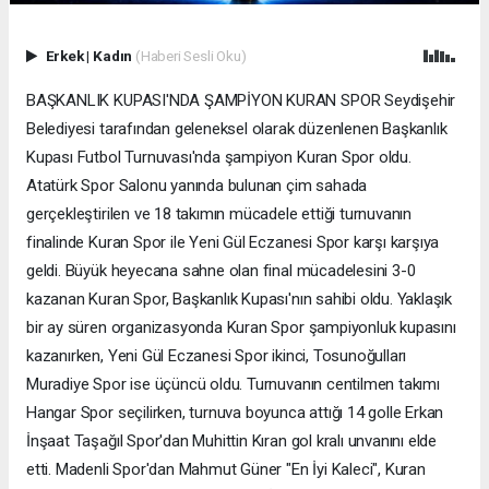
Erkek
|
Kadın
(Haberi Sesli Oku)
BAŞKANLIK KUPASI'NDA ŞAMPİYON KURAN SPOR Seydişehir
Belediyesi tarafından geleneksel olarak düzenlenen Başkanlık
Kupası Futbol Turnuvası'nda şampiyon Kuran Spor oldu.
Atatürk Spor Salonu yanında bulunan çim sahada
gerçekleştirilen ve 18 takımın mücadele ettiği turnuvanın
finalinde Kuran Spor ile Yeni Gül Eczanesi Spor karşı karşıya
geldi. Büyük heyecana sahne olan final mücadelesini 3-0
kazanan Kuran Spor, Başkanlık Kupası'nın sahibi oldu. Yaklaşık
bir ay süren organizasyonda Kuran Spor şampiyonluk kupasını
kazanırken, Yeni Gül Eczanesi Spor ikinci, Tosunoğulları
Muradiye Spor ise üçüncü oldu. Turnuvanın centilmen takımı
Hangar Spor seçilirken, turnuva boyunca attığı 14 golle Erkan
İnşaat Taşağıl Spor'dan Muhittin Kıran gol kralı unvanını elde
etti. Madenli Spor'dan Mahmut Güner "En İyi Kaleci", Kuran