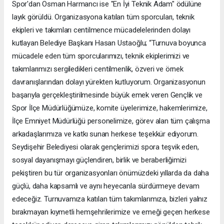
Spor'dan Osman Harmancı ise "En İyi Teknik Adam" ödülüne
layık görüldü. Organizasyona katılan tüm sporcuları, teknik
ekipleri ve takımları centilmence mücadelelerinden dolayı
kutlayan Belediye Başkanı Hasan Ustaoğlu; “Turnuva boyunca
mücadele eden tüm sporcularımızı, teknik ekiplerimizi ve
takımlarımızı sergiledikleri centilmenlik, özveri ve örnek
davranışlarından dolayı yürekten kutluyorum. Organizasyonun
başarıyla gerçekleştirilmesinde büyük emek veren Gençlik ve
Spor İlçe Müdürlüğümüze, komite üyelerimize, hakemlerimize,
İlçe Emniyet Müdürlüğü personelimize, görev alan tüm çalışma
arkadaşlarımıza ve katkı sunan herkese teşekkür ediyorum.
Seydişehir Belediyesi olarak gençlerimizi spora teşvik eden,
sosyal dayanışmayı güçlendiren, birlik ve beraberliğimizi
pekiştiren bu tür organizasyonları önümüzdeki yıllarda da daha
güçlü, daha kapsamlı ve aynı heyecanla sürdürmeye devam
edeceğiz. Turnuvamıza katılan tüm takımlarımıza, bizleri yalnız
bırakmayan kıymetli hemşehrilerimize ve emeği geçen herkese