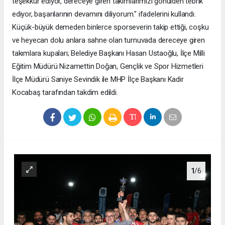
teşekkür ediyor, dereceye giren takımlarımızı gönülden tebrik
ediyor, başarılarının devamını diliyorum." ifadelerini kullandı.
Küçük-büyük demeden binlerce sporseverin takip ettiği, coşku
ve heyecan dolu anlara sahne olan turnuvada dereceye giren
takımlara kupaları; Belediye Başkanı Hasan Ustaoğlu, İlçe Milli
Eğitim Müdürü Nizamettin Doğan, Gençlik ve Spor Hizmetleri
İlçe Müdürü Saniye Sevindik ile MHP İlçe Başkanı Kadir
Kocabaş tarafından takdim edildi.
1
/6