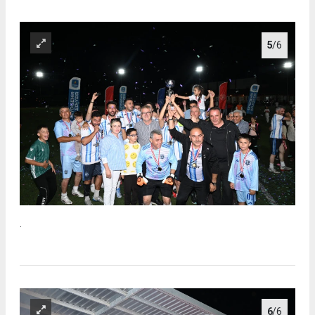
5
/6
.
6
/6