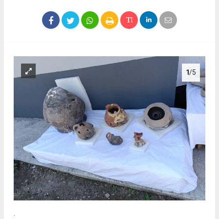
1
/5
.