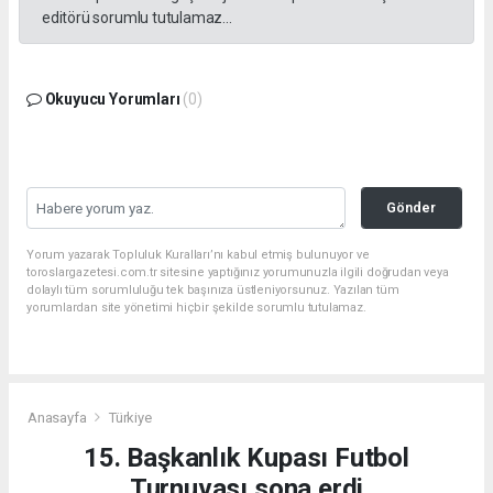
editörü sorumlu tutulamaz...
Okuyucu Yorumları
(0)
Gönder
Yorum yazarak Topluluk Kuralları’nı kabul etmiş bulunuyor ve
toroslargazetesi.com.tr sitesine yaptığınız yorumunuzla ilgili doğrudan veya
dolaylı tüm sorumluluğu tek başınıza üstleniyorsunuz. Yazılan tüm
yorumlardan site yönetimi hiçbir şekilde sorumlu tutulamaz.
Anasayfa
Türkiye
15. Başkanlık Kupası Futbol
Turnuvası sona erdi