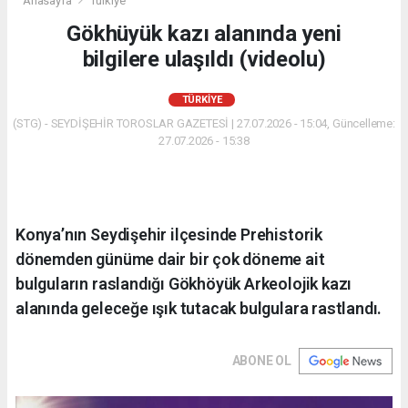
Anasayfa
Türkiye
Gökhüyük kazı alanında yeni
bilgilere ulaşıldı (videolu)
TÜRKIYE
(STG) - SEYDİŞEHİR TOROSLAR GAZETESİ | 27.07.2026 - 15:04, Güncelleme:
27.07.2026 - 15:38
Konya’nın Seydişehir ilçesinde Prehistorik
dönemden günüme dair bir çok döneme ait
bulguların raslandığı Gökhöyük Arkeolojik kazı
alanında geleceğe ışık tutacak bulgulara rastlandı.
ABONE OL