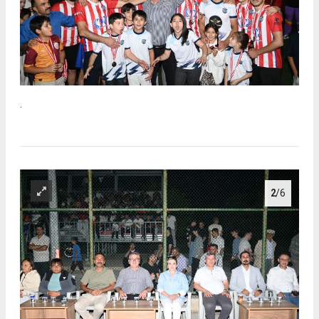
.
2
/6