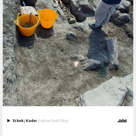
Erkek
|
Kadın
(Haberi Sesli Oku)