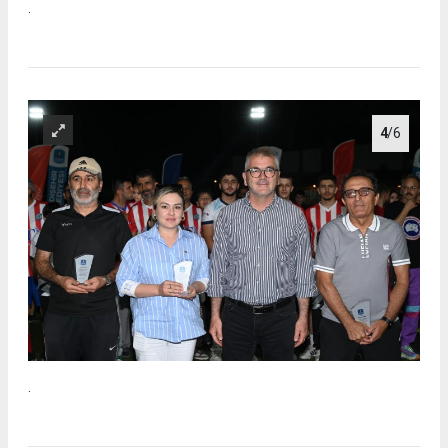
.
4
/6
.