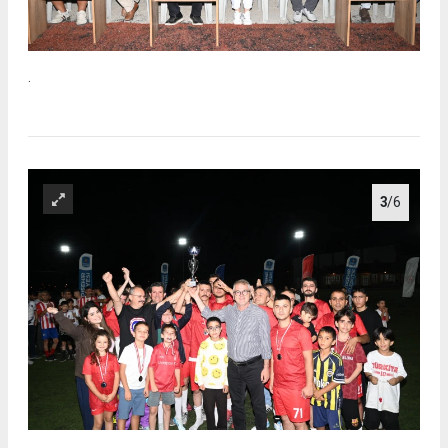
.
3
/6