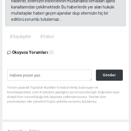
haberler, sitemizin editörlerinin müdahalesi olmadan ajans
kanallarından çekilmektedir. Bu haberlerde yer alan hukuki
muhataplar haberi geçen ajanslar olup sitemizin hiç bir
editörü sorumlu tutulamaz...
#Seydişehir
#futbol
Okuyucu Yorumları
(0)
Gönder
Yorum yazarak Topluluk Kuralları’nı kabul etmiş bulunuyor ve
toroslargazetesi.com.tr sitesine yaptığınız yorumunuzla ilgili doğrudan veya
dolaylı tüm sorumluluğu tek başınıza üstleniyorsunuz. Yazılan tüm
yorumlardan site yönetimi hiçbir şekilde sorumlu tutulamaz.