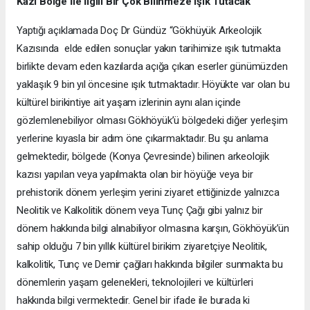
Kazı Bölge İle İlgili Bir Çok Bilinmeze Işık Tutacak
Yaptığı açıklamada Doç Dr Gündüz “Gökhüyük Arkeolojik
Kazısında elde edilen sonuçlar yakın tarihimize ışık tutmakta
birlikte devam eden kazılarda açığa çıkan eserler günümüzden
yaklaşık 9 bin yıl öncesine ışık tutmaktadır. Höyükte var olan bu
kültürel birikintiye ait yaşam izlerinin aynı alan içinde
gözlemlenebiliyor olması Gökhöyük’ü bölgedeki diğer yerleşim
yerlerine kıyasla bir adım öne çıkarmaktadır. Bu şu anlama
gelmektedir, bölgede (Konya Çevresinde) bilinen arkeolojik
kazısı yapılan veya yapılmakta olan bir höyüğe veya bir
prehistorik dönem yerleşim yerini ziyaret ettiğinizde yalnızca
Neolitik ve Kalkolitik dönem veya Tunç Çağı gibi yalnız bir
dönem hakkında bilgi alınabiliyor olmasına karşın, Gökhöyük’ün
sahip olduğu 7 bin yıllık kültürel birikim ziyaretçiye Neolitik,
kalkolitik, Tunç ve Demir çağları hakkında bilgiler sunmakta bu
dönemlerin yaşam gelenekleri, teknolojileri ve kültürleri
hakkında bilgi vermektedir. Genel bir ifade ile burada ki