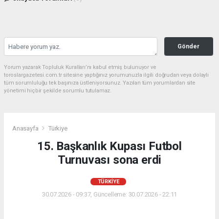
Gönder
Yorum yazarak Topluluk Kuralları’nı kabul etmiş bulunuyor ve
toroslargazetesi.com.tr sitesine yaptığınız yorumunuzla ilgili doğrudan veya dolaylı
tüm sorumluluğu tek başınıza üstleniyorsunuz. Yazılan tüm yorumlardan site
yönetimi hiçbir şekilde sorumlu tutulamaz.
Anasayfa
Türkiye
15. Başkanlık Kupası Futbol
Turnuvası sona erdi
TÜRKIYE
30.07.2026 - 09:37, Güncelleme: 30.07.2026 - 22:11