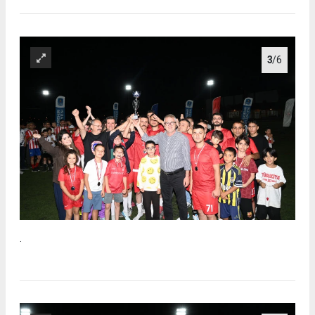
3
/6
.