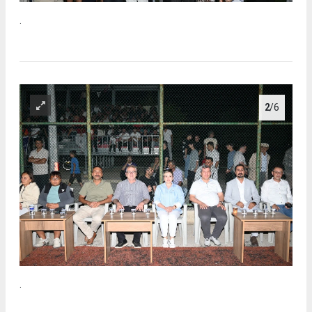
.
2
/6
.