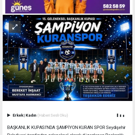
Erkek
|
Kadın
(Haberi Sesli Oku)
BAŞKANLIK KUPASI'NDA ŞAMPİYON KURAN SPOR Seydişehir