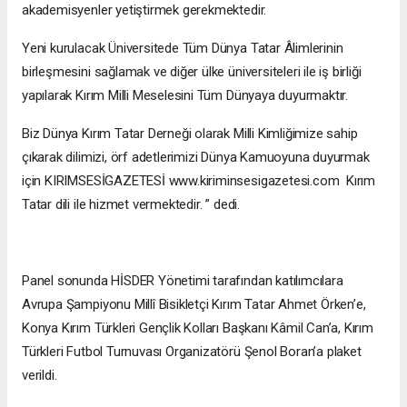
akademisyenler yetiştirmek gerekmektedir.
Yeni kurulacak Üniversitede Tüm Dünya Tatar Âlimlerinin
birleşmesini sağlamak ve diğer ülke üniversiteleri ile iş birliği
yapılarak Kırım Milli Meselesini Tüm Dünyaya duyurmaktır.
Biz Dünya Kırım Tatar Derneği olarak Milli Kimliğimize sahip
çıkarak dilimizi, örf adetlerimizi Dünya Kamuoyuna duyurmak
için KIRIMSESİGAZETESİ www.kiriminsesigazetesi.com Kırım
Tatar dili ile hizmet vermektedir. ” dedi.
Panel sonunda HİSDER Yönetimi tarafından katılımcılara
Avrupa Şampiyonu Millî Bisikletçi Kırım Tatar Ahmet Örken’e,
Konya Kırım Türkleri Gençlik Kolları Başkanı Kâmil Can’a, Kırım
Türkleri Futbol Turnuvası Organizatörü Şenol Boran’a plaket
verildi.