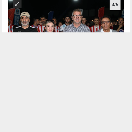
4
/6
.
5
/6