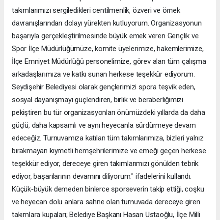
takımlarımızı sergiledikleri centilmenlik, özveri ve örnek
davranışlarından dolayı yürekten kutluyorum. Organizasyonun
başarıyla gerçekleştirilmesinde büyük emek veren Gençlik ve
Spor İlçe Müdürlüğümüze, komite üyelerimize, hakemlerimize,
İlçe Emniyet Müdürlüğü personelimize, görev alan tüm çalışma
arkadaşlarımıza ve katkı sunan herkese teşekkür ediyorum.
Seydişehir Belediyesi olarak gençlerimizi spora teşvik eden,
sosyal dayanışmayı güçlendiren, birlik ve beraberliğimizi
pekiştiren bu tür organizasyonları önümüzdeki yıllarda da daha
güçlü, daha kapsamlı ve aynı heyecanla sürdürmeye devam
edeceğiz. Turnuvamıza katılan tüm takımlarımıza, bizleri yalnız
bırakmayan kıymetli hemşehrilerimize ve emeği geçen herkese
teşekkür ediyor, dereceye giren takımlarımızı gönülden tebrik
ediyor, başarılarının devamını diliyorum." ifadelerini kullandı.
Küçük-büyük demeden binlerce sporseverin takip ettiği, coşku
ve heyecan dolu anlara sahne olan turnuvada dereceye giren
takımlara kupaları; Belediye Başkanı Hasan Ustaoğlu, İlçe Milli