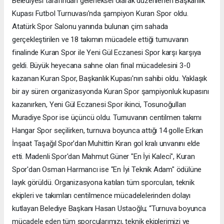
Belediyesi tarafından geleneksel olarak düzenlenen Başkanlık
Kupası Futbol Turnuvası'nda şampiyon Kuran Spor oldu.
Atatürk Spor Salonu yanında bulunan çim sahada
gerçekleştirilen ve 18 takımın mücadele ettiği turnuvanın
finalinde Kuran Spor ile Yeni Gül Eczanesi Spor karşı karşıya
geldi. Büyük heyecana sahne olan final mücadelesini 3-0
kazanan Kuran Spor, Başkanlık Kupası'nın sahibi oldu. Yaklaşık
bir ay süren organizasyonda Kuran Spor şampiyonluk kupasını
kazanırken, Yeni Gül Eczanesi Spor ikinci, Tosunoğulları
Muradiye Spor ise üçüncü oldu. Turnuvanın centilmen takımı
Hangar Spor seçilirken, turnuva boyunca attığı 14 golle Erkan
İnşaat Taşağıl Spor'dan Muhittin Kıran gol kralı unvanını elde
etti. Madenli Spor'dan Mahmut Güner "En İyi Kaleci", Kuran
Spor'dan Osman Harmancı ise "En İyi Teknik Adam" ödülüne
layık görüldü. Organizasyona katılan tüm sporcuları, teknik
ekipleri ve takımları centilmence mücadelelerinden dolayı
kutlayan Belediye Başkanı Hasan Ustaoğlu; “Turnuva boyunca
mücadele eden tüm sporcularımızı, teknik ekiplerimizi ve