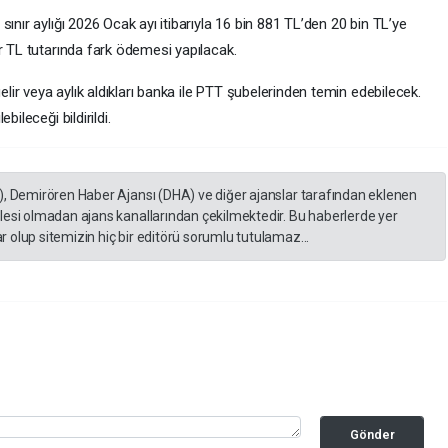
ınır aylığı 2026 Ocak ayı itibarıyla 16 bin 881 TL’den 20 bin TL’ye
r TL tutarında fark ödemesi yapılacak.
elir veya aylık aldıkları banka ile PTT şubelerinden temin edebilecek.
ileceği bildirildi.
), Demirören Haber Ajansı (DHA) ve diğer ajanslar tarafından eklenen
lesi olmadan ajans kanallarından çekilmektedir. Bu haberlerde yer
 olup sitemizin hiç bir editörü sorumlu tutulamaz...
Gönder