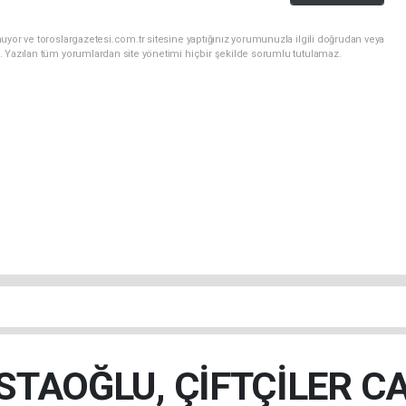
uyor ve toroslargazetesi.com.tr sitesine yaptığınız yorumunuzla ilgili doğrudan veya
. Yazılan tüm yorumlardan site yönetimi hiçbir şekilde sorumlu tutulamaz.
TAOĞLU, ÇİFTÇİLER C