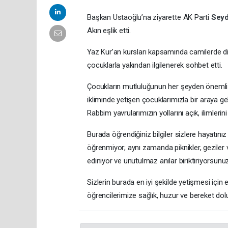
Başkan Ustaoğlu’na ziyarette AK Parti
Seyd
Akın eşlik etti.
Yaz Kur’an kursları kapsamında camilerde din
çocuklarla yakından ilgilenerek sohbet etti.
Çocukların mutluluğunun her şeyden önemli 
ikliminde yetişen çocuklarımızla bir araya ge
Rabbim yavrularımızın yollarını açık, ilimlerin
Burada öğrendiğiniz bilgiler sizlere hayatını
öğrenmiyor; aynı zamanda piknikler, geziler ve 
ediniyor ve unutulmaz anılar biriktiriyorsunu
Sizlerin burada en iyi şekilde yetişmesi içi
öğrencilerimize sağlık, huzur ve bereket dolu 