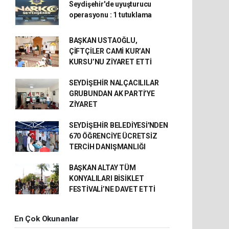
Seydişehir'de uyuşturucu
operasyonu : 1 tutuklama
BAŞKAN USTAOĞLU,
ÇİFTÇİLER CAMİ KUR’AN
KURSU’NU ZİYARET ETTİ
SEYDİŞEHİR NALÇACILILAR
GRUBUNDAN AK PARTİ’YE
ZİYARET
SEYDİŞEHİR BELEDİYESİ'NDEN
670 ÖĞRENCİYE ÜCRETSİZ
TERCİH DANIŞMANLIĞI
BAŞKAN ALTAY TÜM
KONYALILARI BİSİKLET
FESTİVALİ’NE DAVET ETTİ
En Çok Okunanlar