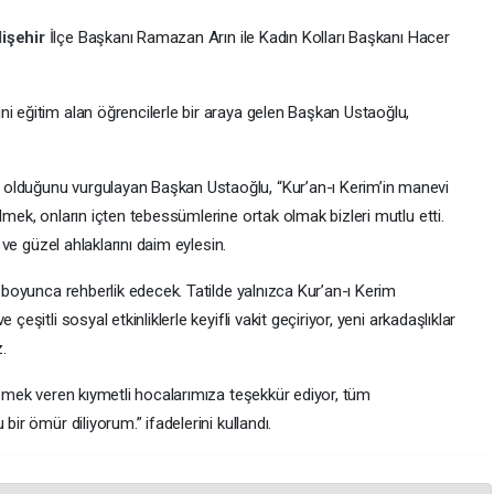
işehir
İlçe Başkanı Ramazan Arın ile Kadın Kolları Başkanı Hacer
i eğitim alan öğrencilerle bir araya gelen Başkan Ustaoğlu,
olduğunu vurgulayan Başkan Ustaoğlu, “Kur’an-ı Kerim’in manevi
lmek, onların içten tebessümlerine ortak olmak bizleri mutlu etti.
i ve güzel ahlaklarını daim eylesin.
z boyunca rehberlik edecek. Tatilde yalnızca Kur’an-ı Kerim
çeşitli sosyal etkinliklerle keyifli vakit geçiriyor, yeni arkadaşlıklar
z.
n emek veren kıymetli hocalarımıza teşekkür ediyor, tüm
bir ömür diliyorum.” ifadelerini kullandı.