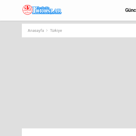
Günc
Anasayfa
Türkiye