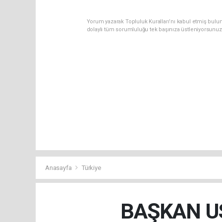
Yorum yazarak Topluluk Kuralları’nı kabul etmiş bulun
dolaylı tüm sorumluluğu tek başınıza üstleniyorsunuz
Anasayfa
Türkiye
BAŞKAN US