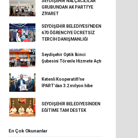
SEYDİŞEHİR NALÇACILILAR
GRUBUNDAN AK PARTİ’YE
ZİYARET
SEYDİŞEHİR BELEDİYESİ'NDEN
670 ÖĞRENCİYE ÜCRETSİZ
TERCİH DANIŞMANLIĞI
Seydişehir Optik İkinci
Şubesini Törenle Hizmete Açtı
Ketenli Kooperatifi'ne
İPART’dan 3.2 milyon hibe
SEYDİŞEHİR BELEDİYESİNDEN
EĞİTİME TAM DESTEK
En Çok Okunanlar