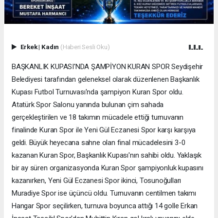
Erkek
|
Kadın
(Haberi Sesli Oku)
BAŞKANLIK KUPASI'NDA ŞAMPİYON KURAN SPOR Seydişehir
Belediyesi tarafından geleneksel olarak düzenlenen Başkanlık
Kupası Futbol Turnuvası'nda şampiyon Kuran Spor oldu.
Atatürk Spor Salonu yanında bulunan çim sahada
gerçekleştirilen ve 18 takımın mücadele ettiği turnuvanın
finalinde Kuran Spor ile Yeni Gül Eczanesi Spor karşı karşıya
geldi. Büyük heyecana sahne olan final mücadelesini 3-0
kazanan Kuran Spor, Başkanlık Kupası'nın sahibi oldu. Yaklaşık
bir ay süren organizasyonda Kuran Spor şampiyonluk kupasını
kazanırken, Yeni Gül Eczanesi Spor ikinci, Tosunoğulları
Muradiye Spor ise üçüncü oldu. Turnuvanın centilmen takımı
Hangar Spor seçilirken, turnuva boyunca attığı 14 golle Erkan