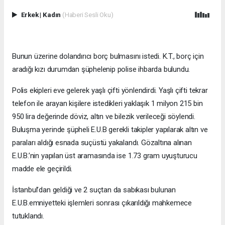
Erkek
|
Kadın
(Haberi Sesli Oku)
Bunun üzerine dolandırıcı borç bulmasını istedi. K.T., borç için
aradığı kızı durumdan şüphelenip polise ihbarda bulundu.
Polis ekipleri eve gelerek yaşlı çifti yönlendirdi. Yaşlı çifti tekrar
telefon ile arayan kişilere istedikleri yaklaşık 1 milyon 215 bin
950 lira değerinde döviz, altın ve bilezik verileceği söylendi.
Buluşma yerinde şüpheli E.U.B gerekli takipler yapılarak altın ve
paraları aldığı esnada suçüstü yakalandı. Gözaltına alınan
E.U.B.’nin yapılan üst aramasında ise 1.73 gram uyuşturucu
madde ele geçirildi.
İstanbul’dan geldiği ve 2 suçtan da sabıkası bulunan
E.U.B.emniyetteki işlemleri sonrası çıkarıldığı mahkemece
tutuklandı.