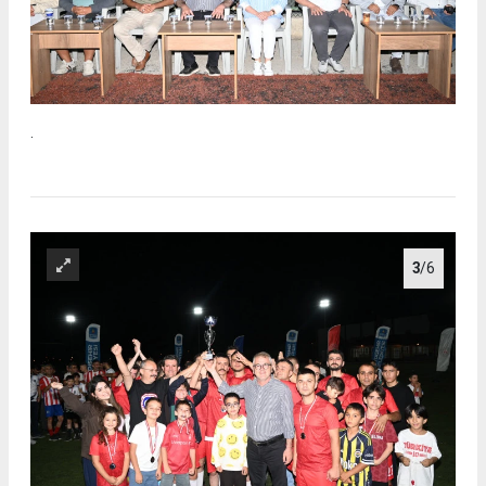
.
3
/6