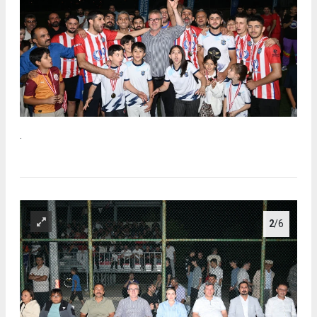
.
2
/6