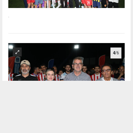
.
4
/6
.