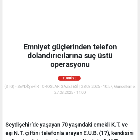
Emniyet güçlerinden telefon
dolandırıcılarına suç üstü
operasyonu
TÜRKIYE
(STG) - SEYDİŞEHİR TOROSLAR GAZETESİ | 28.03.2025 - 10:57, Güncelleme:
27.03.2025 - 11:00
Seydişehir’de yaşayan 70 yaşındaki emekli K.T. ve
eşi N.T. çiftini telefonla arayan E.U.B. (17), kendisini