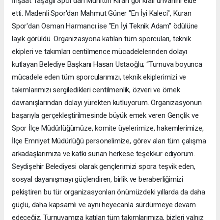
İnşaat Taşağıl Spor'dan Muhittin Kıran gol kralı unvanını elde
etti. Madenli Spor'dan Mahmut Güner "En İyi Kaleci", Kuran
Spor'dan Osman Harmancı ise "En İyi Teknik Adam" ödülüne
layık görüldü. Organizasyona katılan tüm sporcuları, teknik
ekipleri ve takımları centilmence mücadelelerinden dolayı
kutlayan Belediye Başkanı Hasan Ustaoğlu; “Turnuva boyunca
mücadele eden tüm sporcularımızı, teknik ekiplerimizi ve
takımlarımızı sergiledikleri centilmenlik, özveri ve örnek
davranışlarından dolayı yürekten kutluyorum. Organizasyonun
başarıyla gerçekleştirilmesinde büyük emek veren Gençlik ve
Spor İlçe Müdürlüğümüze, komite üyelerimize, hakemlerimize,
İlçe Emniyet Müdürlüğü personelimize, görev alan tüm çalışma
arkadaşlarımıza ve katkı sunan herkese teşekkür ediyorum.
Seydişehir Belediyesi olarak gençlerimizi spora teşvik eden,
sosyal dayanışmayı güçlendiren, birlik ve beraberliğimizi
pekiştiren bu tür organizasyonları önümüzdeki yıllarda da daha
güçlü, daha kapsamlı ve aynı heyecanla sürdürmeye devam
edeceğiz. Turnuvamıza katılan tüm takımlarımıza, bizleri yalnız