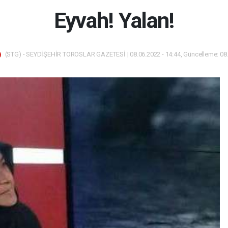
Eyvah! Yalan!
(STG) - SEYDİŞEHİR TOROSLAR GAZETESİ | 08.06.2022 - 14:44, Güncelleme: 08.