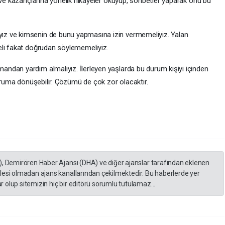
 ve kazançlarına yönelik hikâyeler okuyup, sohbetler yaparak onu bu
z ve kimsenin de bunu yapmasına izin vermemeliyiz. Yalan
eli fakat doğrudan söylememeliyiz.
dan yardım almalıyız. İlerleyen yaşlarda bu durum kişiyi içinden
duruma dönüşebilir. Çözümü de çok zor olacaktır.
), Demirören Haber Ajansı (DHA) ve diğer ajanslar tarafından eklenen
lesi olmadan ajans kanallarından çekilmektedir. Bu haberlerde yer
 olup sitemizin hiç bir editörü sorumlu tutulamaz...