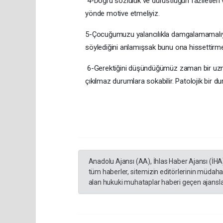
4-Doğru sözlülük ve dürüstlüğün faziletleri
yönde motive etmeliyiz.
5-Çocuğumuzu yalancılıkla damgalamamalıyı
söylediğini anlamışsak bunu ona hissettirm
6-Gerektiğini düşündüğümüz zaman bir uzman
çıkılmaz durumlara sokabilir. Patolojik bir 
Anadolu Ajansı (AA), İhlas Haber Ajansı (İHA
tüm haberler, sitemizin editörlerinin müdaha
alan hukuki muhataplar haberi geçen ajanslar