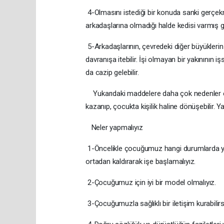
4-Olmasını istediği bir konuda sanki gerçekmi
arkadaşlarına olmadığı halde kedisi varmış gib
5-Arkadaşlarının, çevredeki diğer büyükleri
davranışa itebilir. İşi olmayan bir yakınını
da cazip gelebilir.
Yukarıdaki maddelere daha çok nedenler ekl
kazanıp, çocukta kişilik haline dönüşebilir
Neler yapmalıyız
1-Öncelikle çocuğumuz hangi durumlarda yal
ortadan kaldırarak işe başlamalıyız.
2-Çocuğumuz için iyi bir model olmalıyız.
3-Çocuğumuzla sağlıklı bir iletişim kurabili