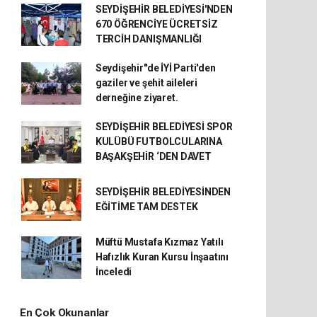
SEYDİŞEHİR BELEDİYESİ'NDEN
670 ÖĞRENCİYE ÜCRETSİZ
TERCİH DANIŞMANLIĞI
Seydişehir"de İYİ Parti'den
gaziler ve şehit aileleri
derneğine ziyaret.
SEYDİŞEHİR BELEDİYESİ SPOR
KULÜBÜ FUTBOLCULARINA
BAŞAKŞEHİR ‘DEN DAVET
SEYDİŞEHİR BELEDİYESİNDEN
EĞİTİME TAM DESTEK
Müftü Mustafa Kızmaz Yatılı
Hafızlık Kuran Kursu İnşaatını
İnceledi
En Çok Okunanlar