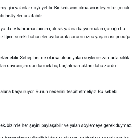
ş gibi yalanlar söyleyebilir. Bir kedisinin olmasını isteyen bir çocuk
i hikâyeler anlatabilir.
n ya da tv kahramanlarının çok sık yalana başvurmaları çocuğu bu
n işsizliğine sürekli bahaneler uydurarak sorumsuzca yaşaması çocuğa
enebilir. Sebep her ne olursa olsun yalan söyleme zamanla sıklık
. Yalan davranışını söndürmek hiç başlatmamaktan daha zordur.
ana başvuruyor. Bunun nedenini tespit etmeliyiz. Bu sebebi
rsek, bizimle her şeyini paylaşabilir ve yalan söylemeye gerek duymaz.