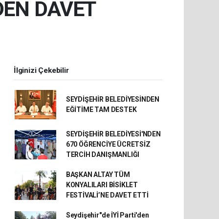
DEN DAVET
İlginizi Çekebilir
SEYDİŞEHİR BELEDİYESİNDEN
EĞİTİME TAM DESTEK
SEYDİŞEHİR BELEDİYESİ'NDEN
670 ÖĞRENCİYE ÜCRETSİZ
TERCİH DANIŞMANLIĞI
BAŞKAN ALTAY TÜM
KONYALILARI BİSİKLET
FESTİVALİ’NE DAVET ETTİ
Seydişehir"de İYİ Parti'den