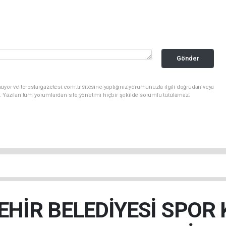
Gönder
uyor ve toroslargazetesi.com.tr sitesine yaptığınız yorumunuzla ilgili doğrudan veya
. Yazılan tüm yorumlardan site yönetimi hiçbir şekilde sorumlu tutulamaz.
EHİR BELEDİYESİ SPOR