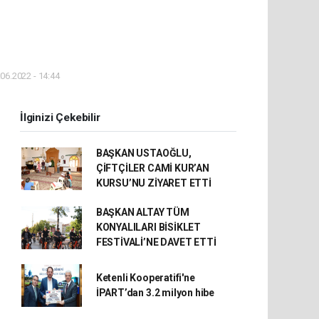
06.2022 - 14:44
İlginizi Çekebilir
BAŞKAN USTAOĞLU,
ÇİFTÇİLER CAMİ KUR’AN
KURSU’NU ZİYARET ETTİ
BAŞKAN ALTAY TÜM
KONYALILARI BİSİKLET
FESTİVALİ’NE DAVET ETTİ
Ketenli Kooperatifi'ne
İPART’dan 3.2 milyon hibe