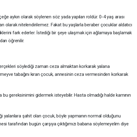
 aykırı olarak söylenen söz yada yapılan roldür. 0-4 yaş arası
lan olarak nitelendirilemez. Fakat bu yaşlarla beraber çocuklar aldatıcı
ildiklerini fark ederler. İstediği bir şeye ulaşmak için ağlamaya başlamak
dan öğrenilir.
erçekleri söylediği zaman ceza almaktan korkarak yalana
i meyve tabağını kıran çocuk, annesinin ceza vermesinden korkarak
a bu gereksinimini gidermek isteyebilir. Hasta olmadığı halde karnının
i yalanlara şahit olan çocuk, böyle yapmanın normal olduğunu
nesi tarafından bugün çarşıya çıktığımızı babana söylemeyelim diye