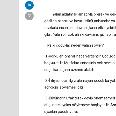
Yalan aldatmak amacıyla bilerek ve gerçeğe
görülen abartılı ve hayal ürünü anlatımlar ya
tavırlarla insanların davranışlarını etkileyeb
gibi... Yalan bir çok ahlaki davranış gibi sonra
Pe ki çocuklar neden yalan söyler?
1-Korku en önemli nedenlerdendir. Çocuk g
başvurabilir. Mutfakta annesinin çok sevdiğ
suçu kardeşinin üzerine atabilir.
2-İhtiyacı olan ilgiyi alamayan çocuk bu yoll
ağrıdığını söylemesi gibi
3-Büyüklerin ufak tefek deyip önemsemediğ
düşünerek yalan söylemeye başlayabilir. An
uyarılan çocuk, vs vs