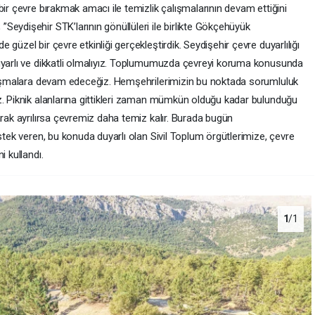
bir çevre bırakmak amacı ile temizlik çalışmalarının devam ettiğini
eydişehir STK’larının gönüllüleri ile birlikte Gökçehüyük
güzel bir çevre etkinliği gerçekleştirdik. Seydişehir çevre duyarlılığı
uyarlı ve dikkatli olmalıyız. Toplumumuzda çevreyi koruma konusunda
alışmalara devam edeceğiz. Hemşehrilerimizin bu noktada sorumluluk
z. Piknik alanlarına gittikleri zaman mümkün olduğu kadar bulunduğu
arak ayrılırsa çevremiz daha temiz kalır. Burada bugün
stek veren, bu konuda duyarlı olan Sivil Toplum örgütlerimize, çevre
i kullandı.
1
/1