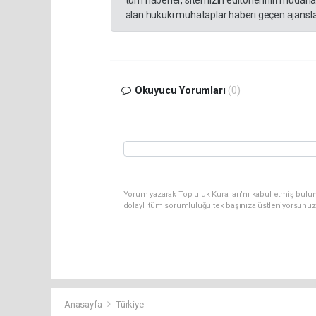
tüm haberler, sitemizin editörlerinin müdaha
alan hukuki muhataplar haberi geçen ajanslar
Okuyucu Yorumları
(0)
Yorum yazarak Topluluk Kuralları’nı kabul etmiş bulun
dolaylı tüm sorumluluğu tek başınıza üstleniyorsunuz
Anasayfa
Türkiye