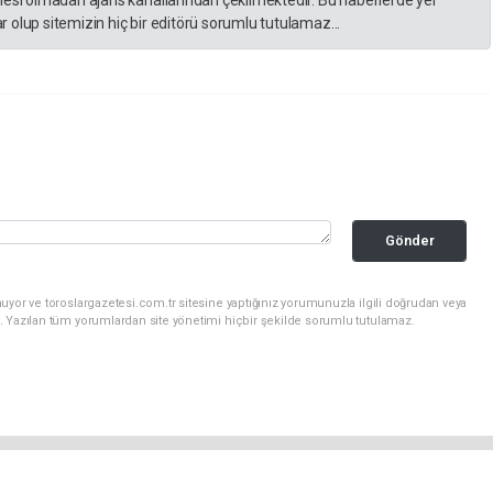
lesi olmadan ajans kanallarından çekilmektedir. Bu haberlerde yer
 olup sitemizin hiç bir editörü sorumlu tutulamaz...
Gönder
uyor ve toroslargazetesi.com.tr sitesine yaptığınız yorumunuzla ilgili doğrudan veya
. Yazılan tüm yorumlardan site yönetimi hiçbir şekilde sorumlu tutulamaz.