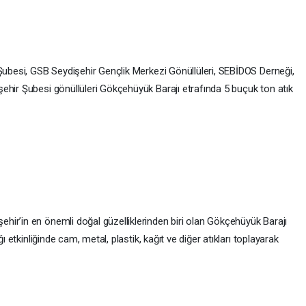
 Şubesi, GSB Seydişehir Gençlik Merkezi Gönüllüleri, SEBİDOS Derneği,
ehir Şubesi gönüllüleri Gökçehüyük Barajı etrafında 5 buçuk ton atık
ir’in en önemli doğal güzelliklerinden biri olan Gökçehüyük Barajı
ı etkinliğinde cam, metal, plastik, kağıt ve diğer atıkları toplayarak