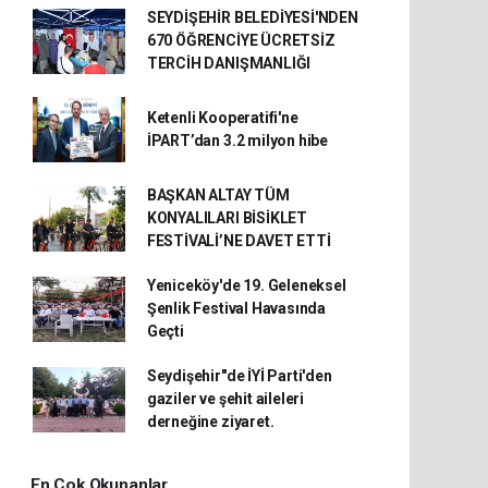
SEYDİŞEHİR BELEDİYESİ'NDEN
670 ÖĞRENCİYE ÜCRETSİZ
TERCİH DANIŞMANLIĞI
Ketenli Kooperatifi'ne
İPART’dan 3.2 milyon hibe
BAŞKAN ALTAY TÜM
KONYALILARI BİSİKLET
FESTİVALİ’NE DAVET ETTİ
Yeniceköy'de 19. Geleneksel
Şenlik Festival Havasında
Geçti
Seydişehir"de İYİ Parti'den
gaziler ve şehit aileleri
derneğine ziyaret.
En Çok Okunanlar