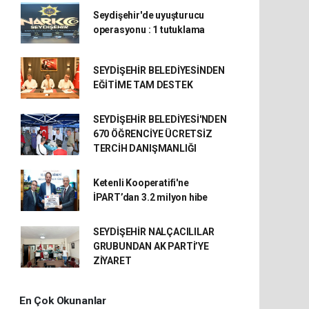
Seydişehir'de uyuşturucu
operasyonu : 1 tutuklama
SEYDİŞEHİR BELEDİYESİNDEN
EĞİTİME TAM DESTEK
SEYDİŞEHİR BELEDİYESİ'NDEN
670 ÖĞRENCİYE ÜCRETSİZ
TERCİH DANIŞMANLIĞI
Ketenli Kooperatifi'ne
İPART’dan 3.2 milyon hibe
SEYDİŞEHİR NALÇACILILAR
GRUBUNDAN AK PARTİ’YE
ZİYARET
En Çok Okunanlar