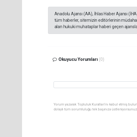
Anadolu Ajansı (AA), İhlas Haber Ajansı (İHA
tüm haberler, sitemizin editörlerinin müdaha
alan hukuki muhataplar haberi geçen ajanslar
Okuyucu Yorumları
(0)
Yorum yazarak Topluluk Kuralları’nı kabul etmiş bulun
dolaylı tüm sorumluluğu tek başınıza üstleniyorsunuz