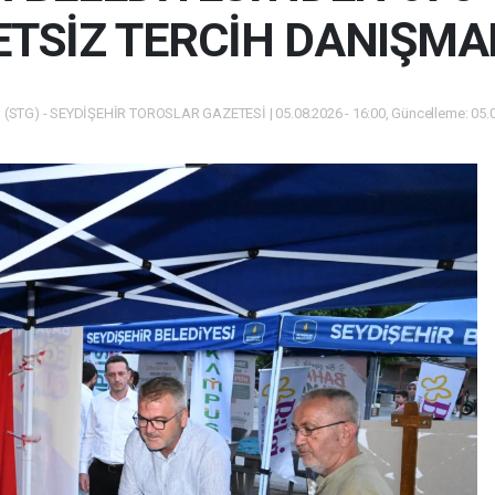
TSİZ TERCİH DANIŞMA
(STG) - SEYDİŞEHİR TOROSLAR GAZETESİ | 05.08.2026 - 16:00, Güncelleme: 05.0