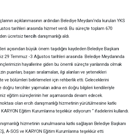
larının açıklanmasının ardından Belediye Meydanı'nda kurulan YKS
tos tarihleri arasında hizmet verdi. Bu süreçte toplam 670
rden ücretsiz
tercih
danışmanlığı aldı.
leri açısından büyük önem taşıdığını kaydeden Belediye Başkanı
imiz 29 Temmuz -3 Ağustos tarihleri arasında Belediye Meydanında
ençlerimizin hayallerine giden bu önemli süreçte yanlarında olmak
n puanları, başarı sıralamaları, ilgi alanları ve yetenekleri
ve bölümleri belirlemeleri için rehberlik etti. Geleceklerini
e doğru tercihler yapmaları adına en doğru bilgileri kendileriyle
rimiz eğitim süreçlerinin her aşamasında devam edecek.
noktası olan ercih danışmanlığı hizmetinin yürütülmesine katkı
ARYON Eğitim Kurumlarına teşekkür ediyorum “ ifadelerini kullandı.
nışmanlığı hizmetinin sunulmasına katkı sağlayan Belediye Başkanı
Ş, A-SOS ve KARYON Eğitim Kurumlarına teşekkür etti.