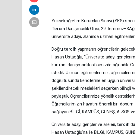
Yükseköğretim Kurumları Sınavı (YKS) sonuç
Tercih
Danışmanlık Ofisi, 29 Temmuz–3Ağus
üniversite adayı, alanında uzman eğitmenle
Doğru
tercih
yapmanın öğrencilerin gelecek
Hasan Ustaoğlu, “Üniversite adayı gençler
kurulan danışmanlık ofisimizde ağırladık. G
istedik. Uzman eğitmenlerimiz, öğrencilerimizi
doğrultusunda kendilerine en uygun üniversite 
şekillendirecek meslekleri seçerken bilinçli v
paylaştık. Öğrencilerimize yönelik destekle
Öğrencilerimizin hayatını önemli bir dönüm 
sağlayan BİLGİ, KAMPÜS, GÜNEŞ, A-SOS ve K
Üniversite adayı gençler ve aileleri,
tercih
da
Hasan Ustaoğlu'na ile BİLGİ, KAMPÜS, GÜNE