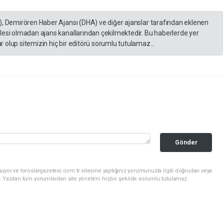
), Demirören Haber Ajansı (DHA) ve diğer ajanslar tarafından eklenen
lesi olmadan ajans kanallarından çekilmektedir. Bu haberlerde yer
 olup sitemizin hiç bir editörü sorumlu tutulamaz...
Gönder
uyor ve toroslargazetesi.com.tr sitesine yaptığınız yorumunuzla ilgili doğrudan veya
. Yazılan tüm yorumlardan site yönetimi hiçbir şekilde sorumlu tutulamaz.