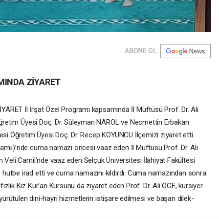
ABONE OL
MINDA ZİYARET
T İl İrşat Özel Programı kapsamında İl Müftüsü Prof. Dr. Ali
i Öğretim Üyesi Doç. Dr. Süleyman NAROL ve Necmettin Erbakan
tesi Öğretim Üyesi Doç. Dr. Recep KOYUNCU İlçemizi ziyaret etti.
amii)’nde cuma namazı öncesi vaaz eden İl Müftüsü Prof. Dr. Ali
 Veli Camii’nde vaaz eden Selçuk Üniversitesi İlahiyat Fakültesi
hutbe irad etti ve cuma namazını kıldırdı. Cuma namazından sonra
zlık Kız Kur’an Kursunu da ziyaret eden Prof. Dr. Ali ÖGE, kursiyer
yürütülen dini-hayri hizmetlerin istişare edilmesi ve başarı dilek-