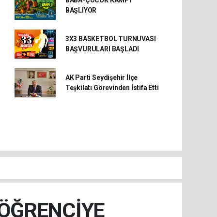
BABA-ÇOCUK KAMPI
BAŞLIYOR
3X3 BASKETBOL TURNUVASI
BAŞVURULARI BAŞLADI
AK Parti Seydişehir İlçe
Teşkilatı Görevinden İstifa Etti
 ÖĞRENCİYE