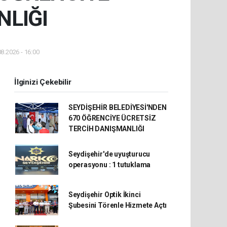
NLIĞI
8.2026 - 16:00
İlginizi Çekebilir
SEYDİŞEHİR BELEDİYESİ'NDEN
670 ÖĞRENCİYE ÜCRETSİZ
TERCİH DANIŞMANLIĞI
Seydişehir'de uyuşturucu
operasyonu : 1 tutuklama
Seydişehir Optik İkinci
Şubesini Törenle Hizmete Açtı