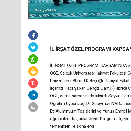
İL İRŞAT ÖZEL PROGRAMI KAPSA
İL İRŞAT ÖZEL PROGRAMI KAPSAMINDA ZİYARE
ÖGE, Selçuk Üniversitesi İlahiyat Fakültes
Üniversitesi Ahmet Keleşoğlu İlahiyat Fakül
İlçemiz Hacı Şaban Cengiz Camii (Fabrika C
ÖGE, cuma namazını da kıldırdı. Seyyid Harun
Öğretim Üyesi Doç. Dr. Süleyman NAROL ise 
Eti Alüminyum Tesislerini ve Yunus Emre Hafı
öğrencilere başarılar diledi. Program; İlçede 
temennileri ile sona erdi.