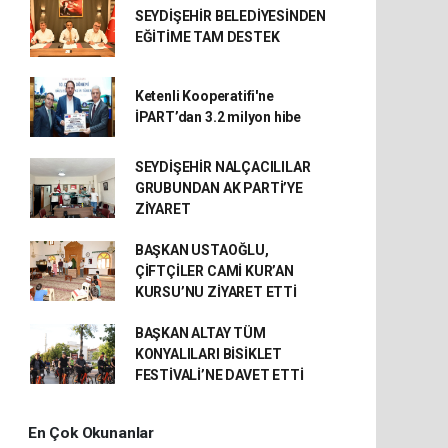
SEYDİŞEHİR BELEDİYESİNDEN
EĞİTİME TAM DESTEK
Ketenli Kooperatifi'ne
İPART’dan 3.2 milyon hibe
SEYDİŞEHİR NALÇACILILAR
GRUBUNDAN AK PARTİ’YE
ZİYARET
BAŞKAN USTAOĞLU,
ÇİFTÇİLER CAMİ KUR’AN
KURSU’NU ZİYARET ETTİ
BAŞKAN ALTAY TÜM
KONYALILARI BİSİKLET
FESTİVALİ’NE DAVET ETTİ
En Çok Okunanlar