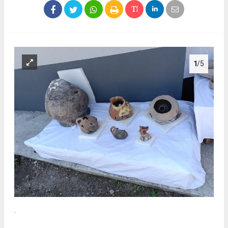
1
/5
.