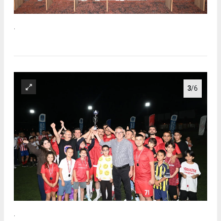
.
3
/6
.