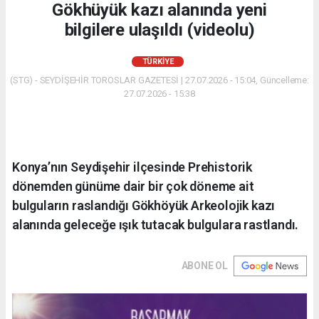
Gökhüyük kazı alanında yeni
bilgilere ulaşıldı (videolu)
TÜRKIYE
(STG) - SEYDİŞEHİR TOROSLAR GAZETESİ | 27.07.2026 - 15:04, Güncelleme:
27.07.2026 - 15:38
Konya’nın Seydişehir ilçesinde Prehistorik
dönemden günüme dair bir çok döneme ait
bulguların raslandığı Gökhöyük Arkeolojik kazı
alanında geleceğe ışık tutacak bulgulara rastlandı.
ABONE OL