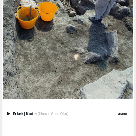
Erkek
|
Kadın
(Haberi Sesli Oku)