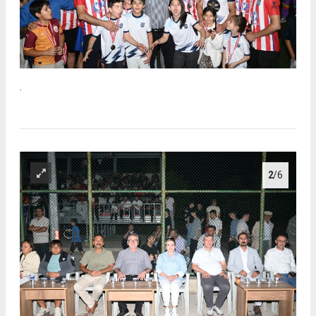
.
2
/6