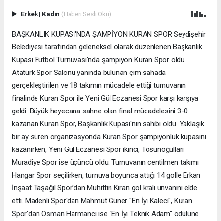
Erkek
|
Kadın
(Haberi Sesli Oku)
BAŞKANLIK KUPASI'NDA ŞAMPİYON KURAN SPOR Seydişehir
Belediyesi tarafından geleneksel olarak düzenlenen Başkanlık
Kupası Futbol Turnuvası'nda şampiyon Kuran Spor oldu.
Atatürk Spor Salonu yanında bulunan çim sahada
gerçekleştirilen ve 18 takımın mücadele ettiği turnuvanın
finalinde Kuran Spor ile Yeni Gül Eczanesi Spor karşı karşıya
geldi. Büyük heyecana sahne olan final mücadelesini 3-0
kazanan Kuran Spor, Başkanlık Kupası'nın sahibi oldu. Yaklaşık
bir ay süren organizasyonda Kuran Spor şampiyonluk kupasını
kazanırken, Yeni Gül Eczanesi Spor ikinci, Tosunoğulları
Muradiye Spor ise üçüncü oldu. Turnuvanın centilmen takımı
Hangar Spor seçilirken, turnuva boyunca attığı 14 golle Erkan
İnşaat Taşağıl Spor'dan Muhittin Kıran gol kralı unvanını elde
etti. Madenli Spor'dan Mahmut Güner "En İyi Kaleci", Kuran
Spor'dan Osman Harmancı ise "En İyi Teknik Adam" ödülüne