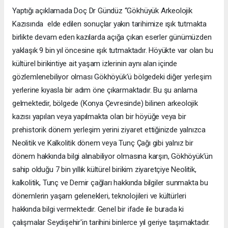
Yaptığı açıklamada Doç Dr Gündüz “Gökhüyük Arkeolojik
Kazısında elde edilen sonuçlar yakın tarihimize ışık tutmakta
birlikte devam eden kazılarda açığa çıkan eserler günümüzden
yaklaşık 9 bin yıl öncesine ışık tutmaktadır. Höyükte var olan bu
kültürel birikintiye ait yaşam izlerinin aynı alan içinde
gözlemlenebiliyor olması Gökhöyük’ü bölgedeki diğer yerleşim
yerlerine kıyasla bir adım öne çıkarmaktadır. Bu şu anlama
gelmektedir, bölgede (Konya Çevresinde) bilinen arkeolojik
kazısı yapılan veya yapılmakta olan bir höyüğe veya bir
prehistorik dönem yerleşim yerini ziyaret ettiğinizde yalnızca
Neolitik ve Kalkolitik dönem veya Tunç Çağı gibi yalnız bir
dönem hakkında bilgi alınabiliyor olmasına karşın, Gökhöyük’ün
sahip olduğu 7 bin yıllık kültürel birikim ziyaretçiye Neolitik,
kalkolitik, Tunç ve Demir çağları hakkında bilgiler sunmakta bu
dönemlerin yaşam gelenekleri, teknolojileri ve kültürleri
hakkında bilgi vermektedir. Genel bir ifade ile burada ki
çalışmalar Seydişehir'in tarihini binlerce yıl geriye taşımaktadır.