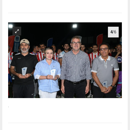
4
/6
.