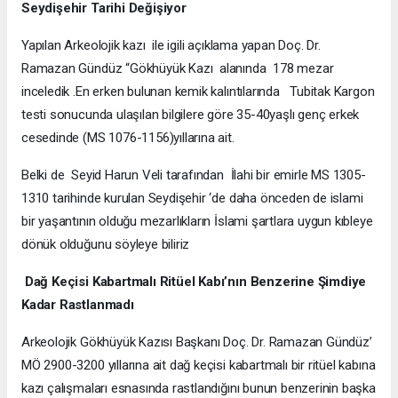
Seydişehir Tarihi Değişiyor
Yapılan Arkeolojik kazı ile igili açıklama yapan Doç. Dr.
Ramazan Gündüz “Gökhüyük Kazı alanında 178 mezar
inceledik .En erken bulunan kemik kalıntılarında Tubitak Kargon
testi sonucunda ulaşılan bilgilere göre 35-40yaşlı genç erkek
cesedinde (MS 1076-1156)yıllarına ait.
Belki de Seyid Harun Veli tarafından İlahi bir emirle MS 1305-
1310 tarihinde kurulan Seydişehir ‘de daha önceden de islami
bir yaşantının olduğu mezarlıkların İslami şartlara uygun kıbleye
dönük olduğunu söyleye biliriz
Dağ Keçisi Kabartmalı Ritüel Kabı’nın Benzerine Şimdiye
Kadar Rastlanmadı
Arkeolojik Gökhüyük Kazısı Başkanı Doç. Dr. Ramazan Gündüz’
MÖ 2900-3200 yıllarına ait dağ keçisi kabartmalı bir ritüel kabına
kazı çalışmaları esnasında rastlandığını bunun benzerinin başka