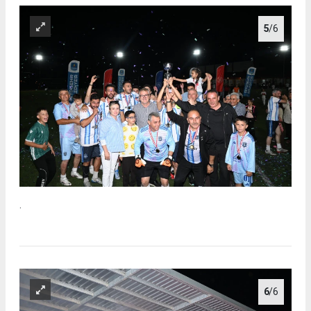
5
/6
.
6
/6