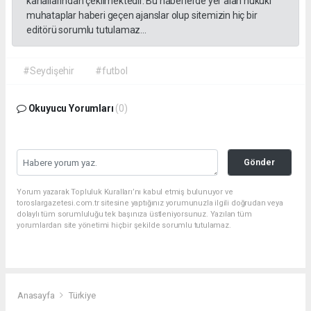
kanallarından çekilmektedir. Bu haberlerde yer alan hukuki
muhataplar haberi geçen ajanslar olup sitemizin hiç bir
editörü sorumlu tutulamaz...
#Seydişehir
#futbol
Okuyucu Yorumları
(0)
Gönder
Yorum yazarak Topluluk Kuralları’nı kabul etmiş bulunuyor ve
toroslargazetesi.com.tr sitesine yaptığınız yorumunuzla ilgili doğrudan veya
dolaylı tüm sorumluluğu tek başınıza üstleniyorsunuz. Yazılan tüm
yorumlardan site yönetimi hiçbir şekilde sorumlu tutulamaz.
Anasayfa
Türkiye