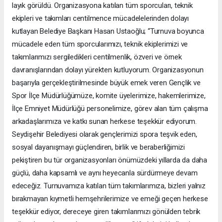
layık görüldü. Organizasyona katılan tüm sporcuları, teknik
ekipleri ve takımları centilmence mücadelelerinden dolayı
kutlayan Belediye Başkanı Hasan Ustaoğlu; “Turnuva boyunca
mücadele eden tüm sporcularımızı, teknik ekiplerimizi ve
takımlarımızı sergiledikleri centilmenlik, özveri ve örnek
davranışlarından dolayı yürekten kutluyorum. Organizasyonun
başarıyla gerçekleştirilmesinde büyük emek veren Gençlik ve
Spor İlçe Müdürlüğümüze, komite üyelerimize, hakemlerimize,
İlçe Emniyet Müdürlüğü personelimize, görev alan tüm çalışma
arkadaşlarımıza ve katkı sunan herkese teşekkür ediyorum.
Seydişehir Belediyesi olarak gençlerimizi spora teşvik eden,
sosyal dayanışmayı güçlendiren, birlik ve beraberliğimizi
pekiştiren bu tür organizasyonları önümüzdeki yıllarda da daha
güçlü, daha kapsamlı ve aynı heyecanla sürdürmeye devam
edeceğiz. Turnuvamıza katılan tüm takımlarımıza, bizleri yalnız
bırakmayan kıymetli hemşehrilerimize ve emeği geçen herkese
teşekkür ediyor, dereceye giren takımlarımızı gönülden tebrik