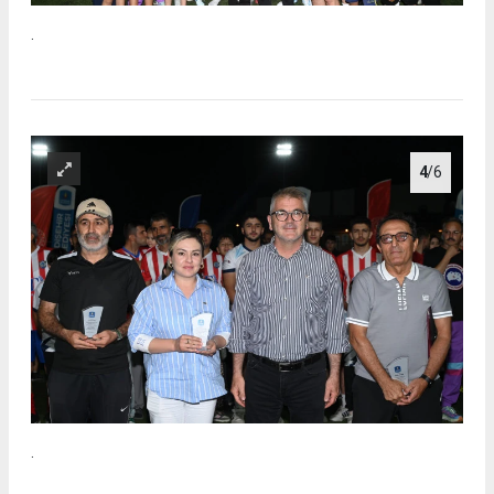
.
4
/6
.