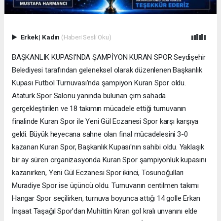
Erkek
|
Kadın
(Haberi Sesli Oku)
BAŞKANLIK KUPASI'NDA ŞAMPİYON KURAN SPOR Seydişehir
Belediyesi tarafından geleneksel olarak düzenlenen Başkanlık
Kupası Futbol Turnuvası'nda şampiyon Kuran Spor oldu.
Atatürk Spor Salonu yanında bulunan çim sahada
gerçekleştirilen ve 18 takımın mücadele ettiği turnuvanın
finalinde Kuran Spor ile Yeni Gül Eczanesi Spor karşı karşıya
geldi. Büyük heyecana sahne olan final mücadelesini 3-0
kazanan Kuran Spor, Başkanlık Kupası'nın sahibi oldu. Yaklaşık
bir ay süren organizasyonda Kuran Spor şampiyonluk kupasını
kazanırken, Yeni Gül Eczanesi Spor ikinci, Tosunoğulları
Muradiye Spor ise üçüncü oldu. Turnuvanın centilmen takımı
Hangar Spor seçilirken, turnuva boyunca attığı 14 golle Erkan
İnşaat Taşağıl Spor'dan Muhittin Kıran gol kralı unvanını elde