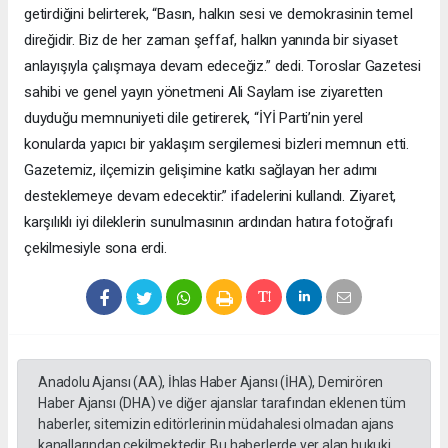
getirdiğini belirterek, “Basın, halkın sesi ve demokrasinin temel
direğidir. Biz de her zaman şeffaf, halkın yanında bir siyaset
anlayışıyla çalışmaya devam edeceğiz.” dedi. Toroslar Gazetesi
sahibi ve genel yayın yönetmeni Ali Saylam ise ziyaretten
duyduğu memnuniyeti dile getirerek, “İYİ Parti’nin yerel
konularda yapıcı bir yaklaşım sergilemesi bizleri memnun etti.
Gazetemiz, ilçemizin gelişimine katkı sağlayan her adımı
desteklemeye devam edecektir.” ifadelerini kullandı. Ziyaret,
karşılıklı iyi dileklerin sunulmasının ardından hatıra fotoğrafı
çekilmesiyle sona erdi.
Anadolu Ajansı (AA), İhlas Haber Ajansı (İHA), Demirören
Haber Ajansı (DHA) ve diğer ajanslar tarafından eklenen tüm
haberler, sitemizin editörlerinin müdahalesi olmadan ajans
kanallarından çekilmektedir. Bu haberlerde yer alan hukuki