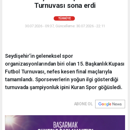
Turnuvası sona erdi
TÜRKIYE
30.07.2026 - 09:37, Güncelleme: 30.07.2026 - 22:11
Seydişehir’in geleneksel spor
organizasyonlarından biri olan 15. Başkanlık Kupası
Futbol Turnuvası, nefes kesen final maçlarıyla
tamamlandı. Sporseverlerin yoğun ilgi gösterdiği
turnuvada şampiyonluk ipini Kuran Spor göğüsledi.
ABONE OL