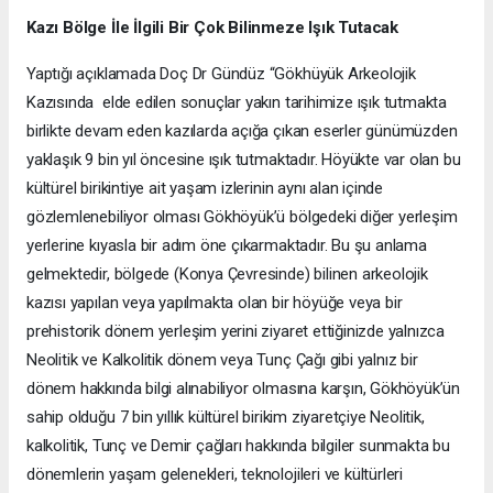
Kazı Bölge İle İlgili Bir Çok Bilinmeze Işık Tutacak
Yaptığı açıklamada Doç Dr Gündüz “Gökhüyük Arkeolojik
Kazısında elde edilen sonuçlar yakın tarihimize ışık tutmakta
birlikte devam eden kazılarda açığa çıkan eserler günümüzden
yaklaşık 9 bin yıl öncesine ışık tutmaktadır. Höyükte var olan bu
kültürel birikintiye ait yaşam izlerinin aynı alan içinde
gözlemlenebiliyor olması Gökhöyük’ü bölgedeki diğer yerleşim
yerlerine kıyasla bir adım öne çıkarmaktadır. Bu şu anlama
gelmektedir, bölgede (Konya Çevresinde) bilinen arkeolojik
kazısı yapılan veya yapılmakta olan bir höyüğe veya bir
prehistorik dönem yerleşim yerini ziyaret ettiğinizde yalnızca
Neolitik ve Kalkolitik dönem veya Tunç Çağı gibi yalnız bir
dönem hakkında bilgi alınabiliyor olmasına karşın, Gökhöyük’ün
sahip olduğu 7 bin yıllık kültürel birikim ziyaretçiye Neolitik,
kalkolitik, Tunç ve Demir çağları hakkında bilgiler sunmakta bu
dönemlerin yaşam gelenekleri, teknolojileri ve kültürleri