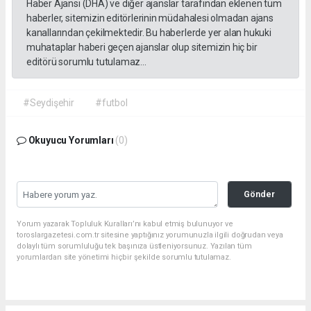
Haber Ajansı (DHA) ve diğer ajanslar tarafından eklenen tüm
haberler, sitemizin editörlerinin müdahalesi olmadan ajans
kanallarından çekilmektedir. Bu haberlerde yer alan hukuki
muhataplar haberi geçen ajanslar olup sitemizin hiç bir
editörü sorumlu tutulamaz...
#Seydişehir
#futbol
Okuyucu Yorumları
(0)
Gönder
Yorum yazarak Topluluk Kuralları’nı kabul etmiş bulunuyor ve
toroslargazetesi.com.tr sitesine yaptığınız yorumunuzla ilgili doğrudan veya
dolaylı tüm sorumluluğu tek başınıza üstleniyorsunuz. Yazılan tüm
yorumlardan site yönetimi hiçbir şekilde sorumlu tutulamaz.