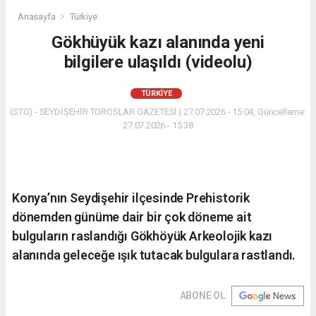
Anasayfa
Türkiye
Gökhüyük kazı alanında yeni
bilgilere ulaşıldı (videolu)
TÜRKIYE
(STG) - SEYDİŞEHİR TOROSLAR GAZETESİ | 27.07.2026 - 15:04, Güncelleme:
27.07.2026 - 15:38
Konya’nın Seydişehir ilçesinde Prehistorik
dönemden günüme dair bir çok döneme ait
bulguların raslandığı Gökhöyük Arkeolojik kazı
alanında geleceğe ışık tutacak bulgulara rastlandı.
ABONE OL