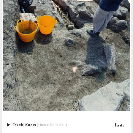
Erkek
|
Kadın
(Haberi Sesli Oku)