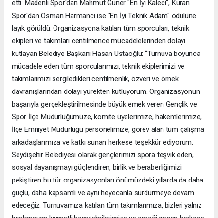
etti. Madenli Spor'dan Mahmut Güner "En İyi Kaleci", Kuran
Spor'dan Osman Harmancı ise "En İyi Teknik Adam" ödülüne
layık görüldü. Organizasyona katılan tüm sporcuları, teknik
ekipleri ve takımları centilmence mücadelelerinden dolayı
kutlayan Belediye Başkanı Hasan Ustaoğlu; “Turnuva boyunca
mücadele eden tüm sporcularımızı, teknik ekiplerimizi ve
takımlarımızı sergiledikleri centilmenlik, özveri ve örnek
davranışlarından dolayı yürekten kutluyorum. Organizasyonun
başarıyla gerçekleştirilmesinde büyük emek veren Gençlik ve
Spor İlçe Müdürlüğümüze, komite üyelerimize, hakemlerimize,
İlçe Emniyet Müdürlüğü personelimize, görev alan tüm çalışma
arkadaşlarımıza ve katkı sunan herkese teşekkür ediyorum.
Seydişehir Belediyesi olarak gençlerimizi spora teşvik eden,
sosyal dayanışmayı güçlendiren, birlik ve beraberliğimizi
pekiştiren bu tür organizasyonları önümüzdeki yıllarda da daha
güçlü, daha kapsamlı ve aynı heyecanla sürdürmeye devam
edeceğiz. Turnuvamıza katılan tüm takımlarımıza, bizleri yalnız
bırakmayan kıymetli hemşehrilerimize ve emeği geçen herkese