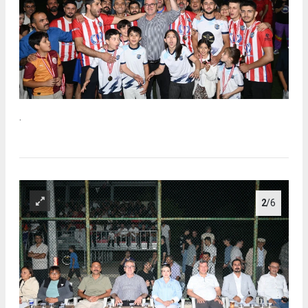
.
2
/6