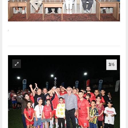
.
3
/6