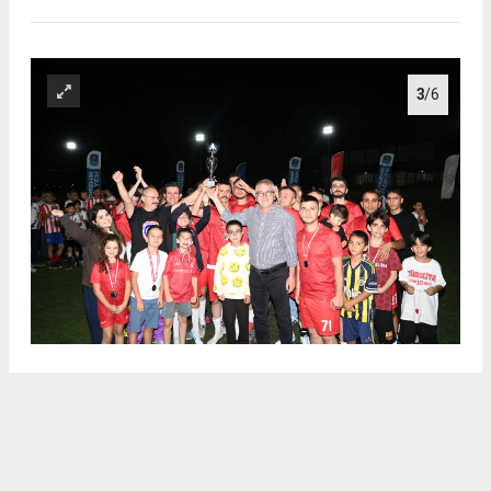
3
/6
.