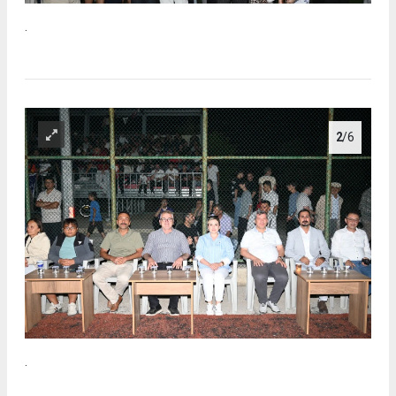
.
2
/6
.