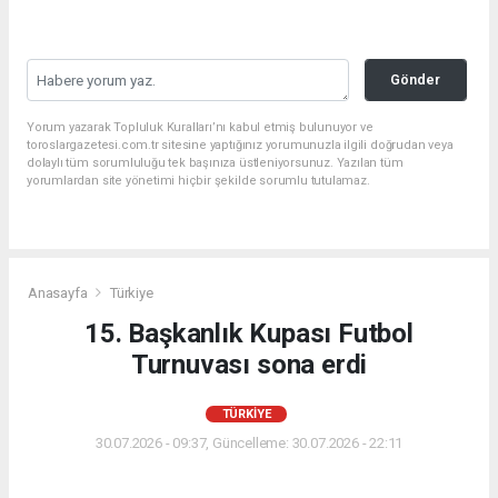
Gönder
Yorum yazarak Topluluk Kuralları’nı kabul etmiş bulunuyor ve
toroslargazetesi.com.tr sitesine yaptığınız yorumunuzla ilgili doğrudan veya
dolaylı tüm sorumluluğu tek başınıza üstleniyorsunuz. Yazılan tüm
yorumlardan site yönetimi hiçbir şekilde sorumlu tutulamaz.
Anasayfa
Türkiye
15. Başkanlık Kupası Futbol
Turnuvası sona erdi
TÜRKIYE
30.07.2026 - 09:37, Güncelleme: 30.07.2026 - 22:11