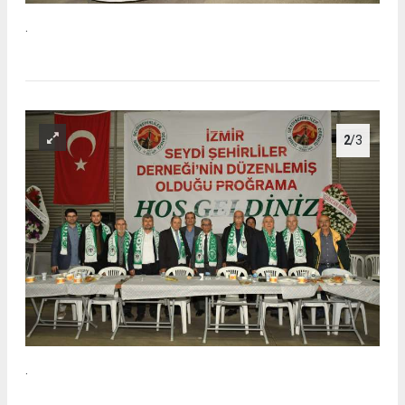
.
2
/3
.