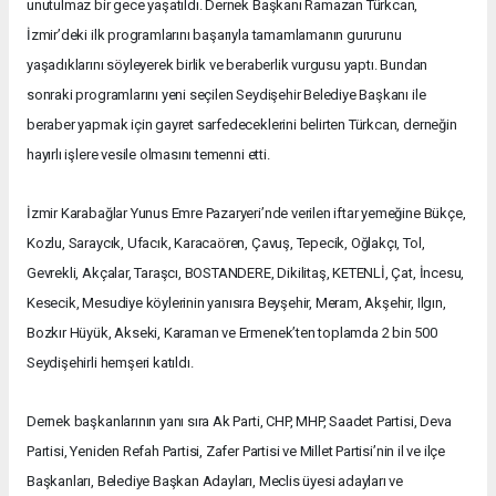
unutulmaz bir gece yaşatıldı. Dernek Başkanı Ramazan Türkcan,
İzmir’deki ilk programlarını başarıyla tamamlamanın gururunu
yaşadıklarını söyleyerek birlik ve beraberlik vurgusu yaptı. Bundan
sonraki programlarını yeni seçilen Seydişehir Belediye Başkanı ile
beraber yapmak için gayret sarfedeceklerini belirten Türkcan, derneğin
hayırlı işlere vesile olmasını temenni etti.
İzmir Karabağlar Yunus Emre Pazaryeri’nde verilen iftar yemeğine Bükçe,
Kozlu, Saraycık, Ufacık, Karacaören, Çavuş, Tepecik, Oğlakçı, Tol,
Gevrekli, Akçalar, Taraşcı, BOSTANDERE, Dikilitaş, KETENLİ, Çat, İncesu,
Kesecik, Mesudiye köylerinin yanısıra Beyşehir, Meram, Akşehir, Ilgın,
Bozkır Hüyük, Akseki, Karaman ve Ermenek’ten toplamda 2 bin 500
Seydişehirli hemşeri katıldı.
Dernek başkanlarının yanı sıra Ak Parti, CHP, MHP, Saadet Partisi, Deva
Partisi, Yeniden Refah Partisi, Zafer Partisi ve Millet Partisi’nin il ve ilçe
Başkanları, Belediye Başkan Adayları, Meclis üyesi adayları ve