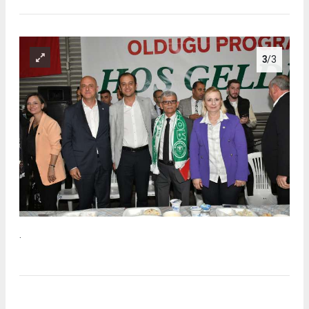
3
/3
.