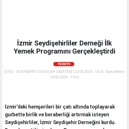
İzmir Seydişehirliler Derneği İlk
Yemek Programını Gerçekleştirdi
TÜRKIYE
(STG) - SEYDİŞEHİR TOROSLAR GAZETESİ | 23.03.2024 - 15:35, Güncelleme:
24.03.2024 - 15:35
İzmir’deki hemşerileri bir çatı altında toplayarak
gurbette birlik ve beraberliği artırmak isteyen
Seydişehirliler, İzmir Seydişehir Derneğini kurdu.