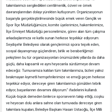
takımlarımızı sergiledikleri centilmenlik, özveri ve örnek
davranışlarından dolayı yürekten kutluyorum. Organizasyonun
başarıyla gerçekleştirilmesinde büyük emek veren Gençlik ve
Spor İlçe Müdürlüğümüze, komite üyelerimize, hakemlerimize,
İlçe Emniyet Müdürlüğü personelimize, görev alan tüm çalışma
arkadaşlarımıza ve katkı sunan herkese teşekkür ediyorum.
Seydişehir Belediyesi olarak gençlerimizi spora teşvik eden,
sosyal dayanışmayı güçlendiren, birlik ve beraberliğimizi
pekiştiren bu tür organizasyonları önümüzdeki yıllarda da daha
güçlü, daha kapsamlı ve aynı heyecanla sürdürmeye devam
edeceğiz. Turnuvamıza katılan tüm takımlarımıza, bizleri yalnız
bırakmayan kıymetli hemşehrilerimize ve emeği geçen herkese
teşekkür ediyor, dereceye giren takımlarımızı gönülden tebrik
ediyor, başarılarının devamını diliyorum." ifadelerini kullandı.
Küçük-büyük demeden binlerce sporseverin takip ettiği, coşku
ve heyecan dolu anlara sahne olan turnuvada dereceye giren
takımlara kupaları; Belediye Başkanı Hasan Ustaoğlu, İlçe Milli