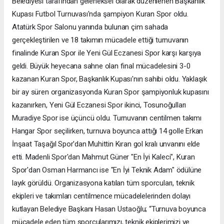
Belediyesi tarafından geleneksel olarak düzenlenen Başkanlık
Kupası Futbol Turnuvası'nda şampiyon Kuran Spor oldu.
Atatürk Spor Salonu yanında bulunan çim sahada
gerçekleştirilen ve 18 takımın mücadele ettiği turnuvanın
finalinde Kuran Spor ile Yeni Gül Eczanesi Spor karşı karşıya
geldi. Büyük heyecana sahne olan final mücadelesini 3-0
kazanan Kuran Spor, Başkanlık Kupası'nın sahibi oldu. Yaklaşık
bir ay süren organizasyonda Kuran Spor şampiyonluk kupasını
kazanırken, Yeni Gül Eczanesi Spor ikinci, Tosunoğulları
Muradiye Spor ise üçüncü oldu. Turnuvanın centilmen takımı
Hangar Spor seçilirken, turnuva boyunca attığı 14 golle Erkan
İnşaat Taşağıl Spor'dan Muhittin Kıran gol kralı unvanını elde
etti. Madenli Spor'dan Mahmut Güner "En İyi Kaleci", Kuran
Spor'dan Osman Harmancı ise "En İyi Teknik Adam" ödülüne
layık görüldü. Organizasyona katılan tüm sporcuları, teknik
ekipleri ve takımları centilmence mücadelelerinden dolayı
kutlayan Belediye Başkanı Hasan Ustaoğlu; “Turnuva boyunca
mücadele eden tüm sporcularımızı, teknik ekiplerimizi ve