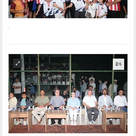
.
2
/6