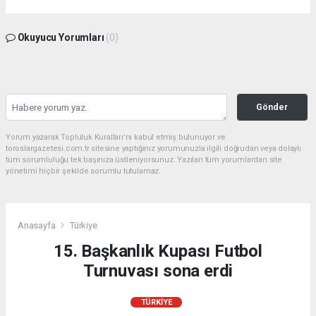
Okuyucu Yorumları
(0)
Gönder
Yorum yazarak Topluluk Kuralları’nı kabul etmiş bulunuyor ve
toroslargazetesi.com.tr sitesine yaptığınız yorumunuzla ilgili doğrudan veya dolaylı
tüm sorumluluğu tek başınıza üstleniyorsunuz. Yazılan tüm yorumlardan site
yönetimi hiçbir şekilde sorumlu tutulamaz.
Anasayfa
Türkiye
15. Başkanlık Kupası Futbol
Turnuvası sona erdi
TÜRKIYE