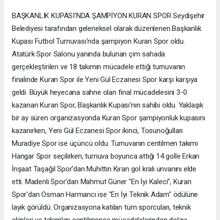
BAŞKANLIK KUPASI'NDA ŞAMPİYON KURAN SPOR Seydişehir
Belediyesi tarafından geleneksel olarak düzenlenen Başkanlık
Kupası Futbol Turnuvası'nda şampiyon Kuran Spor oldu.
Atatürk Spor Salonu yanında bulunan çim sahada
gerçekleştirilen ve 18 takımın mücadele ettiği turnuvanın
finalinde Kuran Spor ile Yeni Gül Eczanesi Spor karşı karşıya
geldi. Büyük heyecana sahne olan final mücadelesini 3-0
kazanan Kuran Spor, Başkanlık Kupası'nın sahibi oldu. Yaklaşık
bir ay süren organizasyonda Kuran Spor şampiyonluk kupasını
kazanırken, Yeni Gül Eczanesi Spor ikinci, Tosunoğulları
Muradiye Spor ise üçüncü oldu. Turnuvanın centilmen takımı
Hangar Spor seçilirken, turnuva boyunca attığı 14 golle Erkan
İnşaat Taşağıl Spor'dan Muhittin Kıran gol kralı unvanını elde
etti. Madenli Spor'dan Mahmut Güner "En İyi Kaleci", Kuran
Spor'dan Osman Harmancı ise "En İyi Teknik Adam" ödülüne
layık görüldü. Organizasyona katılan tüm sporcuları, teknik
ekipleri ve takımları centilmence mücadelelerinden dolayı