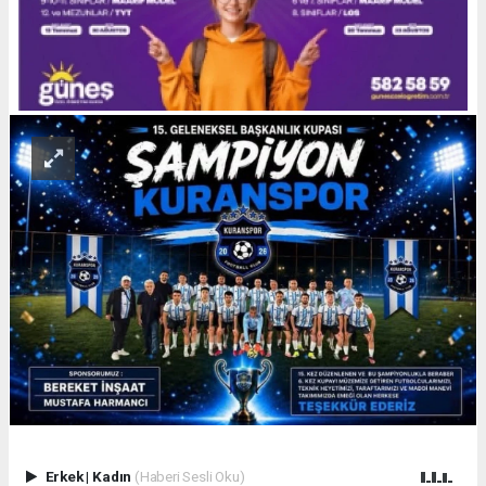
Erkek
|
Kadın
(Haberi Sesli Oku)