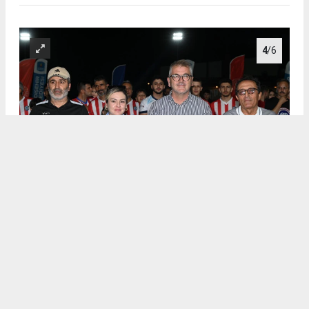
4
/6
.