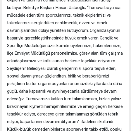
kutlayan Belediye Başkanı Hasan Ustaoğlu; “Turnuva boyunca
mücadele eden tüm sporcularımızı, teknik ekiplerimizi ve
takımlarımızı sergiledikleri centilmenlik, özveri ve örnek
davranışlarından dolayı yürekten kutluyorum. Organizasyonun
başarıyla gerçekleştirilmesinde büyük emek veren Gençlik ve
Spor İlçe Müdürlüğümüze, komite üyelerimize, hakemlerimize,
İlçe Emniyet Müdürlüğü personelimize, görev alan tüm çalışma
arkadaşlarımıza ve katkı sunan herkese teşekkür ediyorum.
Seydişehir Belediyesi olarak gençlerimizi spora teşvik eden,
sosyal dayanışmayı güçlendiren, birlik ve beraberliğimizi
pekiştiren bu tür organizasyonları önümüzdeki yıllarda da daha
güçlü, daha kapsamlı ve aynı heyecanla sürdürmeye devam
edeceğiz. Turnuvamıza katılan tüm takımlarımıza, bizleri yalnız
bırakmayan kıymetli hemşehrilerimize ve emeği geçen herkese
teşekkür ediyor, dereceye giren takımlarımızı gönülden tebrik
ediyor, başarılarının devamını diliyorum." ifadelerini kullandı.
Küçük-büyük demeden binlerce sporseverin takip ettiği, coşku