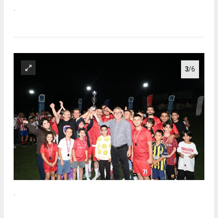
.
3
/6
.