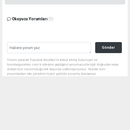
Okuyucu Yorumları
(0)
Gönder
Yorum yazarak Topluluk Kuralları’nı kabul etmiş bulunuyor ve
toroslargazetesi.com.tr sitesine yaptığınız yorumunuzla ilgili doğrudan veya
dolaylı tüm sorumluluğu tek başınıza üstleniyorsunuz. Yazılan tüm
yorumlardan site yönetimi hiçbir şekilde sorumlu tutulamaz.
Anasayfa
Türkiye
15. Başkanlık Kupası Futbol
Turnuvası sona erdi