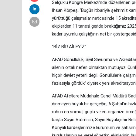
Selçuklu Kongre Merkezi’nde düzenlenen pr
İhsan Körpeş, “Bugün itibariyle şehrimiz ka
yürüttüğü çalışmalar neticesinde 15 akredit
ekiplerden 11 tanesi geride bıraktığımız 2025
kadar uyumlu çalıştığının net bir göstergesid
“BİZ BİR AİLEYİZ”
AFAD Gönüllülük, Sivil Savunma ve Akreditas
ailenin ortak neferi olmaktan mutluyuz. Çün
hiçbir devlet yeterli değil. Gönüllülerle ç
fazlasıyla gördük” diyerek yeni akreditasyon a
AFAD Afetlere Müdahale Genel Müdürü Sadi E
dinmeyen büyük bir gerçeğin, 6 Şubat’ın bizl
ruhun en somut, güçlü ve en organize örneği
başta Sayın Valimizin, Sayın Büyükşehir Bel
Konyalı kardeşlerimize kurumum ve şahsım 
kuruluşlarının ve yerel yönetim ekiplerinin 