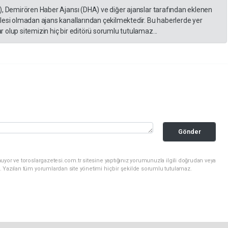
), Demirören Haber Ajansı (DHA) ve diğer ajanslar tarafından eklenen
lesi olmadan ajans kanallarından çekilmektedir. Bu haberlerde yer
 olup sitemizin hiç bir editörü sorumlu tutulamaz...
Gönder
uyor ve toroslargazetesi.com.tr sitesine yaptığınız yorumunuzla ilgili doğrudan veya
. Yazılan tüm yorumlardan site yönetimi hiçbir şekilde sorumlu tutulamaz.