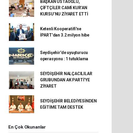
BAŞKAN USTAOĞLU,
ÇİFTÇİLER CAMİ KUR’AN
KURSU’NU ZİYARET ETTİ
Ketenli Kooperatifi'ne
İPART’dan 3.2 milyon hibe
Seydişehir'de uyuşturucu
operasyonu : 1 tutuklama
SEYDİŞEHİR NALÇACILILAR
GRUBUNDAN AK PARTİ’YE
ZİYARET
SEYDİŞEHİR BELEDİYESİNDEN
EĞİTİME TAM DESTEK
En Çok Okunanlar