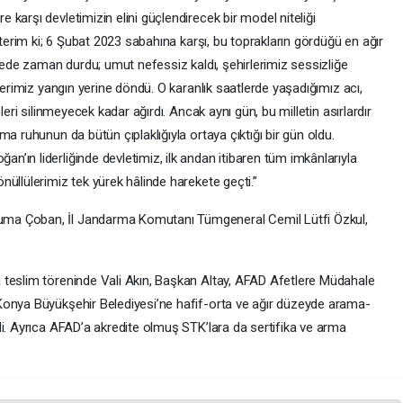
karşı devletimizin elini güçlendirecek bir model niteliği
sterim ki; 6 Şubat 2023 sabahına karşı, bu toprakların gördüğü en ağır
ecede zaman durdu; umut nefessiz kaldı, şehirlerimiz sessizliğe
lerimiz yangın yerine döndü. O karanlık saatlerde yaşadığımız acı,
leri silinmeyecek kadar ağırdı. Ancak aynı gün, bu milletin asırlardır
a ruhunun da bütün çıplaklığıyla ortaya çıktığı bir gün oldu.
’ın liderliğinde devletimiz, ilk andan itibaren tüm imkânlarıyla
üllülerimiz tek yürek hâlinde harekete geçti.”
ma Çoban, İl Jandarma Komutanı Tümgeneral Cemil Lütfi Özkul,
 teslim töreninde Vali Akın, Başkan Altay, AFAD Afetlere Müdahale
Konya Büyükşehir Belediyesi’ne hafif-orta ve ağır düzeyde arama-
di. Ayrıca AFAD’a akredite olmuş STK’lara da sertifika ve arma