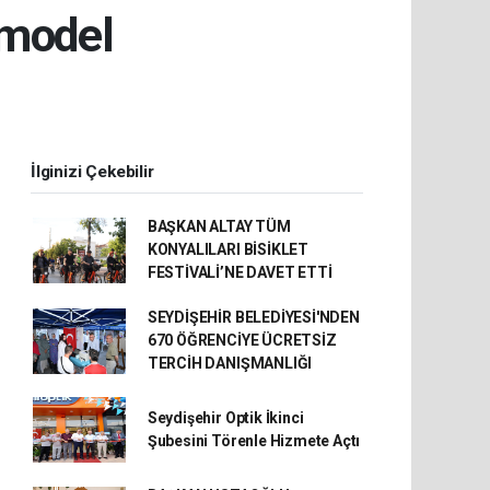
 model
İlginizi Çekebilir
BAŞKAN ALTAY TÜM
KONYALILARI BİSİKLET
FESTİVALİ’NE DAVET ETTİ
SEYDİŞEHİR BELEDİYESİ'NDEN
670 ÖĞRENCİYE ÜCRETSİZ
TERCİH DANIŞMANLIĞI
Seydişehir Optik İkinci
Şubesini Törenle Hizmete Açtı