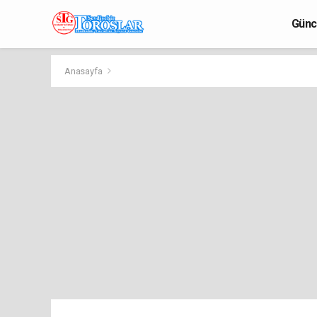
Günc
Anasayfa