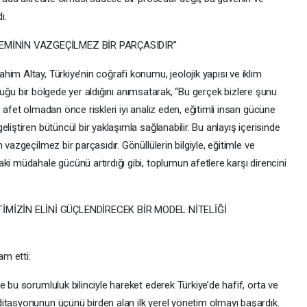
ı.
EMİNİN VAZGEÇİLMEZ BİR PARÇASIDIR”
im Altay, Türkiye’nin coğrafi konumu, jeolojik yapısı ve iklim
 olduğu bir bölgede yer aldığını anımsatarak, “Bu gerçek bizlere şunu
 afet olmadan önce riskleri iyi analiz eden, eğitimli insan gücüne
liştiren bütüncül bir yaklaşımla sağlanabilir. Bu anlayış içerisinde
vazgeçilmez bir parçasıdır. Gönüllülerin bilgiyle, eğitimle ve
ki müdahale gücünü artırdığı gibi, toplumun afetlere karşı direncini
İMİZİN ELİNİ GÜÇLENDİRECEK BİR MODEL NİTELİĞİ
m etti:
 bu sorumluluk bilinciyle hareket ederek Türkiye’de hafif, orta ve
itasyonunun üçünü birden alan ilk yerel yönetim olmayı başardık.