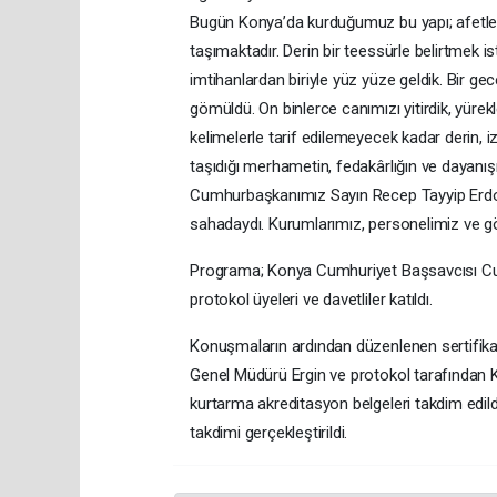
Bugün Konya’da kurduğumuz bu yapı; afetlere 
taşımaktadır. Derin bir teessürle belirtmek i
imtihanlardan biriyle yüz yüze geldik. Bir g
gömüldü. On binlerce canımızı yitirdik, yürek
kelimelerle tarif edilemeyecek kadar derin, iz
taşıdığı merhametin, fedakârlığın ve dayanışm
Cumhurbaşkanımız Sayın Recep Tayyip Erdoğan
sahadaydı. Kurumlarımız, personelimiz ve gön
Programa; Konya Cumhuriyet Başsavcısı Cu
protokol üyeleri ve davetliler katıldı.
Konuşmaların ardından düzenlenen sertifika
Genel Müdürü Ergin ve protokol tarafından 
kurtarma akreditasyon belgeleri takdim edil
takdimi gerçekleştirildi.