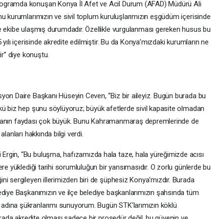
ogramda konuşan Konya İl Afet ve Acil Durum (AFAD) Müdürü Ali
mu kurumlarımızın ve sivil toplum kuruluşlarımızın eşgüdüm içerisinde
e ekibe ulaşmış durumdadır. Özellikle vurgulanması gereken husus bu
 yılı içerisinde akredite edilmiştir. Bu da Konya’mızdaki kurumların ne
ir” diye konuştu.
yon Daire Başkanı Hüseyin Ceven, “Biz bir aileyiz. Bugün burada bu
kü biz hep şunu söylüyoruz; büyük afetlerde sivil kapasite olmadan
alışmanın faydası çok büyük. Bunu Kahramanmaraş depremlerinde de
lanları hakkında bilgi verdi.
rgin, “Bu buluşma, hafızamızda hala taze, hala yüreğimizde acısı
ere yüklediği tarihi sorumluluğun bir yansımasıdır. O zorlu günlerde bu
ni sergileyen illerimizden biri de şüphesiz Konya'mızdır. Burada
ediye Başkanımızın ve ilçe belediye başkanlarımızın şahsında tüm
adına şükranlarımı sunuyorum. Bugün STK'larımızın köklü
burada akredite olması sadece bir prosedür değil, bu güvenin ve