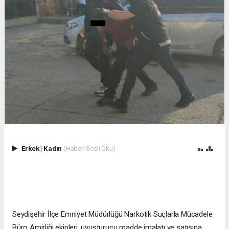
Erkek
|
Kadın
(Haberi Sesli Oku)
Seydişehir İlçe Emniyet Müdürlüğü Narkotik Suçlarla Mücadele
Büro Amirliği ekipleri, uyuşturucu madde imalatı ve satışına