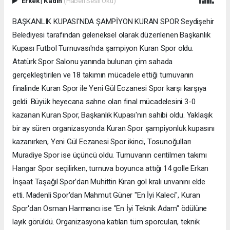
Erkek
|
Kadın
(Haberi Sesli Oku)
BAŞKANLIK KUPASI'NDA ŞAMPİYON KURAN SPOR Seydişehir
Belediyesi tarafından geleneksel olarak düzenlenen Başkanlık
Kupası Futbol Turnuvası'nda şampiyon Kuran Spor oldu.
Atatürk Spor Salonu yanında bulunan çim sahada
gerçekleştirilen ve 18 takımın mücadele ettiği turnuvanın
finalinde Kuran Spor ile Yeni Gül Eczanesi Spor karşı karşıya
geldi. Büyük heyecana sahne olan final mücadelesini 3-0
kazanan Kuran Spor, Başkanlık Kupası'nın sahibi oldu. Yaklaşık
bir ay süren organizasyonda Kuran Spor şampiyonluk kupasını
kazanırken, Yeni Gül Eczanesi Spor ikinci, Tosunoğulları
Muradiye Spor ise üçüncü oldu. Turnuvanın centilmen takımı
Hangar Spor seçilirken, turnuva boyunca attığı 14 golle Erkan
İnşaat Taşağıl Spor'dan Muhittin Kıran gol kralı unvanını elde
etti. Madenli Spor'dan Mahmut Güner "En İyi Kaleci", Kuran
Spor'dan Osman Harmancı ise "En İyi Teknik Adam" ödülüne
layık görüldü. Organizasyona katılan tüm sporcuları, teknik