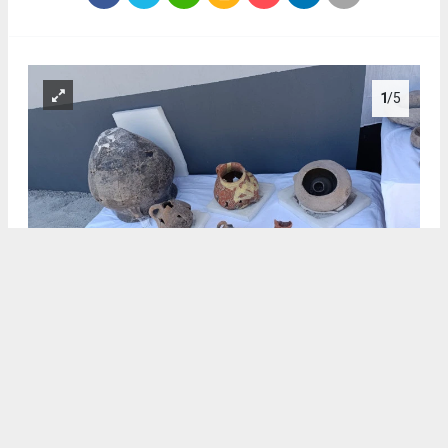
1
/5
.