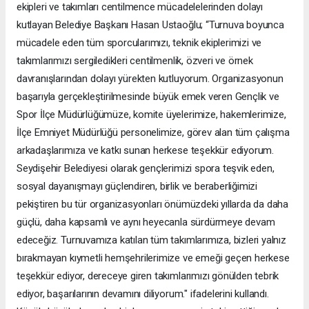
ekipleri ve takımları centilmence mücadelelerinden dolayı
kutlayan Belediye Başkanı Hasan Ustaoğlu; “Turnuva boyunca
mücadele eden tüm sporcularımızı, teknik ekiplerimizi ve
takımlarımızı sergiledikleri centilmenlik, özveri ve örnek
davranışlarından dolayı yürekten kutluyorum. Organizasyonun
başarıyla gerçekleştirilmesinde büyük emek veren Gençlik ve
Spor İlçe Müdürlüğümüze, komite üyelerimize, hakemlerimize,
İlçe Emniyet Müdürlüğü personelimize, görev alan tüm çalışma
arkadaşlarımıza ve katkı sunan herkese teşekkür ediyorum.
Seydişehir Belediyesi olarak gençlerimizi spora teşvik eden,
sosyal dayanışmayı güçlendiren, birlik ve beraberliğimizi
pekiştiren bu tür organizasyonları önümüzdeki yıllarda da daha
güçlü, daha kapsamlı ve aynı heyecanla sürdürmeye devam
edeceğiz. Turnuvamıza katılan tüm takımlarımıza, bizleri yalnız
bırakmayan kıymetli hemşehrilerimize ve emeği geçen herkese
teşekkür ediyor, dereceye giren takımlarımızı gönülden tebrik
ediyor, başarılarının devamını diliyorum." ifadelerini kullandı.