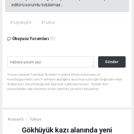
editörü sorumlu tutulamaz...
#Seydişehir
#futbol
Okuyucu Yorumları
(0)
Gönder
Yorum yazarak Topluluk Kuralları’nı kabul etmiş bulunuyor ve
toroslargazetesi.com.tr sitesine yaptığınız yorumunuzla ilgili doğrudan veya
dolaylı tüm sorumluluğu tek başınıza üstleniyorsunuz. Yazılan tüm
yorumlardan site yönetimi hiçbir şekilde sorumlu tutulamaz.
Anasayfa
Türkiye
Gökhüyük kazı alanında yeni