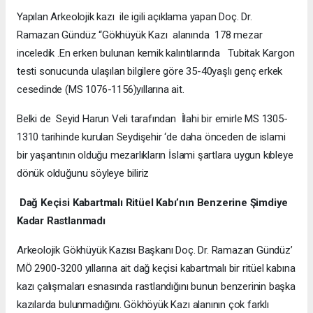
Yapılan Arkeolojik kazı ile igili açıklama yapan Doç. Dr.
Ramazan Gündüz “Gökhüyük Kazı alanında 178 mezar
inceledik .En erken bulunan kemik kalıntılarında Tubitak Kargon
testi sonucunda ulaşılan bilgilere göre 35-40yaşlı genç erkek
cesedinde (MS 1076-1156)yıllarına ait.
Belki de Seyid Harun Veli tarafından İlahi bir emirle MS 1305-
1310 tarihinde kurulan Seydişehir ‘de daha önceden de islami
bir yaşantının olduğu mezarlıkların İslami şartlara uygun kıbleye
dönük olduğunu söyleye biliriz
Dağ Keçisi Kabartmalı Ritüel Kabı’nın Benzerine Şimdiye
Kadar Rastlanmadı
Arkeolojik Gökhüyük Kazısı Başkanı Doç. Dr. Ramazan Gündüz’
MÖ 2900-3200 yıllarına ait dağ keçisi kabartmalı bir ritüel kabına
kazı çalışmaları esnasında rastlandığını bunun benzerinin başka
kazılarda bulunmadığını. Gökhöyük Kazı alanının çok farklı