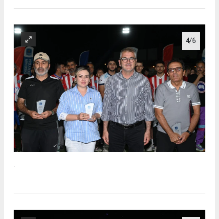
4
/6
.