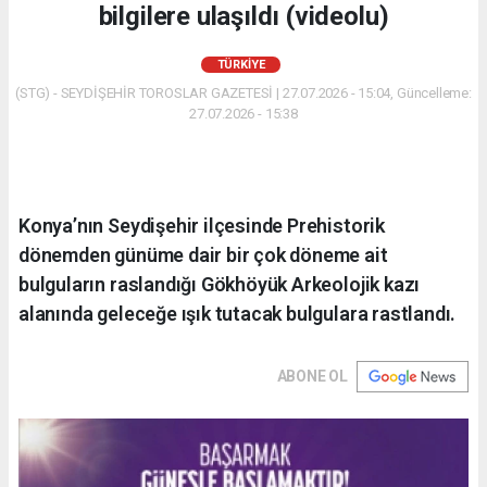
bilgilere ulaşıldı (videolu)
TÜRKIYE
(STG) - SEYDİŞEHİR TOROSLAR GAZETESİ | 27.07.2026 - 15:04, Güncelleme:
27.07.2026 - 15:38
Konya’nın Seydişehir ilçesinde Prehistorik
dönemden günüme dair bir çok döneme ait
bulguların raslandığı Gökhöyük Arkeolojik kazı
alanında geleceğe ışık tutacak bulgulara rastlandı.
ABONE OL