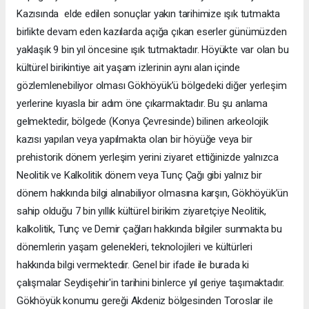
Kazısında elde edilen sonuçlar yakın tarihimize ışık tutmakta
birlikte devam eden kazılarda açığa çıkan eserler günümüzden
yaklaşık 9 bin yıl öncesine ışık tutmaktadır. Höyükte var olan bu
kültürel birikintiye ait yaşam izlerinin aynı alan içinde
gözlemlenebiliyor olması Gökhöyük’ü bölgedeki diğer yerleşim
yerlerine kıyasla bir adım öne çıkarmaktadır. Bu şu anlama
gelmektedir, bölgede (Konya Çevresinde) bilinen arkeolojik
kazısı yapılan veya yapılmakta olan bir höyüğe veya bir
prehistorik dönem yerleşim yerini ziyaret ettiğinizde yalnızca
Neolitik ve Kalkolitik dönem veya Tunç Çağı gibi yalnız bir
dönem hakkında bilgi alınabiliyor olmasına karşın, Gökhöyük’ün
sahip olduğu 7 bin yıllık kültürel birikim ziyaretçiye Neolitik,
kalkolitik, Tunç ve Demir çağları hakkında bilgiler sunmakta bu
dönemlerin yaşam gelenekleri, teknolojileri ve kültürleri
hakkında bilgi vermektedir. Genel bir ifade ile burada ki
çalışmalar Seydişehir'in tarihini binlerce yıl geriye taşımaktadır.
Gökhöyük konumu gereği Akdeniz bölgesinden Toroslar ile