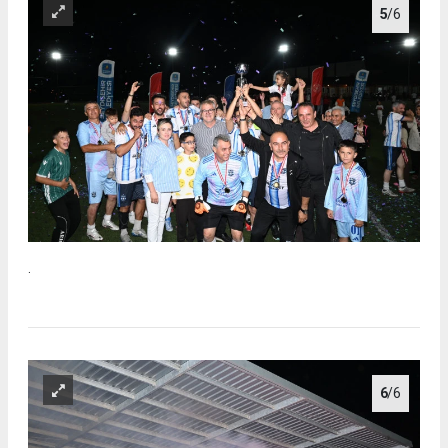
5
/6
.
6
/6