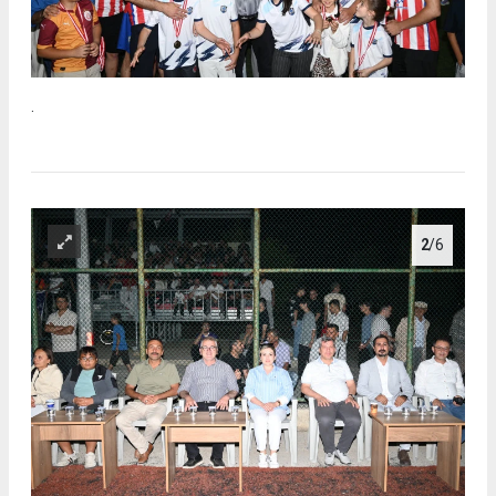
.
2
/6