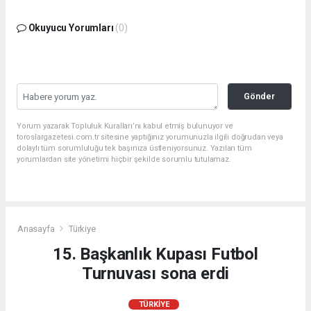
Okuyucu Yorumları
(0)
Gönder
Yorum yazarak Topluluk Kuralları’nı kabul etmiş bulunuyor ve
toroslargazetesi.com.tr sitesine yaptığınız yorumunuzla ilgili doğrudan veya
dolaylı tüm sorumluluğu tek başınıza üstleniyorsunuz. Yazılan tüm
yorumlardan site yönetimi hiçbir şekilde sorumlu tutulamaz.
Anasayfa
Türkiye
15. Başkanlık Kupası Futbol
Turnuvası sona erdi
TÜRKIYE