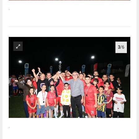
.
3
/6
.