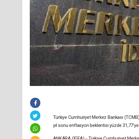
Türkiye Cumhuriyet Merkez Bankası (TCMB) Ek
yıl sonu enflasyon beklentisi yüzde 31,77’ye
ANKARA (İGFA) - Türkiye Cumhuriyet Merkez 