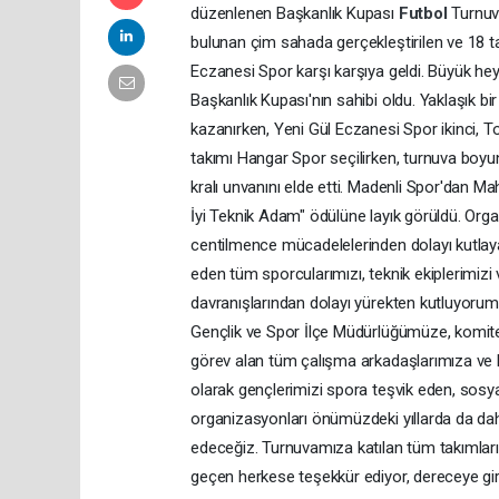
düzenlenen Başkanlık Kupası
Futbol
Turnuv
bulunan çim sahada gerçekleştirilen ve 18 ta
Eczanesi Spor karşı karşıya geldi. Büyük h
Başkanlık Kupası'nın sahibi oldu. Yaklaşık 
kazanırken, Yeni Gül Eczanesi Spor ikinci, 
takımı Hangar Spor seçilirken, turnuva boyun
kralı unvanını elde etti. Madenli Spor'dan 
İyi Teknik Adam" ödülüne layık görüldü. Organ
centilmence mücadelelerinden dolayı kutla
eden tüm sporcularımızı, teknik ekiplerimizi v
davranışlarından dolayı yürekten kutluyoru
Gençlik ve Spor İlçe Müdürlüğümüze, komite
görev alan tüm çalışma arkadaşlarımıza ve
olarak gençlerimizi spora teşvik eden, sosyal
organizasyonları önümüzdeki yıllarda da d
edeceğiz. Turnuvamıza katılan tüm takımları
geçen herkese teşekkür ediyor, dereceye gire