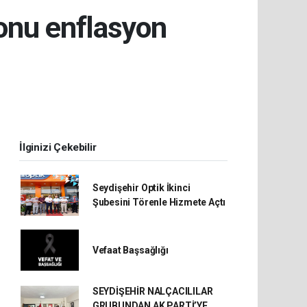
sonu enflasyon
İlginizi Çekebilir
Seydişehir Optik İkinci
Şubesini Törenle Hizmete Açtı
Vefaat Başsağlığı
SEYDİŞEHİR NALÇACILILAR
GRUBUNDAN AK PARTİ’YE