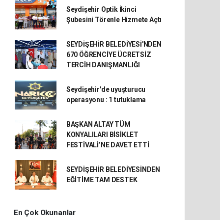
Seydişehir Optik İkinci
Şubesini Törenle Hizmete Açtı
SEYDİŞEHİR BELEDİYESİ'NDEN
670 ÖĞRENCİYE ÜCRETSİZ
TERCİH DANIŞMANLIĞI
Seydişehir'de uyuşturucu
operasyonu : 1 tutuklama
BAŞKAN ALTAY TÜM
KONYALILARI BİSİKLET
FESTİVALİ’NE DAVET ETTİ
SEYDİŞEHİR BELEDİYESİNDEN
EĞİTİME TAM DESTEK
En Çok Okunanlar