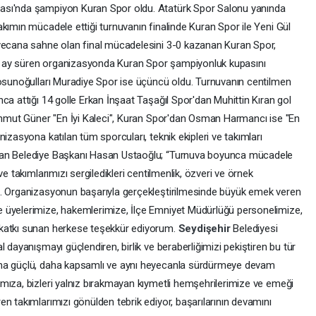
ası'nda şampiyon Kuran Spor oldu. Atatürk Spor Salonu yanında
kımın mücadele ettiği turnuvanın finalinde Kuran Spor ile Yeni Gül
eyecana sahne olan final mücadelesini 3-0 kazanan Kuran Spor,
bir ay süren organizasyonda Kuran Spor şampiyonluk kupasını
Tosunoğulları Muradiye Spor ise üçüncü oldu. Turnuvanın centilmen
ca attığı 14 golle Erkan İnşaat Taşağıl Spor'dan Muhittin Kıran gol
Mahmut Güner "En İyi Kaleci", Kuran Spor'dan Osman Harmancı ise "En
izasyona katılan tüm sporcuları, teknik ekipleri ve takımları
yan Belediye Başkanı Hasan Ustaoğlu; “Turnuva boyunca mücadele
e takımlarımızı sergiledikleri centilmenlik, özveri ve örnek
m. Organizasyonun başarıyla gerçekleştirilmesinde büyük emek veren
 üyelerimize, hakemlerimize, İlçe Emniyet Müdürlüğü personelimize,
 katkı sunan herkese teşekkür ediyorum.
Seydişehir
Belediyesi
 dayanışmayı güçlendiren, birlik ve beraberliğimizi pekiştiren bu tür
aha güçlü, daha kapsamlı ve aynı heyecanla sürdürmeye devam
mıza, bizleri yalnız bırakmayan kıymetli hemşehrilerimize ve emeği
n takımlarımızı gönülden tebrik ediyor, başarılarının devamını