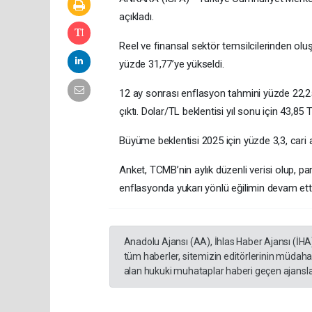
açıkladı.
Reel ve finansal sektör temsilcilerinden olu
yüzde 31,77’ye yükseldi.
12 ay sonrası enflasyon tahmini yüzde 22,2
çıktı. Dolar/TL beklentisi yıl sonu için 43,85 
Büyüme beklentisi 2025 için yüzde 3,3, cari a
Anket, TCMB’nin aylık düzenli verisi olup, par
enflasyonda yukarı yönlü eğilimin devam etti
Anadolu Ajansı (AA), İhlas Haber Ajansı (İHA
tüm haberler, sitemizin editörlerinin müdaha
alan hukuki muhataplar haberi geçen ajanslar