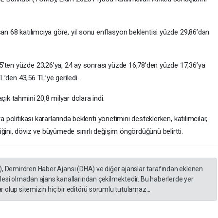
şan 68 katılımcıya göre, yıl sonu enflasyon beklentisi yüzde 29,86’dan
5’ten yüzde 23,26’ya, 24 ay sonrası yüzde 16,78’den yüzde 17,36’ya
TL’den 43,56 TL’ye geriledi.
çık tahmini 20,8 milyar dolara indi.
a politikası kararlarında beklenti yönetimini desteklerken, katılımcılar,
ğini, döviz ve büyümede sınırlı değişim öngördüğünü belirtti.
), Demirören Haber Ajansı (DHA) ve diğer ajanslar tarafından eklenen
lesi olmadan ajans kanallarından çekilmektedir. Bu haberlerde yer
 olup sitemizin hiç bir editörü sorumlu tutulamaz...