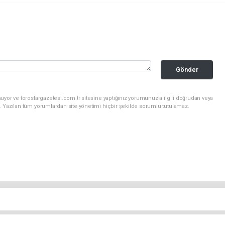
Gönder
uyor ve toroslargazetesi.com.tr sitesine yaptığınız yorumunuzla ilgili doğrudan veya
. Yazılan tüm yorumlardan site yönetimi hiçbir şekilde sorumlu tutulamaz.