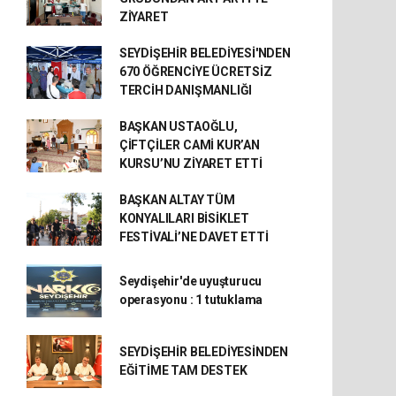
ZİYARET
SEYDİŞEHİR BELEDİYESİ'NDEN
670 ÖĞRENCİYE ÜCRETSİZ
TERCİH DANIŞMANLIĞI
BAŞKAN USTAOĞLU,
ÇİFTÇİLER CAMİ KUR’AN
KURSU’NU ZİYARET ETTİ
BAŞKAN ALTAY TÜM
KONYALILARI BİSİKLET
FESTİVALİ’NE DAVET ETTİ
Seydişehir'de uyuşturucu
operasyonu : 1 tutuklama
SEYDİŞEHİR BELEDİYESİNDEN
EĞİTİME TAM DESTEK