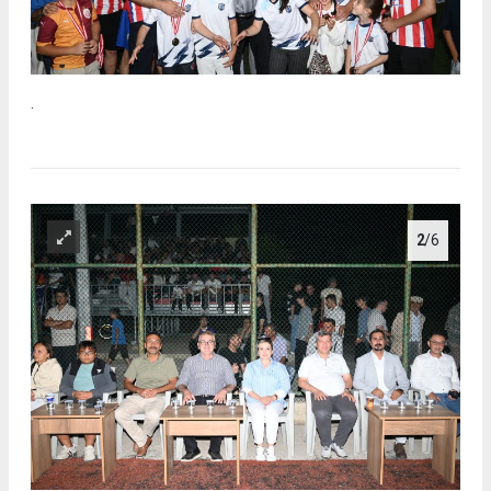
.
2
/6