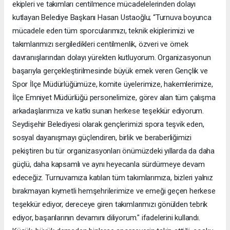
ekipleri ve takımları centilmence mücadelelerinden dolayı
kutlayan Belediye Başkanı Hasan Ustaoğlu; “Turnuva boyunca
mücadele eden tüm sporcularımızı, teknik ekiplerimizi ve
takımlarımızı sergiledikleri centilmenlik, özveri ve örnek
davranışlarından dolayı yürekten kutluyorum. Organizasyonun
başarıyla gerçekleştirilmesinde büyük emek veren Gençlik ve
Spor İlçe Müdürlüğümüze, komite üyelerimize, hakemlerimize,
İlçe Emniyet Müdürlüğü personelimize, görev alan tüm çalışma
arkadaşlarımıza ve katkı sunan herkese teşekkür ediyorum.
Seydişehir Belediyesi olarak gençlerimizi spora teşvik eden,
sosyal dayanışmayı güçlendiren, birlik ve beraberliğimizi
pekiştiren bu tür organizasyonları önümüzdeki yıllarda da daha
güçlü, daha kapsamlı ve aynı heyecanla sürdürmeye devam
edeceğiz. Turnuvamıza katılan tüm takımlarımıza, bizleri yalnız
bırakmayan kıymetli hemşehrilerimize ve emeği geçen herkese
teşekkür ediyor, dereceye giren takımlarımızı gönülden tebrik
ediyor, başarılarının devamını diliyorum." ifadelerini kullandı.