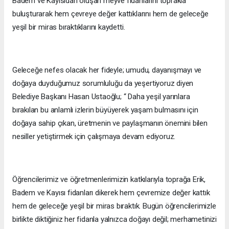
Badem ve Kayısıdan oluşan meyve fidanlarını toprakla
buluşturarak hem çevreye değer kattıklarını hem de geleceğe
yeşil bir miras bıraktıklarını kaydetti.
Geleceğe nefes olacak her fideyle; umudu, dayanışmayı ve
doğaya duyduğumuz sorumluluğu da yeşertiyoruz diyen
Belediye Başkanı Hasan Ustaoğlu; “ Daha yeşil yarınlara
bırakılan bu anlamlı izlerin büyüyerek yaşam bulmasını için
doğaya sahip çıkan, üretmenin ve paylaşmanın önemini bilen
nesiller yetiştirmek için çalışmaya devam ediyoruz.
Öğrencilerimiz ve öğretmenlerimizin katkılarıyla toprağa Erik,
Badem ve Kayısı fidanları dikerek hem çevremize değer kattık
hem de geleceğe yeşil bir miras bıraktık. Bugün öğrencilerimizle
birlikte diktiğiniz her fidanla yalnızca doğayı değil; merhametinizi