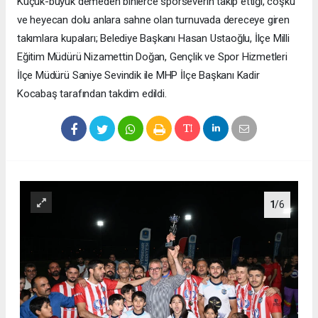
Küçük-büyük demeden binlerce sporseverin takip ettiği, coşku
ve heyecan dolu anlara sahne olan turnuvada dereceye giren
takımlara kupaları; Belediye Başkanı Hasan Ustaoğlu, İlçe Milli
Eğitim Müdürü Nizamettin Doğan, Gençlik ve Spor Hizmetleri
İlçe Müdürü Saniye Sevindik ile MHP İlçe Başkanı Kadir
Kocabaş tarafından takdim edildi.
1
/6