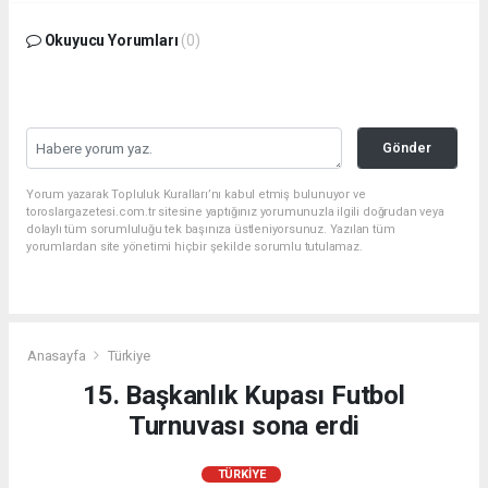
Okuyucu Yorumları
(0)
Gönder
Yorum yazarak Topluluk Kuralları’nı kabul etmiş bulunuyor ve
toroslargazetesi.com.tr sitesine yaptığınız yorumunuzla ilgili doğrudan veya
dolaylı tüm sorumluluğu tek başınıza üstleniyorsunuz. Yazılan tüm
yorumlardan site yönetimi hiçbir şekilde sorumlu tutulamaz.
Anasayfa
Türkiye
15. Başkanlık Kupası Futbol
Turnuvası sona erdi
TÜRKIYE