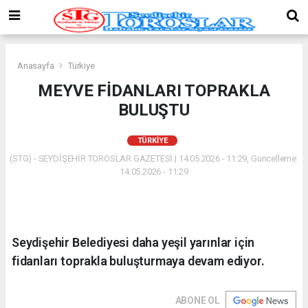
Anasayfa
Türkiye
MEYVE FİDANLARI TOPRAKLA
BULUŞTU
TÜRKIYE
(STG) - SEYDİŞEHİR TOROSLAR GAZETESİ | 14.05.2026 - 11:29, Güncelleme:
14.05.2026 - 11:29
Seydişehir Belediyesi daha yeşil yarınlar için
fidanları toprakla buluşturmaya devam ediyor.
ABONE OL