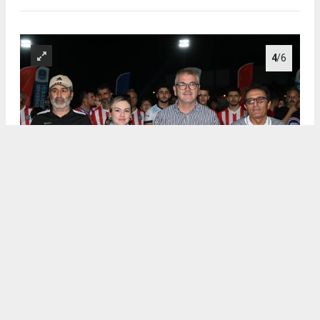
4
/6
.