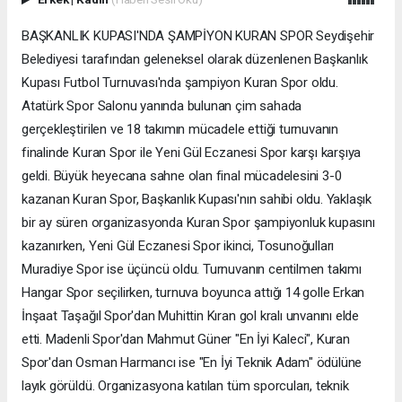
BAŞKANLIK KUPASI'NDA ŞAMPİYON KURAN SPOR Seydişehir
Belediyesi tarafından geleneksel olarak düzenlenen Başkanlık
Kupası Futbol Turnuvası'nda şampiyon Kuran Spor oldu.
Atatürk Spor Salonu yanında bulunan çim sahada
gerçekleştirilen ve 18 takımın mücadele ettiği turnuvanın
finalinde Kuran Spor ile Yeni Gül Eczanesi Spor karşı karşıya
geldi. Büyük heyecana sahne olan final mücadelesini 3-0
kazanan Kuran Spor, Başkanlık Kupası'nın sahibi oldu. Yaklaşık
bir ay süren organizasyonda Kuran Spor şampiyonluk kupasını
kazanırken, Yeni Gül Eczanesi Spor ikinci, Tosunoğulları
Muradiye Spor ise üçüncü oldu. Turnuvanın centilmen takımı
Hangar Spor seçilirken, turnuva boyunca attığı 14 golle Erkan
İnşaat Taşağıl Spor'dan Muhittin Kıran gol kralı unvanını elde
etti. Madenli Spor'dan Mahmut Güner "En İyi Kaleci", Kuran
Spor'dan Osman Harmancı ise "En İyi Teknik Adam" ödülüne
layık görüldü. Organizasyona katılan tüm sporcuları, teknik