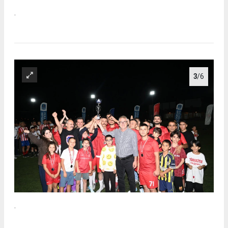
.
3
/6
.