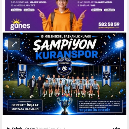
Erkek
|
Kadın
(Haberi Sesli Oku)