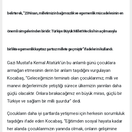
belirterek, “23 Nisan, milletimizin bağımsızlık ve egemenlik mücadelesinin en
önemli simgelerinden biridir. Türkiye Büyük Millet Meclisi’nin açılmasıyla
birlikte egemenlik kayıtsız şartsız millete geçmiştir” ifadelerini kullandı.
Gazi Mustafa Kemal Atatürk’ün bu anlamlı günü çocuklara
armağan etmesinin derin bir anlam taşıdığını vurgulayan
Kocabaş, “Geleceğimizin teminatı olan çocuklarımız, milli ve
manevi değerlerimizle yetiştiği sürece ülkemizin yarınları daha
güçlü olacaktır. Onlara bırakacağımız en büyük miras, güçlü bir
Türkiye ve sağlam bir milli şuurdur” dedi.
Çocukların daha iyi şartlarda yetişmesi için herkesin sorumluluk
taşıdığını ifade eden Kocabaş, “Eğitimden sosyal hayata kadar
her alanda çocuklarımızın yanında olmak, onların gelişimine