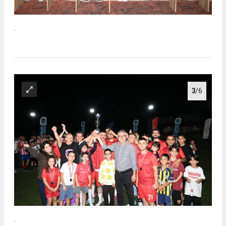
.
3
/6
.