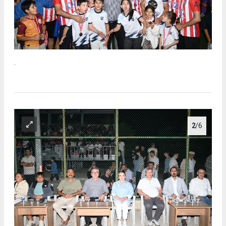
.
2
/6