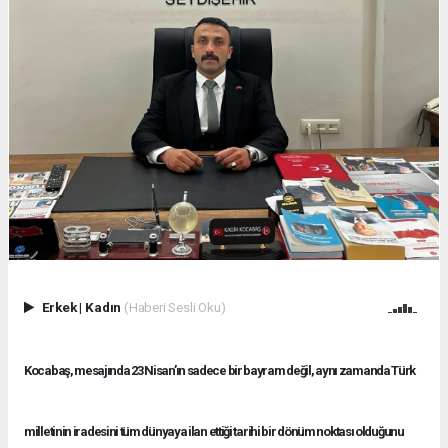
Erkek
|
Kadın
(Haberi Sesli Oku)
Kocabaş, mesajında 23 Nisan’ın sadece bir bayram değil, aynı zamanda Türk
milletinin iradesini tüm dünyaya ilan ettiği tarihi bir dönüm noktası olduğunu