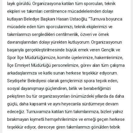
layık görüldü. Organizasyona katılan tüm sporcuları, teknik
ekipleri ve takımları centilmence mücadelelerinden dolayı
kutlayan Belediye Başkanı Hasan Ustaoğlu; “Turnuva boyunca
mücadele eden tüm sporcularımızı, teknik ekiplerimizi ve
takımlarımızı sergiledikleri centilmenlik, özveri ve örnek
davranışlarından dolayı yürekten kutluyorum. Organizasyonun
başarıyla gerçekleştirilmesinde büyük emek veren Gençlik ve
Spor İlçe Müdürlüğümüze, komite üyelerimize, hakemlerimize,
İlçe Emniyet Müdürlüğü personelimize, görev alan tüm çalışma
arkadaşlarımıza ve katkı sunan herkese teşekkür ediyorum.
Seydişehir Belediyesi olarak gençlerimizi spora teşvik eden,
sosyal dayanışmayı güçlendiren, birlik ve beraberliğimizi
pekiştiren bu tür organizasyonları önümüzdeki yıllarda da daha
güçlü, daha kapsamlı ve aynı heyecanla sürdürmeye devam
edeceğiz. Turnuvamıza katılan tüm takımlarımıza, bizleri yalnız
bırakmayan kıymetli hemşehrilerimize ve emeği geçen herkese
teşekkür ediyor, dereceye giren takımlarımızı gönülden tebrik