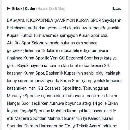
Erkek
|
Kadın
(Haberi Sesli Oku)
BAŞKANLIK KUPASI'NDA ŞAMPİYON KURAN SPOR Seydişehir
Belediyesi tarafından geleneksel olarak düzenlenen Başkanlık
Kupası Futbol Turnuvası'nda şampiyon Kuran Spor oldu.
Atatürk Spor Salonu yanında bulunan çim sahada
gerçekleştirilen ve 18 takımın mücadele ettiği turnuvanın
finalinde Kuran Spor ile Yeni Gül Eczanesi Spor karşı karşıya
geldi. Büyük heyecana sahne olan final mücadelesini 3-0
kazanan Kuran Spor, Başkanlık Kupası'nın sahibi oldu. Yaklaşık
bir ay süren organizasyonda Kuran Spor şampiyonluk kupasını
kazanırken, Yeni Gül Eczanesi Spor ikinci, Tosunoğulları
Muradiye Spor ise üçüncü oldu. Turnuvanın centilmen takımı
Hangar Spor seçilirken, turnuva boyunca attığı 14 golle Erkan
İnşaat Taşağıl Spor'dan Muhittin Kıran gol kralı unvanını elde
etti. Madenli Spor'dan Mahmut Güner "En İyi Kaleci", Kuran
Spor'dan Osman Harmancı ise "En İyi Teknik Adam" ödülüne