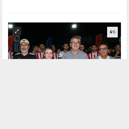
4
/6
.