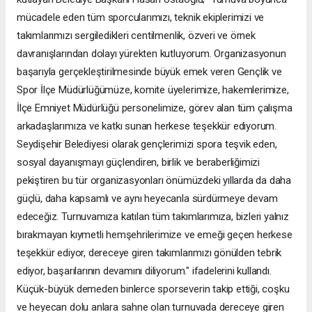
mücadele eden tüm sporcularımızı, teknik ekiplerimizi ve
takımlarımızı sergiledikleri centilmenlik, özveri ve örnek
davranışlarından dolayı yürekten kutluyorum. Organizasyonun
başarıyla gerçekleştirilmesinde büyük emek veren Gençlik ve
Spor İlçe Müdürlüğümüze, komite üyelerimize, hakemlerimize,
İlçe Emniyet Müdürlüğü personelimize, görev alan tüm çalışma
arkadaşlarımıza ve katkı sunan herkese teşekkür ediyorum.
Seydişehir Belediyesi olarak gençlerimizi spora teşvik eden,
sosyal dayanışmayı güçlendiren, birlik ve beraberliğimizi
pekiştiren bu tür organizasyonları önümüzdeki yıllarda da daha
güçlü, daha kapsamlı ve aynı heyecanla sürdürmeye devam
edeceğiz. Turnuvamıza katılan tüm takımlarımıza, bizleri yalnız
bırakmayan kıymetli hemşehrilerimize ve emeği geçen herkese
teşekkür ediyor, dereceye giren takımlarımızı gönülden tebrik
ediyor, başarılarının devamını diliyorum." ifadelerini kullandı.
Küçük-büyük demeden binlerce sporseverin takip ettiği, coşku
ve heyecan dolu anlara sahne olan turnuvada dereceye giren