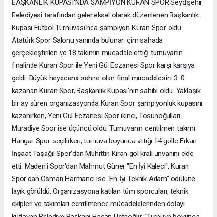
BAŞKANLIK KUPASI'NDA ŞAMPİYON KURAN SPOR Seydişehir
Belediyesi tarafından geleneksel olarak düzenlenen Başkanlık
Kupası Futbol Turnuvası'nda şampiyon Kuran Spor oldu.
Atatürk Spor Salonu yanında bulunan çim sahada
gerçekleştirilen ve 18 takımın mücadele ettiği turnuvanın
finalinde Kuran Spor ile Yeni Gül Eczanesi Spor karşı karşıya
geldi. Büyük heyecana sahne olan final mücadelesini 3-0
kazanan Kuran Spor, Başkanlık Kupası'nın sahibi oldu. Yaklaşık
bir ay süren organizasyonda Kuran Spor şampiyonluk kupasını
kazanırken, Yeni Gül Eczanesi Spor ikinci, Tosunoğulları
Muradiye Spor ise üçüncü oldu. Turnuvanın centilmen takımı
Hangar Spor seçilirken, turnuva boyunca attığı 14 golle Erkan
İnşaat Taşağıl Spor'dan Muhittin Kıran gol kralı unvanını elde
etti. Madenli Spor'dan Mahmut Güner "En İyi Kaleci", Kuran
Spor'dan Osman Harmancı ise "En İyi Teknik Adam" ödülüne
layık görüldü. Organizasyona katılan tüm sporcuları, teknik
ekipleri ve takımları centilmence mücadelelerinden dolayı
kutlayan Belediye Başkanı Hasan Ustaoğlu; “Turnuva boyunca