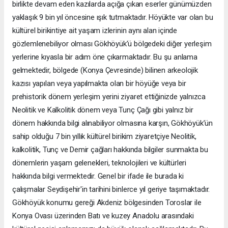
birlikte devam eden kazılarda açığa çıkan eserler günümüzden
yaklaşık 9 bin yıl öncesine ışık tutmaktadır. Höyükte var olan bu
kültürel birikintiye ait yaşam izlerinin aynı alan içinde
gözlemlenebiliyor olması Gökhöyük’ü bölgedeki diğer yerleşim
yerlerine kıyasla bir adım öne çıkarmaktadır. Bu şu anlama
gelmektedir, bölgede (Konya Çevresinde) bilinen arkeolojik
kazısı yapılan veya yapılmakta olan bir höyüğe veya bir
prehistorik dönem yerleşim yerini ziyaret ettiğinizde yalnızca
Neolitik ve Kalkolitik dönem veya Tunç Çağı gibi yalnız bir
dönem hakkında bilgi alınabiliyor olmasına karşın, Gökhöyük’ün
sahip olduğu 7 bin yıllık kültürel birikim ziyaretçiye Neolitik,
kalkolitik, Tunç ve Demir çağları hakkında bilgiler sunmakta bu
dönemlerin yaşam gelenekleri, teknolojileri ve kültürleri
hakkında bilgi vermektedir. Genel bir ifade ile burada ki
çalışmalar Seydişehir'in tarihini binlerce yıl geriye taşımaktadır.
Gökhöyük konumu gereği Akdeniz bölgesinden Toroslar ile
Konya Ovası üzerinden Batı ve kuzey Anadolu arasındaki