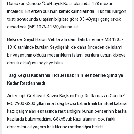
Ramazan Gündüz “Gökhüyük Kazı alanında 178 mezar
inceledik .En erken bulunan kemik kalıntılarında Tubitak Kargon
testi sonucunda ulaşılan bilgilere göre 35-40yaşlı genç erkek
cesedinde (MS 1076-1156)yıllarına ait.
Belki de Seyid Harun Veli tarafından İlahi bir emirle MS 1305-
1310 tarihinde kurulan Seydişehir ‘de daha önceden de islami
bir yaşantının olduğu mezarlıkların İslami şartlara uygun kıbleye
dönük olduğunu söyleye biliriz
Dağ Keçisi Kabartmalı Ritüel Kabı’nın Benzerine Şimdiye
Kadar Rastlanmadı
Arkeolojik Gökhüyük Kazısı Başkanı Doç. Dr. Ramazan Gündüz’
MÖ 2900-3200 yıllarına ait dağ keçisi kabartmalı bir ritüel kabına
kazı çalışmaları esnasında rastlandığını bunun benzerinin başka
kazılarda bulunmadığını. Gökhöyük Kazı alanının çok farklı
dönemleri ait yaşam belirtilerine rastlandığını belirtti.