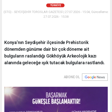
TÜRKIYE
(STG) - SEYDİŞEHİR TOROSLAR GAZETESİ | 27.07.2026 - 15:04, Güncelleme:
27.07.2026 - 15:38
Konya’nın Seydişehir ilçesinde Prehistorik
dönemden günüme dair bir çok döneme ait
bulguların raslandığı Gökhöyük Arkeolojik kazı
alanında geleceğe ışık tutacak bulgulara rastlandı.
ABONE OL