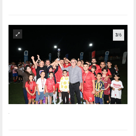
3
/6
.