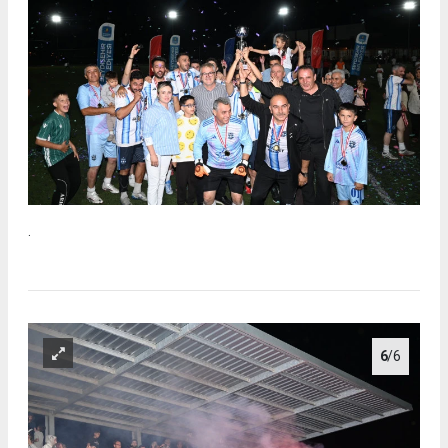
.
6
/6