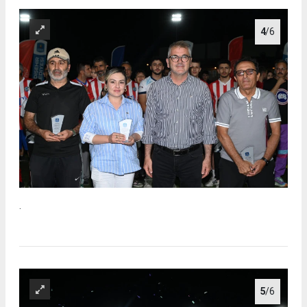
4
/6
.
5
/6