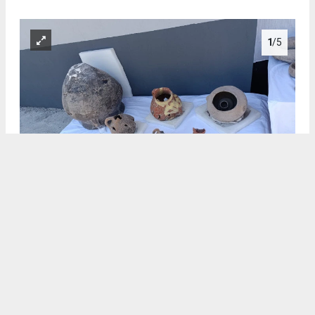
1
/5
.