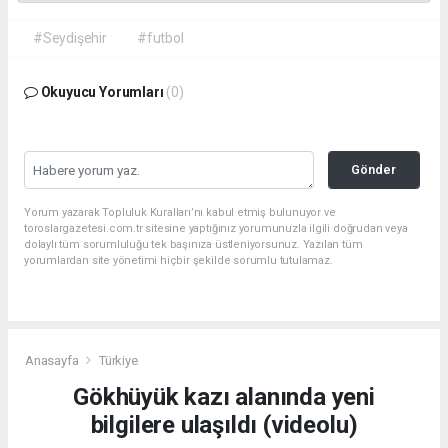
#Seydişehir
#futbol
Okuyucu Yorumları
(0)
Gönder
Yorum yazarak Topluluk Kuralları’nı kabul etmiş bulunuyor ve
toroslargazetesi.com.tr sitesine yaptığınız yorumunuzla ilgili doğrudan veya
dolaylı tüm sorumluluğu tek başınıza üstleniyorsunuz. Yazılan tüm
yorumlardan site yönetimi hiçbir şekilde sorumlu tutulamaz.
Anasayfa
Türkiye
Gökhüyük kazı alanında yeni
bilgilere ulaşıldı (videolu)