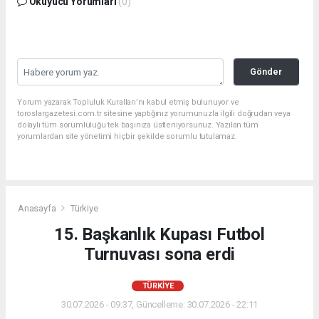
Okuyucu Yorumları
(0)
Gönder
Yorum yazarak Topluluk Kuralları’nı kabul etmiş bulunuyor ve
toroslargazetesi.com.tr sitesine yaptığınız yorumunuzla ilgili doğrudan veya
dolaylı tüm sorumluluğu tek başınıza üstleniyorsunuz. Yazılan tüm
yorumlardan site yönetimi hiçbir şekilde sorumlu tutulamaz.
Anasayfa
Türkiye
15. Başkanlık Kupası Futbol
Turnuvası sona erdi
TÜRKIYE
30.07.2026 - 09:37, Güncelleme: 30.07.2026 - 22:11