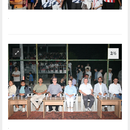
.
2
/6
.