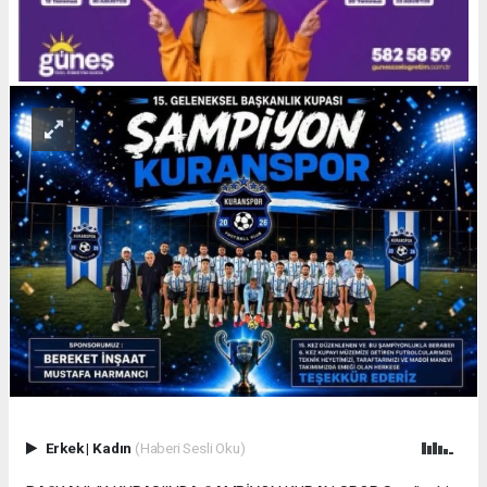
Erkek
|
Kadın
(Haberi Sesli Oku)