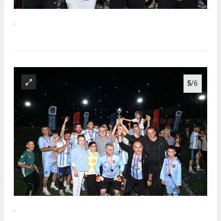
.
5
/6
.