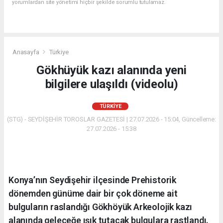
yorumlardan site yönetimi hiçbir şekilde sorumlu tutulamaz.
Anasayfa
Türkiye
Gökhüyük kazı alanında yeni
bilgilere ulaşıldı (videolu)
TÜRKIYE
(STG) - SEYDİŞEHİR TOROSLAR GAZETESİ | 27.07.2026 - 15:04, Güncelleme:
27.07.2026 - 15:38
Konya’nın Seydişehir ilçesinde Prehistorik
dönemden günüme dair bir çok döneme ait
bulguların raslandığı Gökhöyük Arkeolojik kazı
alanında geleceğe ışık tutacak bulgulara rastlandı.