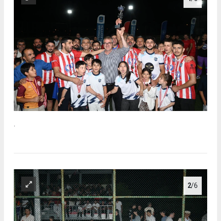
.
2
/6