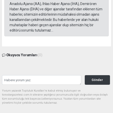
Anadolu Ajansı (AA), İhlas Haber Ajansı (İHA), Demirören
Haber Ajansı (DHA) ve diğer ajanslar tarafından eklenen tüm
haberler, sitemizin editörlerinin müdahalesi olmadan ajans
kanallarından çekilmektedir. Bu haberlerde yer alan hukuki
muhataplar haberi geçen ajanslar olup sitemizin hiç bir
editörü sorumlu tutulamaz...
Okuyucu Yorumları
(0)
Gönder
Yorum yazarak Topluluk Kuralları’nı kabul etmiş bulunuyor ve
toroslargazetesi.com.tr sitesine yaptığınız yorumunuzla ilgili doğrudan veya dolaylı
tüm sorumluluğu tek başınıza üstleniyorsunuz. Yazılan tüm yorumlardan site
yönetimi hiçbir şekilde sorumlu tutulamaz.