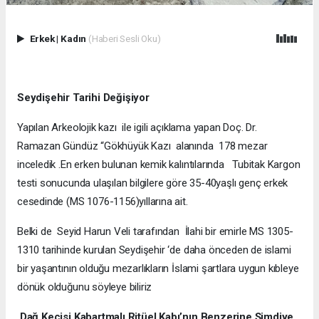
Erkek
|
Kadın
(Haberi Sesli Oku)
Seydişehir Tarihi Değişiyor
Yapılan Arkeolojik kazı ile igili açıklama yapan Doç. Dr.
Ramazan Gündüz “Gökhüyük Kazı alanında 178 mezar
inceledik .En erken bulunan kemik kalıntılarında Tubitak Kargon
testi sonucunda ulaşılan bilgilere göre 35-40yaşlı genç erkek
cesedinde (MS 1076-1156)yıllarına ait.
Belki de Seyid Harun Veli tarafından İlahi bir emirle MS 1305-
1310 tarihinde kurulan Seydişehir ‘de daha önceden de islami
bir yaşantının olduğu mezarlıkların İslami şartlara uygun kıbleye
dönük olduğunu söyleye biliriz
Dağ Keçisi Kabartmalı Ritüel Kabı’nın Benzerine Şimdiye