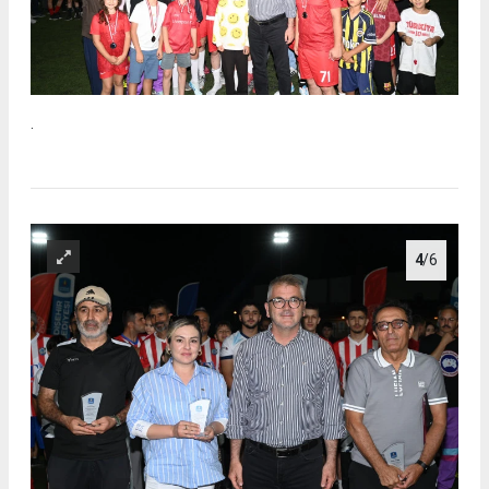
.
4
/6