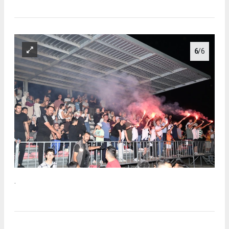
6
/6
.