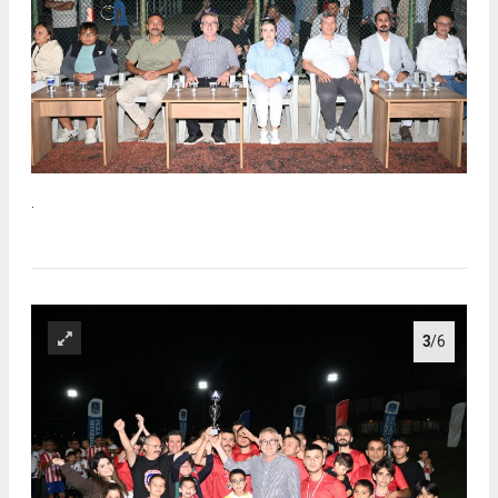
.
3
/6