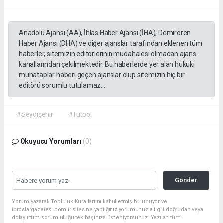
Anadolu Ajansı (AA), İhlas Haber Ajansı (İHA), Demirören
Haber Ajansı (DHA) ve diğer ajanslar tarafından eklenen tüm
haberler, sitemizin editörlerinin müdahalesi olmadan ajans
kanallarından çekilmektedir. Bu haberlerde yer alan hukuki
muhataplar haberi geçen ajanslar olup sitemizin hiç bir
editörü sorumlu tutulamaz...
#Seydişehir
#futbol
Okuyucu Yorumları
(0)
Gönder
Yorum yazarak Topluluk Kuralları’nı kabul etmiş bulunuyor ve
toroslargazetesi.com.tr sitesine yaptığınız yorumunuzla ilgili doğrudan veya
dolaylı tüm sorumluluğu tek başınıza üstleniyorsunuz. Yazılan tüm