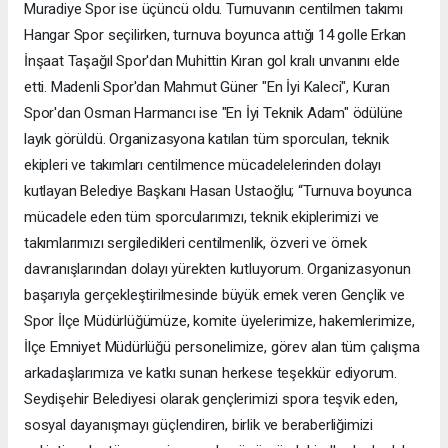
Muradiye Spor ise üçüncü oldu. Turnuvanın centilmen takımı
Hangar Spor seçilirken, turnuva boyunca attığı 14 golle Erkan
İnşaat Taşağıl Spor'dan Muhittin Kıran gol kralı unvanını elde
etti. Madenli Spor'dan Mahmut Güner "En İyi Kaleci", Kuran
Spor'dan Osman Harmancı ise "En İyi Teknik Adam" ödülüne
layık görüldü. Organizasyona katılan tüm sporcuları, teknik
ekipleri ve takımları centilmence mücadelelerinden dolayı
kutlayan Belediye Başkanı Hasan Ustaoğlu; “Turnuva boyunca
mücadele eden tüm sporcularımızı, teknik ekiplerimizi ve
takımlarımızı sergiledikleri centilmenlik, özveri ve örnek
davranışlarından dolayı yürekten kutluyorum. Organizasyonun
başarıyla gerçekleştirilmesinde büyük emek veren Gençlik ve
Spor İlçe Müdürlüğümüze, komite üyelerimize, hakemlerimize,
İlçe Emniyet Müdürlüğü personelimize, görev alan tüm çalışma
arkadaşlarımıza ve katkı sunan herkese teşekkür ediyorum.
Seydişehir Belediyesi olarak gençlerimizi spora teşvik eden,
sosyal dayanışmayı güçlendiren, birlik ve beraberliğimizi