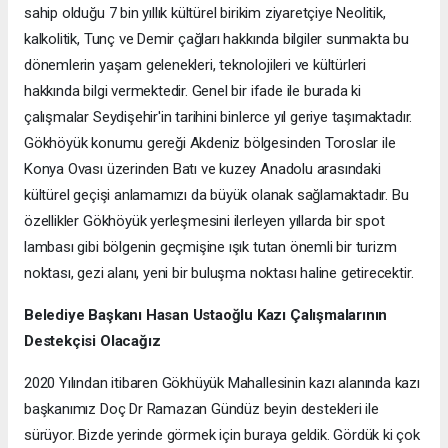
sahip olduğu 7 bin yıllık kültürel birikim ziyaretçiye Neolitik,
kalkolitik, Tunç ve Demir çağları hakkında bilgiler sunmakta bu
dönemlerin yaşam gelenekleri, teknolojileri ve kültürleri
hakkında bilgi vermektedir. Genel bir ifade ile burada ki
çalışmalar Seydişehir'in tarihini binlerce yıl geriye taşımaktadır.
Gökhöyük konumu gereği Akdeniz bölgesinden Toroslar ile
Konya Ovası üzerinden Batı ve kuzey Anadolu arasındaki
kültürel geçişi anlamamızı da büyük olanak sağlamaktadır. Bu
özellikler Gökhöyük yerleşmesini ilerleyen yıllarda bir spot
lambası gibi bölgenin geçmişine ışık tutan önemli bir turizm
noktası, gezi alanı, yeni bir buluşma noktası haline getirecektir.
Belediye Başkanı Hasan Ustaoğlu Kazı Çalışmalarının
Destekçisi Olacağız
2020 Yılından itibaren Gökhüyük Mahallesinin kazı alanında kazı
başkanımız Doç Dr Ramazan Gündüz beyin destekleri ile
sürüyor. Bizde yerinde görmek için buraya geldik. Gördük ki çok