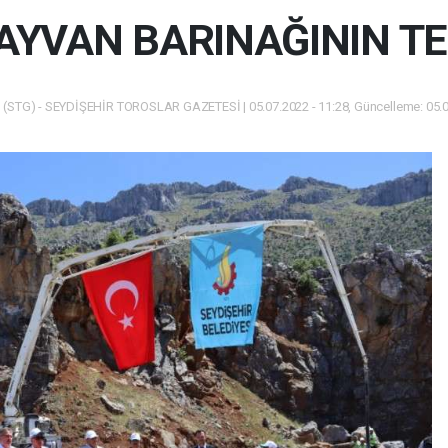
YVAN BARINAĞININ TEM
(STG) - SEYDİŞEHİR TOROSLAR GAZETESİ | 05.07.2022 - 11:28, Güncelleme: 05.0