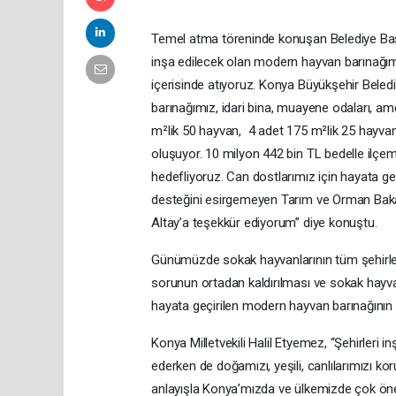
Temel atma töreninde konuşan Belediye Başk
inşa edilecek olan modern hayvan barınağımız
içerisinde atıyoruz. Konya Büyükşehir Bele
barınağımız, idari bina, muayene odaları, ame
m²lik 50 hayvan, 4 adet 175 m²lik 25 hayvan 
oluşuyor. 10 milyon 442 bin TL bedelle ilç
hedefliyoruz. Can dostlarımız için hayata geç
desteğini esirgemeyen Tarım ve Orman Baka
Altay’a teşekkür ediyorum” diye konuştu.
Günümüzde sokak hayvanlarının tüm şehirler
sorunun ortadan kaldırılması ve sokak hayvan
hayata geçirilen modern hayvan barınağının S
Konya Milletvekili Halil Etyemez, “Şehirleri i
ederken de doğamızı, yeşili, canlılarımızı 
anlayışla Konya’mızda ve ülkemizde çok önem