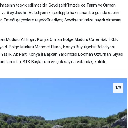
ılmasının teşvik edilmesidir. Seydişehir’imizde de Tarım ve Orman
z ve
Seydişehir
Belediyemiz işbirliğiyle hazırlanan bu güzide eserin
ruz. Emeği geçenlere teşekkür ediyor, Seydişehir’imize hayırlı olmasını
man Müdürü Ali Ergin, Konya Orman Bölge Müdürü Cafer Bal, TKDK
ya 4. Bölge Müdürü Mehmet Ekinci, Konya Büyükşehir Belediyesi
Yazlık, Ak Parti Konya İl Başkan Yardımcısı Lokman Özturhan, Siyasi
daire amirleri, STK Başkanları ve çok sayıda vatandaş katıldı.
1
/3