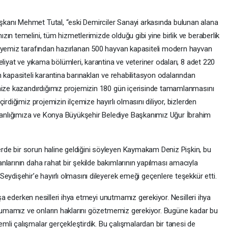
anı Mehmet Tutal, “eski Demirciler Sanayi arkasında bulunan alana
ın temelini, tüm hizmetlerimizde olduğu gibi yine birlik ve beraberlik
diyemiz tarafından hazırlanan 500 hayvan kapasiteli modern hayvan
liyat ve yıkama bölümleri, karantina ve veteriner odaları, 8 adet 220
kapasiteli karantina barınakları ve rehabilitasyon odalarından
emize kazandırdığımız projemizin 180 gün içerisinde tamamlanmasını
irdiğimiz projemizin ilçemize hayırlı olmasını diliyor, bizlerden
nlığımıza ve Konya Büyükşehir Belediye Başkanımız Uğur İbrahim
de bir sorun haline geldiğini söyleyen Kaymakam Deniz Pişkin, bu
larının daha rahat bir şekilde bakımlarının yapılması amacıyla
eydişehir’e hayırlı olmasını dileyerek emeği geçenlere teşekkür etti.
nşa ederken nesilleri ihya etmeyi unutmamız gerekiyor. Nesilleri ihya
korumamız ve onların haklarını gözetmemiz gerekiyor. Bugüne kadar bu
li çalışmalar gerçekleştirdik. Bu çalışmalardan bir tanesi de