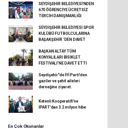
SEYDİŞEHİR BELEDİYESİ'NDEN
670 ÖĞRENCİYE ÜCRETSİZ
TERCİH DANIŞMANLIĞI
SEYDİŞEHİR BELEDİYESİ SPOR
KULÜBÜ FUTBOLCULARINA
BAŞAKŞEHİR ‘DEN DAVET
BAŞKAN ALTAY TÜM
KONYALILARI BİSİKLET
FESTİVALİ’NE DAVET ETTİ
Seydişehir"de İYİ Parti'den
gaziler ve şehit aileleri
derneğine ziyaret.
Ketenli Kooperatifi'ne
İPART’dan 3.2 milyon hibe
En Çok Okunanlar