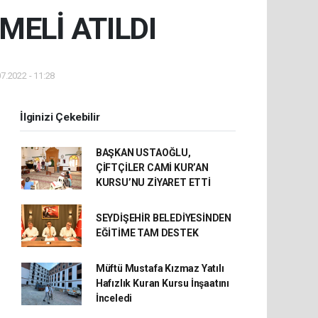
ELİ ATILDI
7.2022 - 11:28
İlginizi Çekebilir
BAŞKAN USTAOĞLU,
ÇİFTÇİLER CAMİ KUR’AN
KURSU’NU ZİYARET ETTİ
SEYDİŞEHİR BELEDİYESİNDEN
EĞİTİME TAM DESTEK
Müftü Mustafa Kızmaz Yatılı
Hafızlık Kuran Kursu İnşaatını
İnceledi