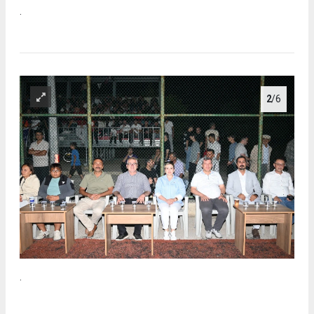
.
2
/6
.