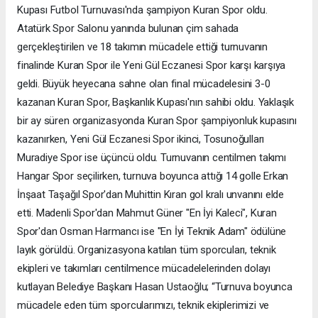
Kupası Futbol Turnuvası'nda şampiyon Kuran Spor oldu.
Atatürk Spor Salonu yanında bulunan çim sahada
gerçekleştirilen ve 18 takımın mücadele ettiği turnuvanın
finalinde Kuran Spor ile Yeni Gül Eczanesi Spor karşı karşıya
geldi. Büyük heyecana sahne olan final mücadelesini 3-0
kazanan Kuran Spor, Başkanlık Kupası'nın sahibi oldu. Yaklaşık
bir ay süren organizasyonda Kuran Spor şampiyonluk kupasını
kazanırken, Yeni Gül Eczanesi Spor ikinci, Tosunoğulları
Muradiye Spor ise üçüncü oldu. Turnuvanın centilmen takımı
Hangar Spor seçilirken, turnuva boyunca attığı 14 golle Erkan
İnşaat Taşağıl Spor'dan Muhittin Kıran gol kralı unvanını elde
etti. Madenli Spor'dan Mahmut Güner "En İyi Kaleci", Kuran
Spor'dan Osman Harmancı ise "En İyi Teknik Adam" ödülüne
layık görüldü. Organizasyona katılan tüm sporcuları, teknik
ekipleri ve takımları centilmence mücadelelerinden dolayı
kutlayan Belediye Başkanı Hasan Ustaoğlu; “Turnuva boyunca
mücadele eden tüm sporcularımızı, teknik ekiplerimizi ve