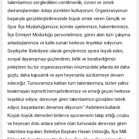
takımlarımızı sergiledikleri centilmenlik, özveri ve örnek
davranışlarından dolayı yürekten kutluyorum. Organizasyonun
başarıyla gerçekleştirilmesinde büyük emek veren Gençlik ve
Spor İlçe Müdürlüğümüze, komite üyelerimize, hakemlerimize,
İlçe Emniyet Müdürlüğü personelimize, görev alan tüm çalışma
arkadaşlarımıza ve katkı sunan herkese teşekkür ediyorum.
Seydişehir Belediyesi olarak gençlerimizi spora teşvik eden,
sosyal dayanışmayı güçlendiren, birlik ve beraberliğimizi
pekiştiren bu tür organizasyonları önümüzdeki yıllarda da daha
güçlü, daha kapsamlı ve aynı heyecanla sürdürmeye devam
edeceğiz. Turnuvamıza katılan tüm takımlarımıza, bizleri yalnız
bırakmayan kıymetli hemşehrilerimize ve emeği geçen herkese
teşekkür ediyor, dereceye giren takımlarımızı gönülden tebrik
ediyor, başarılarının devamını diliyorum." ifadelerini kullandı.
Küçük-büyük demeden binlerce sporseverin takip ettiği, coşku
ve heyecan dolu anlara sahne olan turnuvada dereceye giren
takımlara kupaları; Belediye Başkanı Hasan Ustaoğlu, İlçe Milli