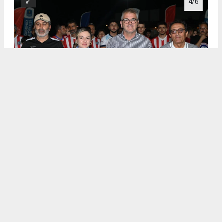
4
/6
.
5
/6