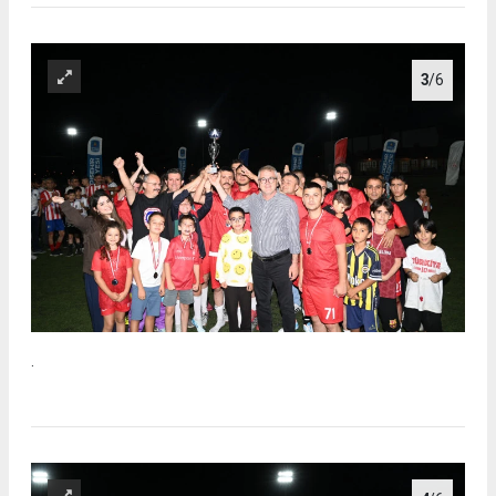
3
/6
.