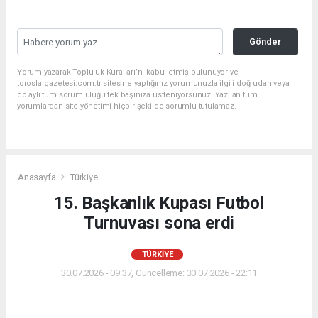
Gönder
Yorum yazarak Topluluk Kuralları’nı kabul etmiş bulunuyor ve
toroslargazetesi.com.tr sitesine yaptığınız yorumunuzla ilgili doğrudan veya
dolaylı tüm sorumluluğu tek başınıza üstleniyorsunuz. Yazılan tüm
yorumlardan site yönetimi hiçbir şekilde sorumlu tutulamaz.
Anasayfa
Türkiye
15. Başkanlık Kupası Futbol
Turnuvası sona erdi
TÜRKIYE
30.07.2026 - 09:37, Güncelleme: 30.07.2026 - 22:11