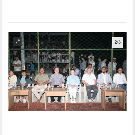
.
2
/6
.