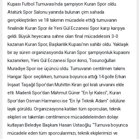
Kupası Futbol Turnuvası'nda şampiyon Kuran Spor oldu.
Atatürk Spor Salonu yanında bulunan çim sahada
gerçekleştirilen ve 18 takımın mücadele ettiği turnuvanın
finalinde Kuran Spor ile Yeni Gül Eczanesi Spor karşı karşıya
geldi. Büyük heyecana sahne olan final mücadelesini 3-0
kazanan Kuran Spor, Başkanlık Kupası'nın sahibi oldu. Yaklaşık
bir ay süren organizasyonda Kuran Spor şampiyonluk kupasını
kazanırken, Yeni Gül Eczanesi Spor ikinci, Tosunoğulları
Muradiye Spor ise üçüncü oldu. Turnuvanın centilmen takımı
Hangar Spor seçilirken, turnuva boyunca attığı 14 golle Erkan
İnşaat Taşağıl Spor'dan Muhittin Kıran gol kralı unvanını elde
etti. Madenli Spor'dan Mahmut Güner "En İyi Kaleci", Kuran
Spor'dan Osman Harmancı ise "En İyi Teknik Adam" ödülüne
layık görüldü. Organizasyona katılan tüm sporcuları, teknik
ekipleri ve takımları centilmence mücadelelerinden dolayı
kutlayan Belediye Başkanı Hasan Ustaoğlu; “Turnuva boyunca
mücadele eden tüm sporcularımızı, teknik ekiplerimizi ve