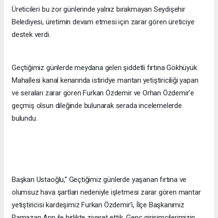
Üreticileri bu zor günlerinde yalnız bırakmayan Seydişehir
Belediyesi, üretimin devam etmesi için zarar gören üreticiye
destek verdi.
Geçtiğimiz günlerde meydana gelen şiddetli fırtına Gökhüyük
Mahallesi kanal kenarında istiridye mantarı yetiştiriciliği yapan
ve seraları zarar gören Furkan Özdemir ve Orhan Özdemir’e
geçmiş olsun dileğinde bulunarak serada incelemelerde
bulundu.
Başkan Ustaoğlu,” Geçtiğimiz günlerde yaşanan fırtına ve
olumsuz hava şartları nedeniyle işletmesi zarar gören mantar
yetiştiricisi kardeşimiz Furkan Özdemir’i, İlçe Başkanımız
Ramazan Arın ile birlikte ziyaret ettik. Genç girişimcilerimizin