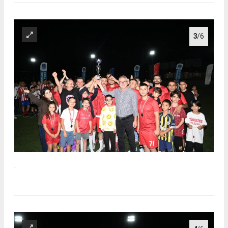
3
/6
.