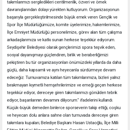
takımlarımızı sergiledikleri centilmenlik, özveri ve örnek
davranışlarından dolayı yürekten kutluyorum. Organizasyonun
başarıyla gerçekleştirilmesinde büyük emek veren Gençlik ve
Spor İlçe Müdürlüğümüze, komite üyelerimize, hakemlerimize,
İlçe Emniyet Müdürlüğü personelimize, görev alan tüm çalışma
arkadaşlarımıza ve katkı sunan herkese teşekkür ediyorum.
Seydişehir Belediyesi olarak gençlerimizi spora teşvik eden,
sosyal dayanışmayı güçlendiren, birlik ve beraberliğimizi
pekiştiren bu tür organizasyonları önümüzdeki yıllarda da daha
güçlü, daha kapsamlı ve aynı heyecanla sürdürmeye devam
edeceğiz. Turnuvamıza katılan tüm takımlarımıza, bizleri yalnız
bırakmayan kıymetli hemşehrilerimize ve emeği geçen herkese
teşekkür ediyor, dereceye giren takımlarımızı gönülden tebrik
ediyor, başarılarının devamını diliyorum." ifadelerini kullandı.
Küçük-büyük demeden binlerce sporseverin takip ettiği, coşku
ve heyecan dolu anlara sahne olan turnuvada dereceye giren
takımlara kupaları; Belediye Başkanı Hasan Ustaoğlu, İlçe Milli