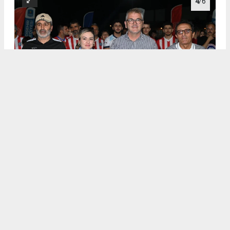
4
/6
.
5
/6