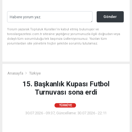
Gönder
Yorum yazarak Topluluk Kuralları’nı kabul etmiş bulunuyor ve
toroslargazetesi.com.tr sitesine yaptığınız yorumunuzla ilgili doğrudan veya
dolaylı tüm sorumluluğu tek başınıza üstleniyorsunuz. Yazılan tüm
yorumlardan site yönetimi hiçbir şekilde sorumlu tutulamaz.
Anasayfa
Türkiye
15. Başkanlık Kupası Futbol
Turnuvası sona erdi
TÜRKIYE
30.07.2026 - 09:37, Güncelleme: 30.07.2026 - 22:11