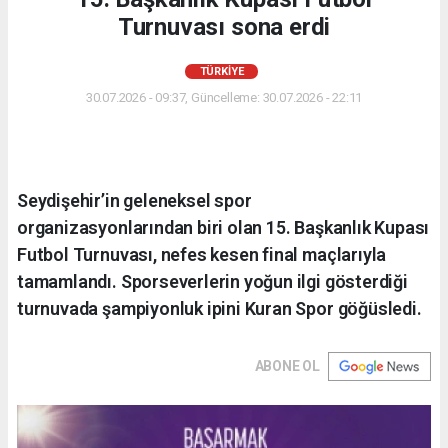
Turnuvası sona erdi
TÜRKIYE
30.07.2026 - 09:37, Güncelleme: 30.07.2026 - 22:11
Seydişehir’in geleneksel spor
organizasyonlarından biri olan 15. Başkanlık Kupası
Futbol Turnuvası, nefes kesen final maçlarıyla
tamamlandı. Sporseverlerin yoğun ilgi gösterdiği
turnuvada şampiyonluk ipini Kuran Spor göğüsledi.
ABONE OL