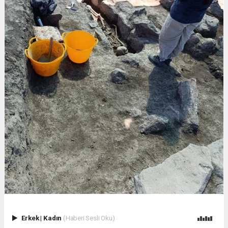
Erkek
|
Kadın
(Haberi Sesli Oku)