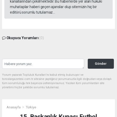
kanallarından çekilmektedir. Bu haberlerde yer alan hukuki
muhataplar haberi geçen ajanslar olup sitemizin hiç bir
editörü sorumlu tutulamaz...
Okuyucu Yorumları
(0)
Gönder
Yorum yazarak Topluluk Kuralları’nı kabul etmiş bulunuyor ve
toroslargazetesi.com.tr sitesine yaptığınız yorumunuzla ilgili doğrudan veya dolaylı
tüm sorumluluğu tek başınıza üstleniyorsunuz. Yazılan tüm yorumlardan site
yönetimi hiçbir şekilde sorumlu tutulamaz.
Anasayfa
Türkiye
15. Başkanlık Kupası Futbol