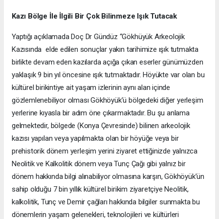
Kazı Bölge İle İlgili Bir Çok Bilinmeze Işık Tutacak
Yaptığı açıklamada Doç Dr Gündüz “Gökhüyük Arkeolojik
Kazısında elde edilen sonuçlar yakın tarihimize ışık tutmakta
birlikte devam eden kazılarda açığa çıkan eserler günümüzden
yaklaşık 9 bin yıl öncesine ışık tutmaktadır. Höyükte var olan bu
kültürel birikintiye ait yaşam izlerinin aynı alan içinde
gözlemlenebiliyor olması Gökhöyük’ü bölgedeki diğer yerleşim
yerlerine kıyasla bir adım öne çıkarmaktadır. Bu şu anlama
gelmektedir, bölgede (Konya Çevresinde) bilinen arkeolojik
kazısı yapılan veya yapılmakta olan bir höyüğe veya bir
prehistorik dönem yerleşim yerini ziyaret ettiğinizde yalnızca
Neolitik ve Kalkolitik dönem veya Tunç Çağı gibi yalnız bir
dönem hakkında bilgi alınabiliyor olmasına karşın, Gökhöyük’ün
sahip olduğu 7 bin yıllık kültürel birikim ziyaretçiye Neolitik,
kalkolitik, Tunç ve Demir çağları hakkında bilgiler sunmakta bu
dönemlerin yaşam gelenekleri, teknolojileri ve kültürleri