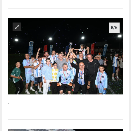
5
/6
.