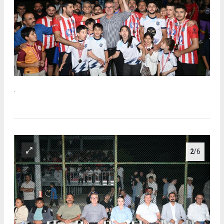
.
2
/6