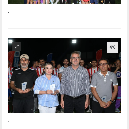
.
4
/6
.