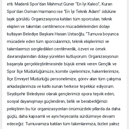
etti. Madenli Spor'dan Mahmut Güner "En İyi Kaleci", Kuran
Spor'dan Osman Harmancı ise "En İyi Teknik Adam" ödülüne
layık görüldü. Organizasyona katılan tüm sporcuları, teknik
ekipleri ve takımları centilmence mücadelelerinden dolayı
kutlayan Belediye Başkanı Hasan Ustaoğlu; “Turnuva boyunca
mücadele eden tüm sporcularımızı, teknik ekiplerimizi ve
takımlarımızı sergiledikleri centilmenlik, özveri ve örnek
davranışlarından dolayı yürekten kutluyorum. Organizasyonun
başarıyla gerçekleştirilmesinde büyük emek veren Gençlik ve
Spor İlçe Müdürlüğümüze, komite üyelerimize, hakemlerimize,
İlçe Emniyet Müdürlüğü personelimize, görev alan tüm çalışma
arkadaşlarımıza ve katkı sunan herkese teşekkür ediyorum.
Seydişehir Belediyesi olarak gençlerimizi spora teşvik eden,
sosyal dayanışmayı güçlendiren, birlik ve beraberliğimizi
pekiştiren bu tür organizasyonları önümüzdeki yıllarda da daha
güçlü, daha kapsamlı ve aynı heyecanla sürdürmeye devam
edeceğiz. Turnuvamıza katılan tüm takımlarımıza, bizleri yalnız