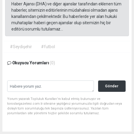
Haber Ajansı (DHA) ve diğer ajanslar tarafından eklenen tüm
haberler, sitemizin editörlerinin müdahalesi olmadan ajans
kanallarından çekilmektedir. Bu haberlerde yer alan hukuki
muhataplar haberi geçen ajanslar olup sitemizin hiç bir
editörü sorumlu tutulamaz...
#Seydişehir
#futbol
Okuyucu Yorumları
(0)
Gönder
Yorum yazarak Topluluk Kuralları’nı kabul etmiş bulunuyor ve
toroslargazetesi.com.tr sitesine yaptığınız yorumunuzla ilgili doğrudan veya
dolaylı tüm sorumluluğu tek başınıza üstleniyorsunuz. Yazılan tüm
yorumlardan site yönetimi hiçbir şekilde sorumlu tutulamaz.