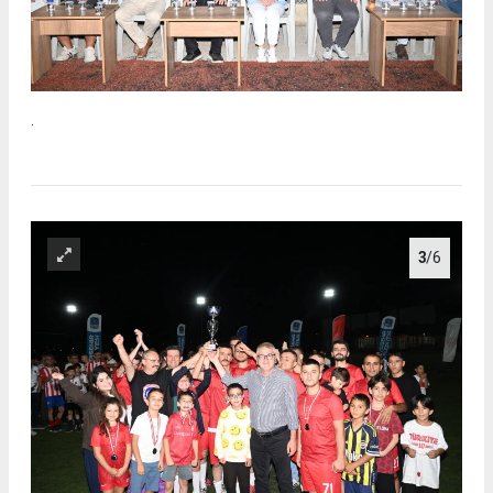
.
3
/6