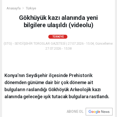
Anasayfa
Türkiye
Gökhüyük kazı alanında yeni
bilgilere ulaşıldı (videolu)
TÜRKIYE
(STG) - SEYDİŞEHİR TOROSLAR GAZETESİ | 27.07.2026 - 15:04, Güncelleme:
27.07.2026 - 15:38
Konya’nın Seydişehir ilçesinde Prehistorik
dönemden günüme dair bir çok döneme ait
bulguların raslandığı Gökhöyük Arkeolojik kazı
alanında geleceğe ışık tutacak bulgulara rastlandı.
ABONE OL