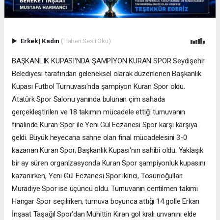
Erkek
|
Kadın
(Haberi Sesli Oku)
BAŞKANLIK KUPASI'NDA ŞAMPİYON KURAN SPOR Seydişehir
Belediyesi tarafından geleneksel olarak düzenlenen Başkanlık
Kupası Futbol Turnuvası'nda şampiyon Kuran Spor oldu.
Atatürk Spor Salonu yanında bulunan çim sahada
gerçekleştirilen ve 18 takımın mücadele ettiği turnuvanın
finalinde Kuran Spor ile Yeni Gül Eczanesi Spor karşı karşıya
geldi. Büyük heyecana sahne olan final mücadelesini 3-0
kazanan Kuran Spor, Başkanlık Kupası'nın sahibi oldu. Yaklaşık
bir ay süren organizasyonda Kuran Spor şampiyonluk kupasını
kazanırken, Yeni Gül Eczanesi Spor ikinci, Tosunoğulları
Muradiye Spor ise üçüncü oldu. Turnuvanın centilmen takımı
Hangar Spor seçilirken, turnuva boyunca attığı 14 golle Erkan
İnşaat Taşağıl Spor'dan Muhittin Kıran gol kralı unvanını elde